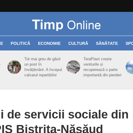
TE
POLITICĂ
ECONOMIE
CULTURĂ
SĂNĂTATE
SP
Tot mai greu de găsit
TeraPlast crește
-
un post în
veniturile și
învățământ. A început
recuperează o parte
calvarul repartițiilor
importantă din pierderi
ii de servicii sociale din
PIS Bistrița-Năsăud