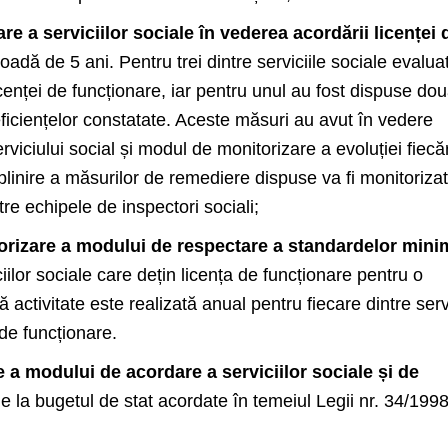
are a serviciilor sociale în vederea acordării licenței 
oadă de 5 ani. Pentru trei dintre serviciile sociale evalua
cenței de funcționare, iar pentru unul au fost dispuse do
iciențelor constatate. Aceste măsuri au avut în vedere
rviciului social și modul de monitorizare a evoluției fiecă
plinire a măsurilor de remediere dispuse va fi monitoriza
re echipele de inspectori sociali;
torizare a modului de respectare a standardelor mini
iilor sociale care dețin licența de funcționare pentru o
 activitate este realizată anual pentru fiecare dintre servi
 de funcționare.
re a modului de acordare a serviciilor sociale și de
e la bugetul de stat acordate în temeiul Legii nr. 34/1998