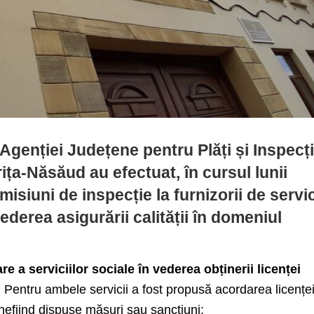
i Agenției Județene pentru Plăți și Inspecț
ița-Năsăud au efectuat, în cursul lunii
misiuni de inspecție la furnizorii de servic
vederea asigurării calității în domeniul
re a serviciilor sociale în vederea obținerii licenței
 Pentru ambele servicii a fost propusă acordarea licențe
 nefiind dispuse măsuri sau sancțiuni;