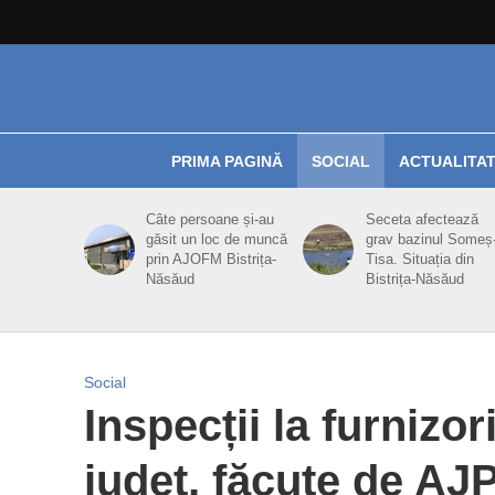
PRIMA PAGINĂ
SOCIAL
ACTUALITA
Câte persoane și-au
Seceta afectează
găsit un loc de muncă
grav bazinul Someș
prin AJOFM Bistrița-
Tisa. Situația din
Năsăud
Bistrița-Năsăud
Social
Inspecții la furnizor
județ, făcute de AJ