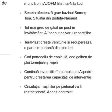
i de
muncă prin AJOFM Bistrița-Năsăud
Seceta afectează grav bazinul Someș-
Tisa. Situația din Bistrița-Năsăud
Tot mai greu de găsit un post în
învățământ. A început calvarul repartițiilor
TeraPlast crește veniturile și recuperează
o parte importantă din pierderi
Cod portocaliu de caniculă, cod galben de
ploi torențiale și vijelii
Continuă investițiile în parcul auto Aquabis
pentru creșterea capacității de intervenție
Circulația mașinilor pe pietonal va fi
restricționată. Acces controlat