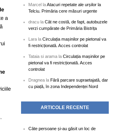
Marcel
la
Atacuri repetate ale urșilor la
de
Telciu. Primăria cere măsuri urgente
te a
dracu
la
Cât ne costă, de fapt, autobuzele
uă
verzi cumpărate de Primăria Bistrița
Lara
la
Circulația mașinilor pe pietonal va
rui
fi restricționată. Acces controlat
t
Tataia si arama
la
Circulația mașinilor pe
pietonal va fi restricționată. Acces
controlat
me
Dragnea
la
Fără parcare supraetajată, dar
cu piață, în zona Independenței Nord
ciile
ARTICOLE RECENTE
.
Câte persoane și-au găsit un loc de