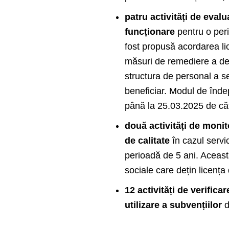
patru activități de evalu
funcționare
pentru o peri
fost propusă acordarea li
măsuri de remediere a def
structura de personal a se
beneficiar. Modul de înde
până la 25.03.2025 de căt
două activități de moni
de calitate
în cazul servic
perioadă de 5 ani. Această
sociale care dețin licența
12 activități de verifica
utilizare a subvențiilor
d