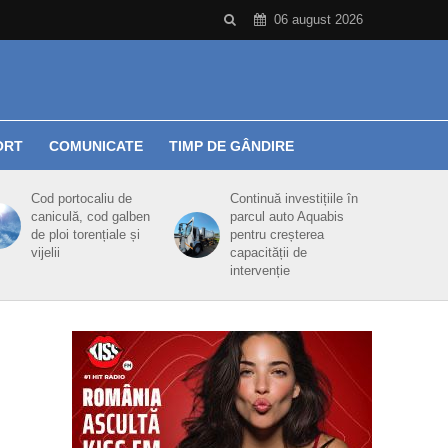
06 august 2026
ORT
COMUNICATE
TIMP DE GÂNDIRE
Cod portocaliu de
Continuă investițiile în
caniculă, cod galben
parcul auto Aquabis
de ploi torențiale și
pentru creșterea
vijelii
capacității de
intervenție