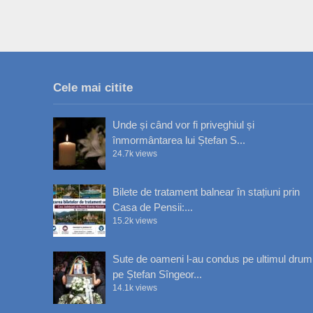
Cele mai citite
Unde și când vor fi priveghiul și
înmormântarea lui Ștefan S...
24.7k views
Bilete de tratament balnear în stațiuni prin
Casa de Pensii:...
15.2k views
Sute de oameni l-au condus pe ultimul drum
pe Ștefan Sîngeor...
14.1k views