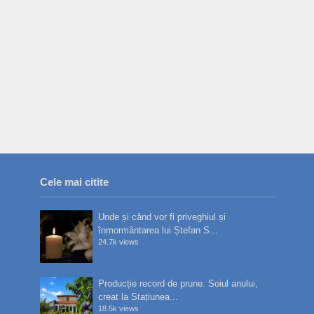
Cele mai citite
Unde și când vor fi priveghiul și
înmormântarea lui Ștefan S...
24.7k views
Producție record de prune. Soiul anului,
creat la Stațiunea...
18.5k views