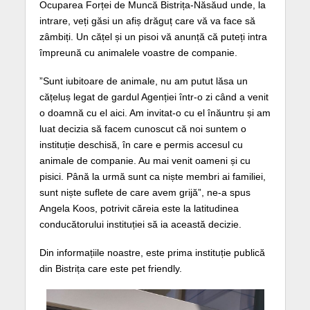
Ocuparea Forței de Muncă Bistrița-Năsăud unde, la
intrare, veți găsi un afiș drăguț care vă va face să
zâmbiți. Un cățel și un pisoi vă anunță că puteți intra
împreună cu animalele voastre de companie.
”Sunt iubitoare de animale, nu am putut lăsa un
cățeluș legat de gardul Agenției într-o zi când a venit
o doamnă cu el aici. Am invitat-o cu el înăuntru și am
luat decizia să facem cunoscut că noi suntem o
instituție deschisă, în care e permis accesul cu
animale de companie. Au mai venit oameni și cu
pisici. Până la urmă sunt ca niște membri ai familiei,
sunt niște suflete de care avem grijă”, ne-a spus
Angela Koos, potrivit căreia este la latitudinea
conducătorului instituției să ia această decizie.
Din informațiile noastre, este prima instituție publică
din Bistrița care este pet friendly.