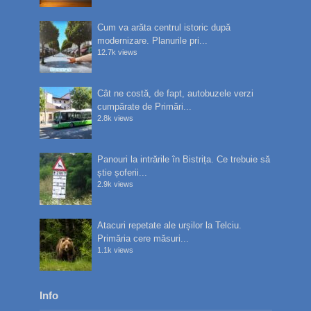
Cum va arăta centrul istoric după
modernizare. Planurile pri...
12.7k views
Cât ne costă, de fapt, autobuzele verzi
cumpărate de Primări...
2.8k views
Panouri la intrările în Bistrița. Ce trebuie să
știe șoferii...
2.9k views
Atacuri repetate ale urșilor la Telciu.
Primăria cere măsuri...
1.1k views
Info