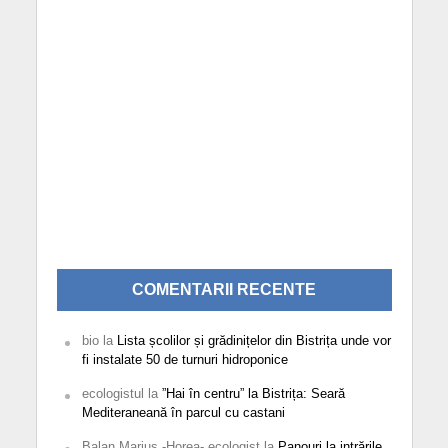
COMENTARII RECENTE
bio
la
Lista școlilor și grădinițelor din Bistrița unde vor
fi instalate 50 de turnuri hidroponice
ecologistul
la
”Hai în centru” la Bistrița: Seară
Mediteraneană în parcul cu castani
Balan Marius -Horea- ecologist
la
Panouri la intrările