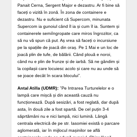
Panait Cerna, Sergent Major e dezastru. Ar fi bine să
faceți o vizită în zonă. În zona de containere e
dezastru. Nu e suficient că Supercom, minunata
Supercom ia gunoiul când îl ia și cum îl ia. Suntem și
containerele semiîngropate care miros îngrozitor, ca
să nu vă spun că put. Aș vrea să faceți o incursiune
pe la spațiile de joacă din oraș. Pe 1 Mai e un loc de
joacă plin de tufe, de bălării. Când plouă e noroi,
când nu e plin de frunze și de iarbă. Să ne gândim și
la copilașii care locuiesc acolo și care nu au unde să
se joace decât în scara blocului”.
Antal Atilla (UDMR):
”Pe Intrarea Turturelelor e o
lampă care mișcă și din această cauză nu
funcționează. După sesizări, a fost reglată, dar după
asta, în două zile a fost spartă. De cel puțin 3-4
săprtămâni nu e nici lampă, nici lumină. Lângă
centrala electrică de pe str. Iasomiei există o parcare
aglomerată, iar în mijlocul mașinilor se află