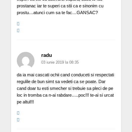
prostanac iar te superi ca stii ca e sinonim cu
prostu…atunci cum sa te fac…GANSAC?
radu
03 iunie 2019 la 08:35
da ia mai cascati ochii cand conduceti si respectati
regulile de bun simt sa vedeti ca se poate. Dar
cand doar tu esti smecher si trebuie sa pleci de pe
loc in tromba ca n-ai rabdare…..poc!!! te-ai si urcat
pe altul!!!