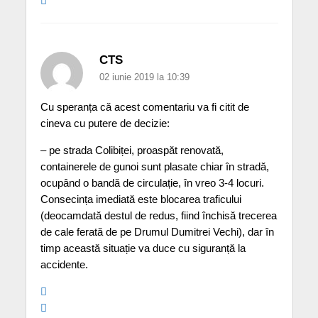
CTS
02 iunie 2019 la 10:39
Cu speranța că acest comentariu va fi citit de
cineva cu putere de decizie:
– pe strada Colibiței, proaspăt renovată,
containerele de gunoi sunt plasate chiar în stradă,
ocupând o bandă de circulație, în vreo 3-4 locuri.
Consecința imediată este blocarea traficului
(deocamdată destul de redus, fiind închisă trecerea
de cale ferată de pe Drumul Dumitrei Vechi), dar în
timp această situație va duce cu siguranță la
accidente.