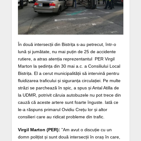
În două intersecții din Bistrița s-au petrecut, într-o
lună și jumătate, nu mai puțin de 25 de accidente
rutiere, a atras atenția reprezentantul PER Virgil
Marton la ședința din 30 mai a.c. a Consiliului Local
Bistrița. El a cerut municipalității să intervină pentru
fluidizarea traficului și siguranța circulației. Pe multe
străzi se parchează în spic, a spus și Antal Atilla de
la UDMR, potrivit căruia autobuzele nu pot trece din
cauză că aceste artere sunt foarte înguste. Iată ce
le-a răspuns primarul Ovidiu Crețu lor și altor
consilieri care au ridicat probleme din trafic.
Virgil Marton (PER):
”Am avut o discuție cu un
domn polițist și sunt două intersecții în oraș în care,