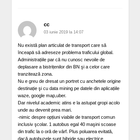
cc
03 iunie 2019 la 14:07
Nu există plan articulat de transport care să
înceapā să adreseze problema traficului global.
Administrațiile par că nu cunosc nevoile de
deplasare a bistrițenilor din BN şi a celor care
tranzitează zona.
Nu e greu de dresat un portret cu anchetele origine
destinație şi cu data mining pe datele din aplicațiile
waze, google map,uber.
Dar nivelul academic atins e la astupat gropi acolo
unde au devenit prea mari.
-nimic despre opțiuni viabile de transport comun
inclusiv şcolar. 1 autobus egal 40 maşini scoase
din trafic la o oră de vârf. Plus poluarea evitată,
dacă autobuzele sunt hibride sau electrice