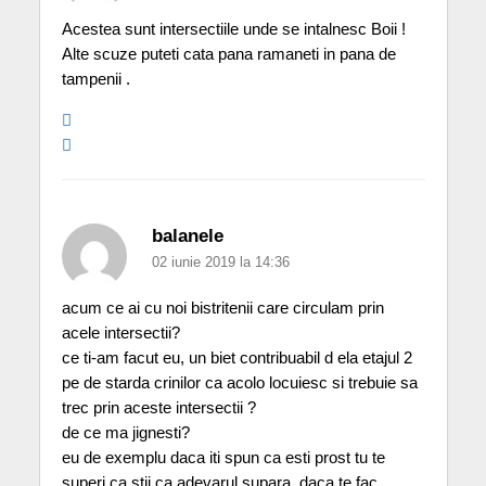
Acestea sunt intersectiile unde se intalnesc Boii !
Alte scuze puteti cata pana ramaneti in pana de
tampenii .
balanele
02 iunie 2019 la 14:36
acum ce ai cu noi bistritenii care circulam prin
acele intersectii?
ce ti-am facut eu, un biet contribuabil d ela etajul 2
pe de starda crinilor ca acolo locuiesc si trebuie sa
trec prin aceste intersectii ?
de ce ma jignesti?
eu de exemplu daca iti spun ca esti prost tu te
superi ca stii ca adevarul supara, daca te fac