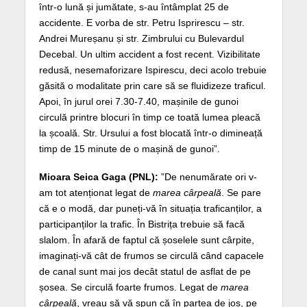
într-o lună și jumătate, s-au întâmplat 25 de
accidente. E vorba de str. Petru Isprirescu – str.
Andrei Mureșanu și str. Zimbrului cu Bulevardul
Decebal. Un ultim accident a fost recent. Vizibilitate
redusă, nesemaforizare Ispirescu, deci acolo trebuie
găsită o modalitate prin care să se fluidizeze traficul.
Apoi, în jurul orei 7.30-7.40, mașinile de gunoi
circulă printre blocuri în timp ce toată lumea pleacă
la școală. Str. Ursului a fost blocată într-o dimineață
timp de 15 minute de o mașină de gunoi”.
Mioara Seica Gaga (PNL):
”De nenumărate ori v-
am tot atenționat legat de
marea cârpeală
. Se pare
că e o modă, dar puneți-vă în situația traficanților, a
participanților la trafic. În Bistrița trebuie să facă
slalom. În afară de faptul că șoselele sunt cârpite,
imaginați-vă cât de frumos se circulă când capacele
de canal sunt mai jos decât statul de asflat de pe
șosea. Se circulă foarte frumos. Legat de
marea
cârpeală
, vreau să vă spun că în partea de jos, pe