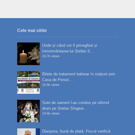
Cele mai citite
Unde și când vor fi priveghiul și
înmormântarea lui Ștefan S...
24.7k views
Bilete de tratament balnear în stațiuni prin
Casa de Pensii:...
15.6k views
Sute de oameni l-au condus pe ultimul
drum pe Ștefan Sîngeor...
14.6k views
Diaspora, bună de plată. Fiscul verifică