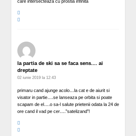
care intersecteaza cu prostia infinita
la partia de ski sa se faca sens.... ai
dreptate
02 iunie 2019 la 12:43
primaru cand ajunge acolo…la cat e de aiurit si
visator in partie….se lanseaza pe orbita si poate
scapam de el….o sa-l salute prietenii odata la 24 de
ore cand il vad pe cer….”satelizand”!