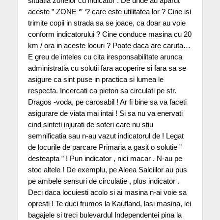
situatia zonelor cu indicator . De unde au aparut
aceste ” ZONE ‘” ‘? care este utilitatea lor ? Cine isi
trimite copii in strada sa se joace, ca doar au voie
conform indicatorului ? Cine conduce masina cu 20
km / ora in aceste locuri ? Poate daca are caruta…
E greu de inteles cu cita iresponsabilitate arunca
administratia cu solutii fara acoperire si fara sa se
asigure ca sint puse in practica si lumea le
respecta. Incercati ca pieton sa circulati pe str.
Dragos -voda, pe carosabil ! Ar fi bine sa va faceti
asigurare de viata mai intai ! Si sa nu va enervati
cind sinteti injurati de soferi care nu stiu
semnificatia sau n-au vazut indicatorul de ! Legat
de locurile de parcare Primaria a gasit o solutie ”
desteapta ” ! Pun indicator , nici macar . N-au pe
stoc altele ! De exemplu, pe Aleea Salciilor au pus
pe ambele sensuri de circulatie , plus indicator .
Deci daca locuiesti acolo si ai masina n-ai voie sa
opresti ! Te duci frumos la Kaufland, lasi masina, iei
bagajele si treci bulevardul Independentei pina la