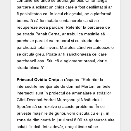
containerele unde se adună gunoiul. Chiar lângă
parcare a existat un chioș care a fost desființat și ar
fi posibilitatea ca, în locul chioșcului, pe o platformă
betonată să fie mutate containerele ca să se
recupereze acea parcare. Referitor la parcarea de
pe strada Panait Cerna, ar trebui ca mașinile să
parcheze paralel cu trotuarul și cu strada, dar
parchează total invers. Mai ales când vin autobuzele
se circulă greu. Poate ar fi sancționaeză cei care
parchează așa. Știu că e aglomerat orașul, dar e
strada blocată”.
Primarul Ovidiu Crețu
a răspuns: ”Referitor la
intersecțiile menționate de domnul Marton, ambele
intersecții sunt în proiectul de amenajare a străzilor
Gării-Decebal-Andrei Mureșanu și Năsăudului.
Sperăm să se rezolve și aceste probleme. În ce
privește mașinile de gunoi, vom discuta cu ei și, în
zona de dimineață în jurul orei 8.00 să găsească alte
soluții fiindcă, într-adevăr, orașul tinde să se