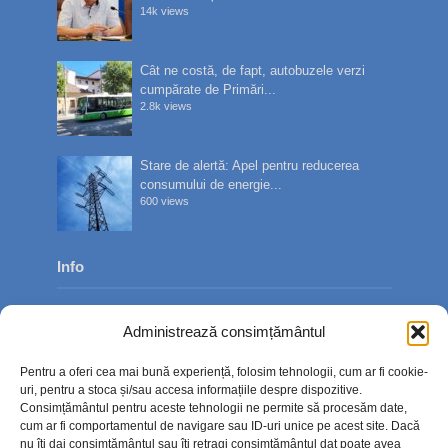
14k views
Cât ne costă, de fapt, autobuzele verzi
cumpărate de Primări...
2.8k views
Stare de alertă: Apel pentru reducerea
consumului de energie...
600 views
Info
Despre noi
Administrează consimțământul
Publicitate
Pentru a oferi cea mai bună experiență, folosim tehnologii, cum ar fi cookie-
Contact
uri, pentru a stoca și/sau accesa informațiile despre dispozitive.
Consimțământul pentru aceste tehnologii ne permite să procesăm date,
Politica de confidențialitate
cum ar fi comportamentul de navigare sau ID-uri unice pe acest site. Dacă
nu îți dai consimțământul sau îți retragi consimțământul dat poate avea