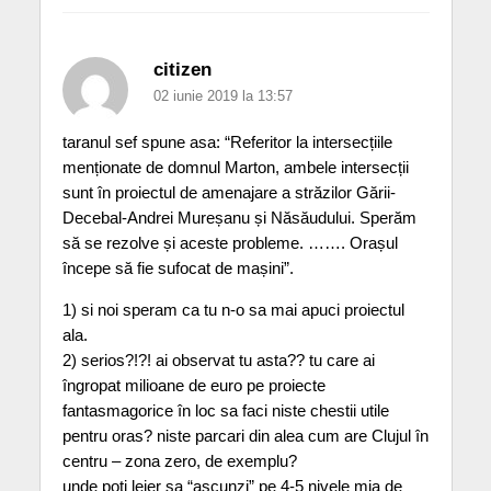
citizen
02 iunie 2019 la 13:57
taranul sef spune asa: “Referitor la intersecțiile
menționate de domnul Marton, ambele intersecții
sunt în proiectul de amenajare a străzilor Gării-
Decebal-Andrei Mureșanu și Năsăudului. Sperăm
să se rezolve și aceste probleme. ……. Orașul
începe să fie sufocat de mașini”.
1) si noi speram ca tu n-o sa mai apuci proiectul
ala.
2) serios?!?! ai observat tu asta?? tu care ai
îngropat milioane de euro pe proiecte
fantasmagorice în loc sa faci niste chestii utile
pentru oras? niste parcari din alea cum are Clujul în
centru – zona zero, de exemplu?
unde poti lejer sa “ascunzi” pe 4-5 nivele mia de