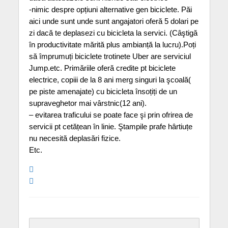
-nimic despre opțiuni alternative gen biciclete. Păi
aici unde sunt unde sunt angajatori oferă 5 dolari pe
zi dacă te deplasezi cu bicicleta la servici. (Câştigă
în productivitate mărită plus ambianță la lucru).Poți
să împrumuți biciclete trotinete Uber are serviciul
Jump.etc. Primăriile oferă credite pt biciclete
electrice, copiii de la 8 ani merg singuri la şcoală(
pe piste amenajate) cu bicicleta însoțiți de un
supraveghetor mai vârstnic(12 ani).
– evitarea traficului se poate face şi prin ofrirea de
servicii pt cetățean în linie. Ştampile prafe hârtiuțe
nu necesită deplasări fizice.
Etc.