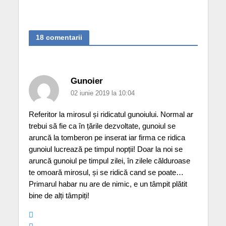
18 comentarii
Gunoier
02 iunie 2019 la 10:04
Referitor la mirosul și ridicatul gunoiului. Normal ar
trebui să fie ca în țările dezvoltate, gunoiul se
aruncă la tomberon pe inserat iar firma ce ridica
gunoiul lucrează pe timpul nopții! Doar la noi se
aruncă gunoiul pe timpul zilei, în zilele călduroase
te omoară mirosul, și se ridică cand se poate…
Primarul habar nu are de nimic, e un tâmpit plătit
bine de alți tâmpiți!