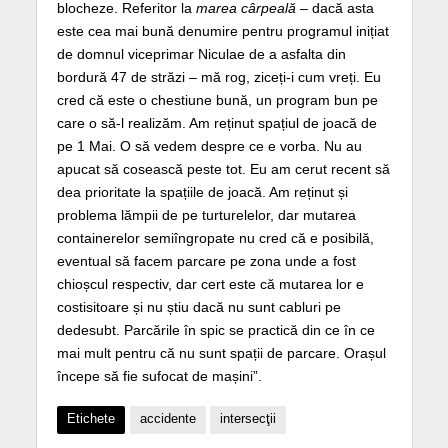
blocheze. Referitor la
marea cârpeală
– dacă asta
este cea mai bună denumire pentru programul inițiat
de domnul viceprimar Niculae de a asfalta din
bordură 47 de străzi – mă rog, ziceți-i cum vreți. Eu
cred că este o chestiune bună, un program bun pe
care o să-l realizăm. Am reținut spațiul de joacă de
pe 1 Mai. O să vedem despre ce e vorba. Nu au
apucat să cosească peste tot. Eu am cerut recent să
dea prioritate la spațiile de joacă. Am reținut și
problema lămpii de pe turturelelor, dar mutarea
containerelor semiîngropate nu cred că e posibilă,
eventual să facem parcare pe zona unde a fost
chioșcul respectiv, dar cert este că mutarea lor e
costisitoare și nu știu dacă nu sunt cabluri pe
dedesubt. Parcările în spic se practică din ce în ce
mai mult pentru că nu sunt spații de parcare. Orașul
începe să fie sufocat de mașini”.
Etichete
accidente
intersecţii