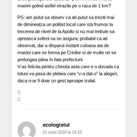
masini golind astfel strazile pe o raza de 1 km?
PS: am putut sa observ ca ati putut sa treziti mai
de dimineatza un politist local care sta frumos la
trecerea de nivel de la Apollo si nu mai trebuie sa
opreasca soferii sa se asigura; probabil ca ati
observat, dar a disparut instant coloana aia de
masini care se forma pe Crinilor si de multe ori se
prelungea pâna în fata prefecturii.
V-as felicita pentru chestia asta care e o dovada ca
totusi va pasa de plebea care “v-a dat-o” la alegeri,
daca n-ar fi doar un gest aproape izolat.
ecologistul
02 iunie 2019 la 14:15