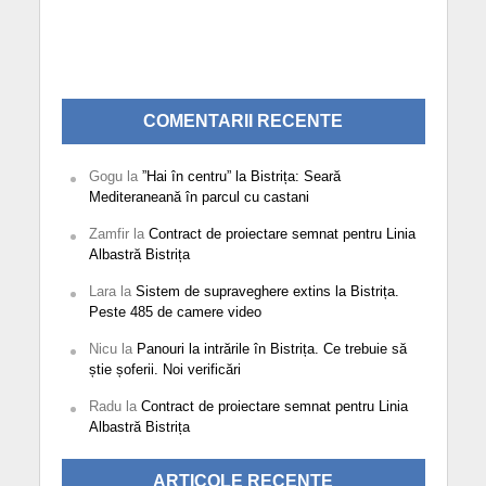
COMENTARII RECENTE
Gogu
la
”Hai în centru” la Bistrița: Seară
Mediteraneană în parcul cu castani
Zamfir
la
Contract de proiectare semnat pentru Linia
Albastră Bistrița
Lara
la
Sistem de supraveghere extins la Bistrița.
Peste 485 de camere video
Nicu
la
Panouri la intrările în Bistrița. Ce trebuie să
știe șoferii. Noi verificări
Radu
la
Contract de proiectare semnat pentru Linia
Albastră Bistrița
ARTICOLE RECENTE