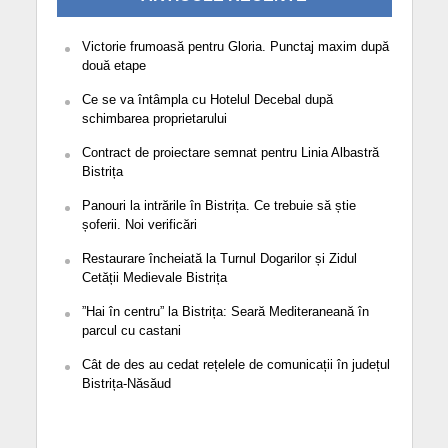
Victorie frumoasă pentru Gloria. Punctaj maxim după
două etape
Ce se va întâmpla cu Hotelul Decebal după
schimbarea proprietarului
Contract de proiectare semnat pentru Linia Albastră
Bistrița
Panouri la intrările în Bistrița. Ce trebuie să știe
șoferii. Noi verificări
Restaurare încheiată la Turnul Dogarilor și Zidul
Cetății Medievale Bistrița
”Hai în centru” la Bistrița: Seară Mediteraneană în
parcul cu castani
Cât de des au cedat rețelele de comunicații în județul
Bistrița-Năsăud