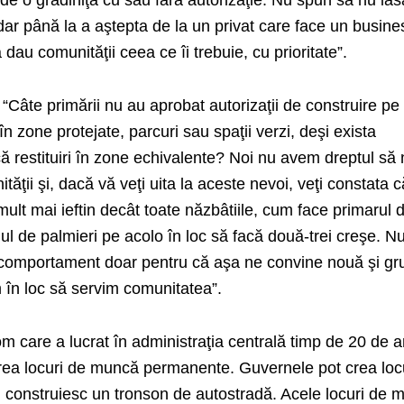
de o grădiniţă cu sau fără autorizaţie. Nu spun să nu lă
 dar până la a aştepta de la un privat care face un busine
 dau comunităţii ceea ce îi trebuie, cu prioritate”.
“Câte primării nu au aprobat autorizaţii de construire pe 
i în zone protejate, parcuri sau spaţii verzi, deşi exista
acă restituiri în zone echivalente? Noi nu avem dreptul să
ăţii şi, dacă vă veţi uita la aceste nevoi, veţi constata c
mult mai ieftin decât toate năzbâtiile, cum face primarul d
ul de palmieri pe acolo în loc să facă două-trei creşe. N
 comportament doar pentru că aşa ne convine nouă şi gr
m în loc să servim comunitatea”.
 care a lucrat în administraţia centrală timp de 20 de a
rea locuri de muncă permanente. Guvernele pot crea loc
construiesc un tronson de autostradă. Acele locuri de 