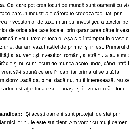
ea. Cei care pot crea locuri de muncă sunt oamenii cu vi
face parcuri industriale cărora le creează facilităţi prin
irea investitorilor de taxe în timpul investiţiei, a taxelor pe
rilor de orice alte taxe locale, prin garantarea către invest
ifică nivelul taxelor locale. Aşa s-a întâmplat în oraşe d
ziune, dar am văzut astfel de primari şi în est. Primarul 
ăţi şi au venit şi investitori români, şi străini. S-au simţit
ărăcie şi nu sunt locuri de muncă acolo unde, când intră 
l vrea să-i spună ce are în cap, iar primarul se uită la
mision? Dacă da, bine, dacă nu, nu îl interesează. Nu s
 administraţiei locale sunt uriaşe şi în zona creării locuri
handicap:
“Şi aceşti oameni sunt protejaţi de stat prin
ar nici lor nu le este suficient. Am vorbit cu mulţi oamen