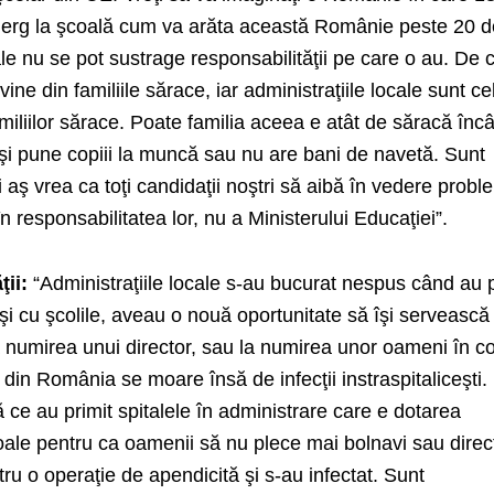
i merg la şcoală cum va arăta această Românie peste 20 
cale nu se pot sustrage responsabilităţii pe care o au. De 
ne din familiile sărace, iar administraţiile locale sunt ce
amiliilor sărace. Poate familia aceea e atât de săracă înc
 îşi pune copiii la muncă sau nu are bani de navetă. Sunt
şi aş vrea ca toţi candidaţii noştri să aibă în vedere prob
 responsabilitatea lor, nu a Ministerului Educaţiei”.
ţii:
“Administraţiile locale s-au bucurat nespus când au p
a şi cu şcolile, aveau o nouă oportunitate să îşi servească
 la numirea unui director, sau la numirea unor oameni în con
e din România se moare însă de infecţii instraspitaliceşti.
ă ce au primit spitalele în administrare care e dotarea
roale pentru ca oamenii să nu plece mai bolnavi sau direct
u o operaţie de apendicită şi s-au infectat. Sunt