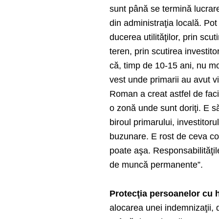
sunt până se termină lucrar
din administraţia locală. Pot 
ducerea utilităţilor, prin scut
teren, prin scutirea investito
că, timp de 10-15 ani, nu mod
vest unde primarii au avut vi
Roman a creat astfel de facilit
o zonă unde sunt doriţi. E s
biroul primarului, investitoru
buzunare. E rost de ceva co
poate aşa. Responsabilităţile
de muncă permanente”.
Protecţia persoanelor cu 
alocarea unei indemnizaţii, d