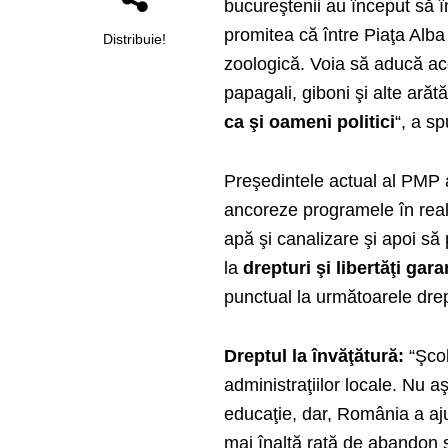
bucureştenii au început să î
promitea că între Piaţa Alba 
Distribuie!
zoologică. Voia să aducă aco
papagali, giboni şi alte arătă
ca şi oameni politici
“, a s
Preşedintele actual al PMP 
ancoreze programele în reali
apă şi canalizare şi apoi să
la
drepturi şi libertăţi gar
punctual la următoarele drept
Dreptul la învăţătură:
“Şcol
administraţiilor locale. Nu a
educaţie, dar, România a aj
mai înaltă rată de abandon 