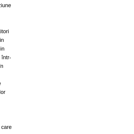
ziune
itori
in
din
 într-
în
e
lor
i care