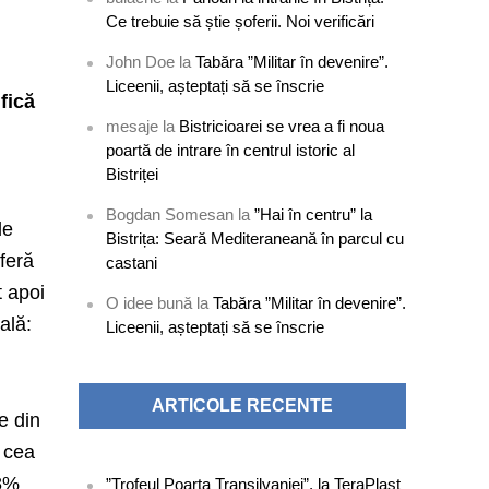
Ce trebuie să știe șoferii. Noi verificări
John Doe
la
Tabăra ”Militar în devenire”.
i
Liceenii, așteptați să se înscrie
fică
mesaje
la
Bistricioarei se vrea a fi noua
poartă de intrare în centrul istoric al
Bistriței
Bogdan Somesan
la
”Hai în centru” la
de
Bistrița: Seară Mediteraneană în parcul cu
eferă
castani
t apoi
O idee bună
la
Tabăra ”Militar în devenire”.
ală:
Liceenii, așteptați să se înscrie
ARTICOLE RECENTE
e din
 cea
18%
”Trofeul Poarta Transilvaniei”, la TeraPlast