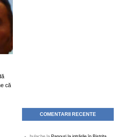
dă
ne că
COMENTARII RECENTE
bulache
la
Panouri la intrările în Bistrița.