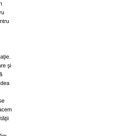
n
ru
ntru
aţie.
re şi
să
ă dea
e
 se
facem
ăţii
n