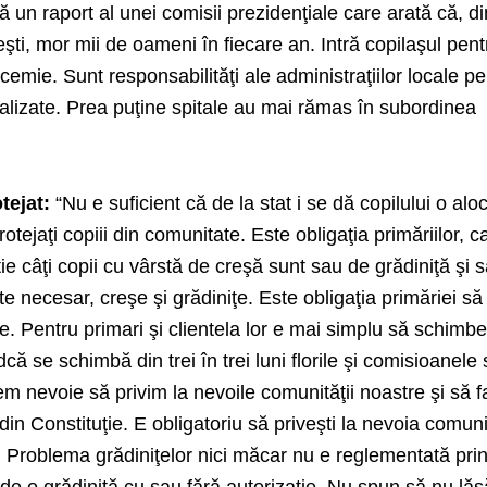
tă un raport al unei comisii prezidenţiale care arată că, di
ceşti, mor mii de oameni în fiecare an. Intră copilaşul pent
emie. Sunt responsabilităţi ale administraţiilor locale pe
ralizate. Prea puţine spitale au mai rămas în subordinea
tejat:
“Nu e suficient că de la stat i se dă copilului o aloc
ejaţi copiii din comunitate. Este obligaţia primăriilor, ca
tie câţi copii cu vârstă de creşă sunt sau de grădiniţă şi 
e necesar, creşe şi grădiniţe. Este obligaţia primăriei s
ie. Pentru primari şi clientela lor e mai simplu să schimb
ndcă se schimbă din trei în trei luni florile şi comisioanele
m nevoie să privim la nevoile comunităţii noastre şi să 
n Constituţie. E obligatoriu să priveşti la nevoia comunit
. Problema grădiniţelor nici măcar nu e reglementată pri