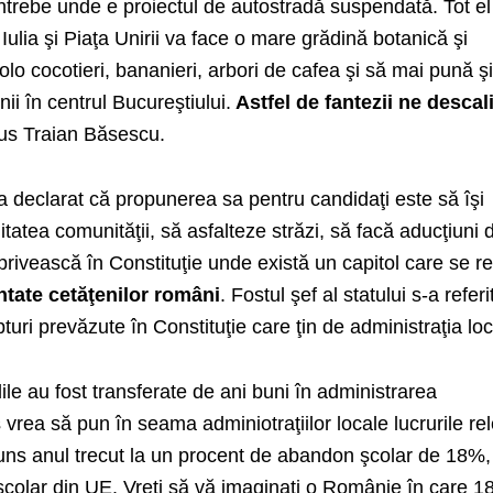
ntrebe unde e proiectul de autostradă suspendată. Tot el
Iulia şi Piaţa Unirii va face o mare grădină botanică şi
lo cocotieri, bananieri, arbori de cafea şi să mai pună ş
nii în centrul Bucureştiului.
Astfel de fantezii ne descali
pus Traian Băsescu.
a declarat că propunerea sa pentru candidaţi este să îşi
tatea comunităţii, să asfalteze străzi, să facă aducţiuni 
 privească în Constituţie unde există un capitol care se r
antate cetăţenilor români
. Fostul şef al statului s-a referi
uri prevăzute în Constituţie care ţin de administraţia loc
ile au fost transferate de ani buni în administrarea
ş vrea să pun în seama adminiotraţiilor locale lucrurile rel
uns anul trecut la un procent de abandon şcolar de 18%,
şcolar din UE. Vreţi să vă imaginaţi o Românie în care 