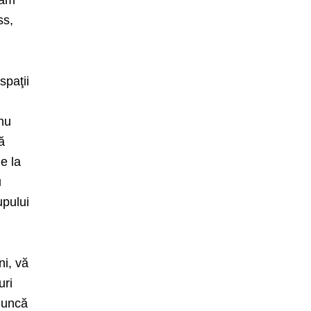
săm
ss,
spaţii
 nu
ă
e la
u
upului
ni, vă
uri
muncă