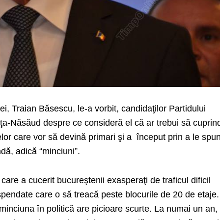
i, Traian Băsescu, le-a vorbit, candidaţilor Partidului
iţa-Năsăud despre ce consideră el că ar trebui să cuprin
lor care vor să devină primari şi a început prin a le spu
dă, adică “minciuni”.
 care a cucerit bucureştenii exasperaţi de traficul dificil
pendate care o să treacă peste blocurile de 20 de etaje.
 minciuna în politică are picioare scurte. La numai un an,