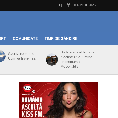
10 august 2026
ORT
COMUNICATE
TIMP DE GÂNDIRE
Unde și în cât timp va
Avertizare meteo.
fi construit la Bistrița
Cum va fi vremea
un restaurant
McDonald’s