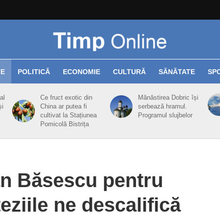
TE
POLITICĂ
ECONOMIE
CULTURĂ
SĂNĂTATE
SP
al
Ce fruct exotic din
Mănăstirea Dobric își
și
China ar putea fi
serbează hramul.
cultivat la Stațiunea
Programul slujbelor
Pomicolă Bistrița
ian Băsescu pentru
teziile ne descalifică