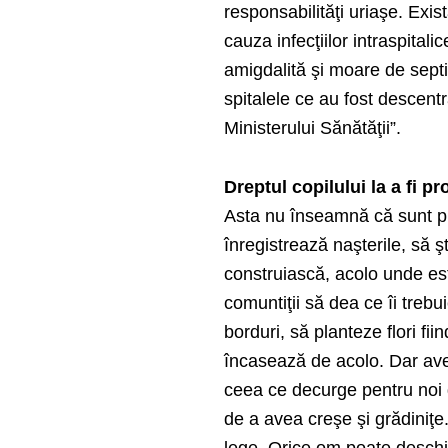
responsabilităţi uriaşe. Exis
cauza infecţiilor intraspitali
amigdalită şi moare de septic
spitalele ce au fost descent
Ministerului Sănătăţii”.
Dreptul copilului la a fi pro
Asta nu înseamnă că sunt prot
înregistrează naşterile, să ş
construiască, acolo unde est
comuntiţii să dea ce îi trebu
borduri, să planteze flori fii
încasează de acolo. Dar ave
ceea ce decurge pentru noi di
de a avea creşe şi grădiniţe