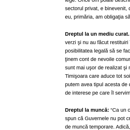
lege. Orice om poate deschi
sectorul privat, e binevenit,
eu, primăria, am obligaţia să
Dreptul la un mediu curat.
verzi şi nu au făcut restituir
posibilitatea legală să se f
ţinem cont de nevoile comunit
sunt mai uşor de realizat şi 
Timişoara care aduce tot soi
putem avea tipul acesta de
de interese pe care îl servi
Dreptul la muncă:
“Ca un om
spun că Guvernele nu pot c
de muncă temporare. Adică, 