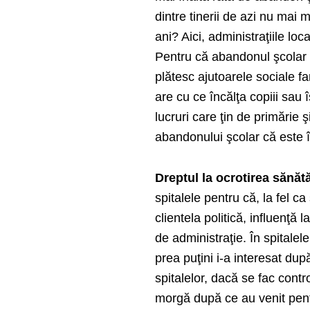
dintre tinerii de azi nu ma
ani? Aici, administraţiile lo
Pentru că abandonul şcolar vi
plătesc ajutoarele sociale f
are cu ce încălţa copiii sau
lucruri care ţin de primărie 
abandonului şcolar că este în
Dreptul la ocrotirea sănătă
spitalele pentru că, la fel c
clientela politică, influenţă
de administraţie. În spitalel
prea puţini i-a interesat dup
spitalelor, dacă se fac cont
morgă după ce au venit pentr