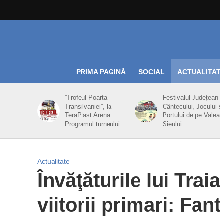
PRIMA PAGINĂ
SOCIAL
ACTUALITA
”Trofeul Poarta
Festivalul Județean 
Transilvaniei”, la
Cântecului, Jocului 
TeraPlast Arena:
Portului de pe Valea
Programul turneului
Șieului
Actualitate
Învăţăturile lui Tra
viitorii primari: Fan