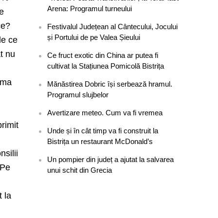
Arena: Programul turneului
de
ce?
Festivalul Județean al Cântecului, Jocului
și Portului de pe Valea Șieului
le ce
ât nu
Ce fruct exotic din China ar putea fi
cultivat la Stațiunea Pomicolă Bistrița
lema
Mănăstirea Dobric își serbează hramul.
Programul slujbelor
Avertizare meteo. Cum va fi vremea
rimit
Unde și în cât timp va fi construit la
Bistrița un restaurant McDonald’s
silii
Un pompier din județ a ajutat la salvarea
 Pe
unui schit din Grecia
 la