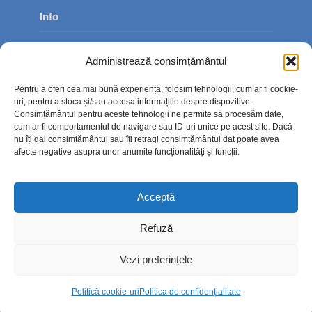
Info
Despre noi
Administrează consimțământul
Publicitate
Pentru a oferi cea mai bună experiență, folosim tehnologii, cum ar fi cookie-
Contact
uri, pentru a stoca și/sau accesa informațiile despre dispozitive.
Consimțământul pentru aceste tehnologii ne permite să procesăm date,
Politica de confidențialitate
cum ar fi comportamentul de navigare sau ID-uri unice pe acest site. Dacă
nu îți dai consimțământul sau îți retragi consimțământul dat poate avea
Politică cookie-uri (UE)
afecte negative asupra unor anumite funcționalități și funcții.
Acceptă
Refuză
Vezi preferințele
Politică cookie-uri
Politica de confidențialitate
Copyright © 2026. TimpOnline.ro