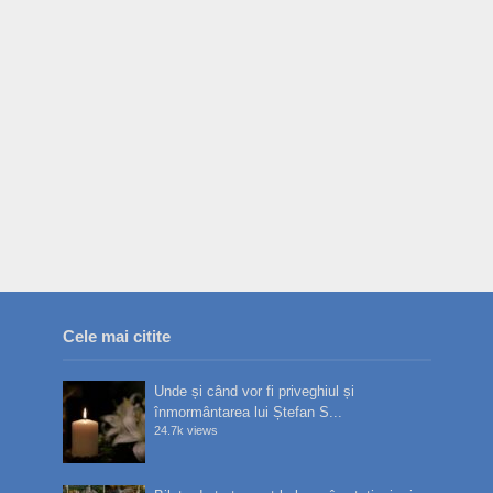
Cele mai citite
Unde și când vor fi priveghiul și
înmormântarea lui Ștefan S...
24.7k views