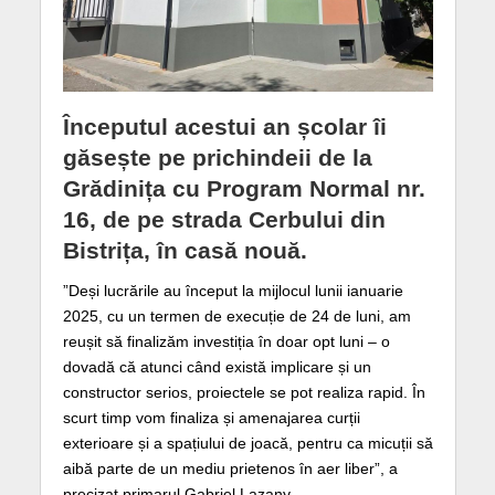
Începutul acestui an școlar îi
găsește pe prichindeii de la
Grădinița cu Program Normal nr.
16, de pe strada Cerbului din
Bistrița, în casă nouă.
”Deși lucrările au început la mijlocul lunii ianuarie
2025, cu un termen de execuție de 24 de luni, am
reușit să finalizăm investiția în doar opt luni – o
dovadă că atunci când există implicare și un
constructor serios, proiectele se pot realiza rapid. În
scurt timp vom finaliza și amenajarea curții
exterioare și a spațiului de joacă, pentru ca micuții să
aibă parte de un mediu prietenos în aer liber”, a
precizat primarul Gabriel Lazany.