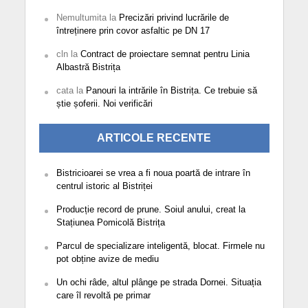
Nemultumita
la
Precizări privind lucrările de
întreținere prin covor asfaltic pe DN 17
cln
la
Contract de proiectare semnat pentru Linia
Albastră Bistrița
cata
la
Panouri la intrările în Bistrița. Ce trebuie să
știe șoferii. Noi verificări
ARTICOLE RECENTE
Bistricioarei se vrea a fi noua poartă de intrare în
centrul istoric al Bistriței
Producție record de prune. Soiul anului, creat la
Stațiunea Pomicolă Bistrița
Parcul de specializare inteligentă, blocat. Firmele nu
pot obține avize de mediu
Un ochi râde, altul plânge pe strada Dornei. Situația
care îl revoltă pe primar