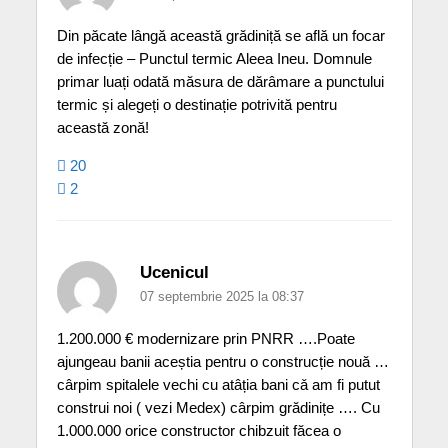
Din păcate lângă această grădiniță se află un focar
de infecție – Punctul termic Aleea Ineu. Domnule
primar luați odată măsura de dărâmare a punctului
termic și alegeți o destinație potrivită pentru
această zonă!
20
2
Ucenicul
07 septembrie 2025 la 08:37
1.200.000 € modernizare prin PNRR ….Poate
ajungeau banii aceștia pentru o construcție nouă …
cârpim spitalele vechi cu atâția bani cǎ am fi putut
construi noi ( vezi Medex) cârpim grădinițe …. Cu
1.000.000 orice constructor chibzuit făcea o