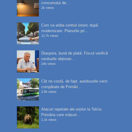
consumului de...
2k views
Cum va arăta centrul istoric după
modernizare. Planurile pri...
12.7k views
Diaspora, bună de plată. Fiscul verifică
veniturile obținute...
14k views
Cât ne costă, de fapt, autobuzele verzi
cumpărate de Primări...
2.8k views
Atacuri repetate ale urșilor la Telciu.
Primăria cere măsuri...
1.1k views