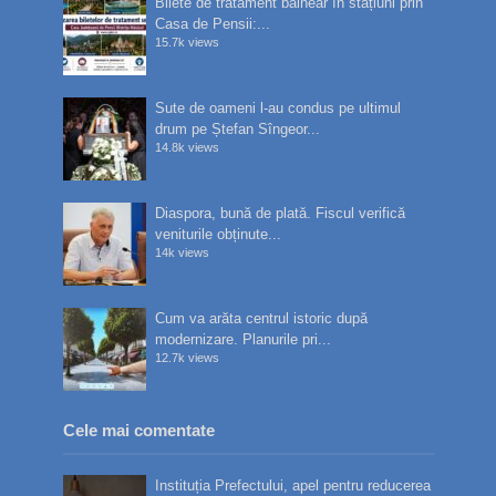
Bilete de tratament balnear în stațiuni prin
Casa de Pensii:...
15.7k views
Sute de oameni l-au condus pe ultimul
drum pe Ștefan Sîngeor...
14.8k views
Diaspora, bună de plată. Fiscul verifică
veniturile obținute...
14k views
Cum va arăta centrul istoric după
modernizare. Planurile pri...
12.7k views
Cele mai comentate
Instituția Prefectului, apel pentru reducerea