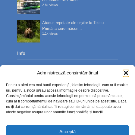
2.8k views
Atacuri repetate ale urșilor la Telciu.
Primăria cere măsuri...
1.1k views
Info
Despre noi
Administrează consimțământul
Publicitate
Pentru a oferi cea mai bună experiență, folosim tehnologii, cum ar fi cookie-
Contact
uri, pentru a stoca și/sau accesa informațiile despre dispozitive.
Consimțământul pentru aceste tehnologii ne permite să procesăm date,
Politica de confidențialitate
cum ar fi comportamentul de navigare sau ID-uri unice pe acest site. Dacă
nu îți dai consimțământul sau îți retragi consimțământul dat poate avea
Politică cookie-uri (UE)
afecte negative asupra unor anumite funcționalități și funcții.
Acceptă