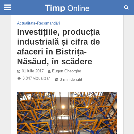
Actualitate
•
Recomandări
Investițiile, producția
industrială și cifra de
afaceri în Bistrița-
Năsăud, în scădere
01 iulie 2017
Eugen Gheorghe
3.847 vizualizări
3 min de citit