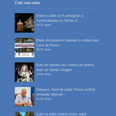
Cele mai citite
Unde și când vor fi priveghiul și
înmormântarea lui Ștefan S...
24.7k views
Bilete de tratament balnear în stațiuni prin
Casa de Pensii:...
15.7k views
Sute de oameni l-au condus pe ultimul
drum pe Ștefan Sîngeor...
14.8k views
Diaspora, bună de plată. Fiscul verifică
veniturile obținute...
14.1k views
Cum va arăta centrul istoric după