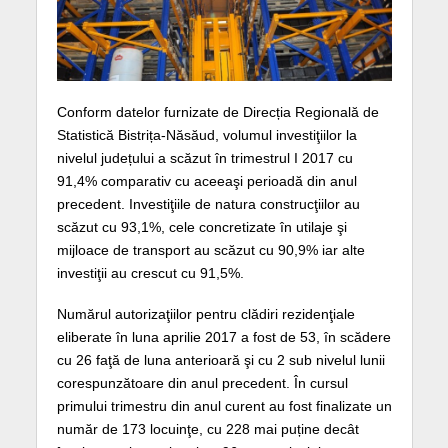
Conform datelor furnizate de Direcția Regională de
Statistică Bistrița-Năsăud, volumul investiţiilor la
nivelul județului a scăzut în trimestrul I 2017 cu
91,4% comparativ cu aceeaşi perioadă din anul
precedent. Investiţiile de natura construcţiilor au
scăzut cu 93,1%, cele concretizate în utilaje şi
mijloace de transport au scăzut cu 90,9% iar alte
investiţii au crescut cu 91,5%.
Numărul autorizaţiilor pentru clădiri rezidenţiale
eliberate în luna aprilie 2017 a fost de 53, în scădere
cu 26 faţă de luna anterioară şi cu 2 sub nivelul lunii
corespunzătoare din anul precedent. În cursul
primului trimestru din anul curent au fost finalizate un
număr de 173 locuinţe, cu 228 mai puține decât