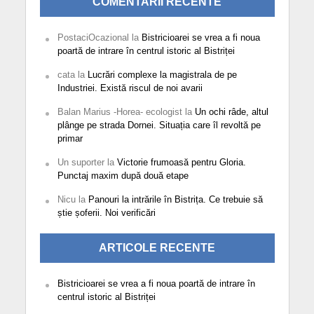
COMENTARII RECENTE
PostaciOcazional
la
Bistricioarei se vrea a fi noua
poartă de intrare în centrul istoric al Bistriței
cata
la
Lucrări complexe la magistrala de pe
Industriei. Există riscul de noi avarii
Balan Marius -Horea- ecologist
la
Un ochi râde, altul
plânge pe strada Dornei. Situația care îl revoltă pe
primar
Un suporter
la
Victorie frumoasă pentru Gloria.
Punctaj maxim după două etape
Nicu
la
Panouri la intrările în Bistrița. Ce trebuie să
știe șoferii. Noi verificări
ARTICOLE RECENTE
Bistricioarei se vrea a fi noua poartă de intrare în
centrul istoric al Bistriței