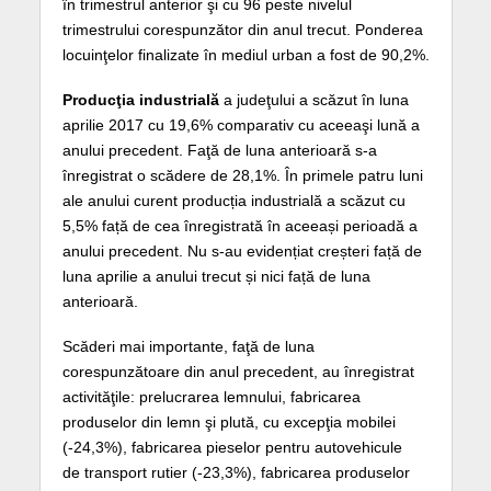
în trimestrul anterior şi cu 96 peste nivelul
trimestrului corespunzător din anul trecut. Ponderea
locuinţelor finalizate în mediul urban a fost de 90,2%.
Producţia industrială
a judeţului a scăzut în luna
aprilie 2017 cu 19,6% comparativ cu aceeaşi lună a
anului precedent. Faţă de luna anterioară s-a
înregistrat o scădere de 28,1%. În primele patru luni
ale anului curent producția industrială a scăzut cu
5,5% față de cea înregistrată în aceeași perioadă a
anului precedent. Nu s-au evidențiat creșteri față de
luna aprilie a anului trecut și nici față de luna
anterioară.
Scăderi mai importante, faţă de luna
corespunzătoare din anul precedent, au înregistrat
activităţile: prelucrarea lemnului, fabricarea
produselor din lemn şi plută, cu excepţia mobilei
(-24,3%), fabricarea pieselor pentru autovehicule
de transport rutier (-23,3%), fabricarea produselor