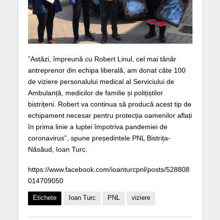
”Astăzi, împreună cu Robert Linul, cel mai tânăr
antreprenor din echipa liberală, am donat câte 100
de viziere personalului medical al Serviciului de
Ambulanță, medicilor de familie și polițiștilor
bistrițeni. Robert va continua să producă acest tip de
echipament necesar pentru protecția oamenilor aflați
în prima linie a luptei împotriva pandemiei de
coronavirus”, spune președintele PNL Bistrița-
Năsăud, Ioan Turc.
https://www.facebook.com/ioanturcpnl/posts/528808
014709050
Etichete
Ioan Turc
PNL
viziere