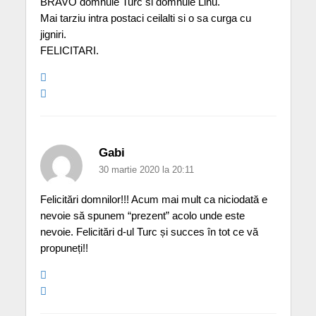
BRAVO domnule Turc si domnule Linu.
Mai tarziu intra postaci ceilalti si o sa curga cu
jigniri.
FELICITARI.
Gabi
30 martie 2020 la 20:11
Felicitări domnilor!!! Acum mai mult ca niciodată e
nevoie să spunem “prezent” acolo unde este
nevoie. Felicitări d-ul Turc și succes în tot ce vă
propuneți!!