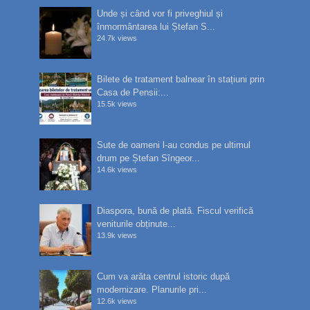
Unde și când vor fi priveghiul și
înmormântarea lui Ștefan S...
24.7k views
Bilete de tratament balnear în stațiuni prin
Casa de Pensii:...
15.5k views
Sute de oameni l-au condus pe ultimul
drum pe Ștefan Sîngeor...
14.6k views
Diaspora, bună de plată. Fiscul verifică
veniturile obținute...
13.9k views
Cum va arăta centrul istoric după
modernizare. Planurile pri...
12.6k views