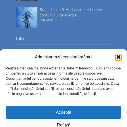
Stare de alertă: Apel pentru reducerea
consumului de energie...
600 views
Info
Despre noi
Administrează consimțământul
Publicitate
Pentru a oferi cea mai bună experiență, folosim tehnologii, cum ar fi cookie-
Contact
uri, pentru a stoca și/sau accesa informațiile despre dispozitive.
Consimțământul pentru aceste tehnologii ne permite să procesăm date,
Politica de confidențialitate
cum ar fi comportamentul de navigare sau ID-uri unice pe acest site. Dacă
nu îți dai consimțământul sau îți retragi consimțământul dat poate avea
Politică cookie-uri (UE)
afecte negative asupra unor anumite funcționalități și funcții.
Acceptă
Refuză