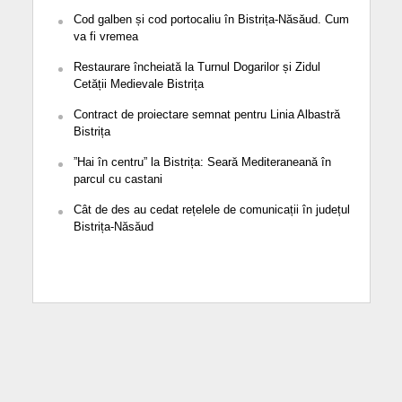
Cod galben și cod portocaliu în Bistrița-Năsăud. Cum
va fi vremea
Restaurare încheiată la Turnul Dogarilor și Zidul
Cetății Medievale Bistrița
Contract de proiectare semnat pentru Linia Albastră
Bistrița
”Hai în centru” la Bistrița: Seară Mediteraneană în
parcul cu castani
Cât de des au cedat rețelele de comunicații în județul
Bistrița-Năsăud