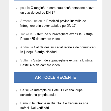
paul
la
O mașină în care erau două persoane a lovit
un cap de pod pe DN 17
Armean Lucian
la
Precizări privind lucrările de
întreținere prin covor asfaltic pe DN 17
Totikő
la
Sistem de supraveghere extins la Bistrița.
Peste 485 de camere video
Andrei
la
Cât de des au cedat rețelele de comunicații
în județul Bistrița-Năsăud
Vultur
la
Sistem de supraveghere extins la Bistrița.
Peste 485 de camere video
ARTICOLE RECENTE
Ce se va întâmpla cu Hotelul Decebal după
schimbarea proprietarului
Panouri la intrările în Bistrița. Ce trebuie să știe
șoferii. Noi verificări