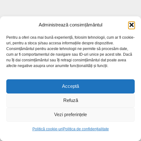
Administrează consimțământul
Pentru a oferi cea mai bună experiență, folosim tehnologii, cum ar fi cookie-
uri, pentru a stoca și/sau accesa informațiile despre dispozitive.
Consimțământul pentru aceste tehnologii ne permite să procesăm date,
cum ar fi comportamentul de navigare sau ID-uri unice pe acest site. Dacă
nu îți dai consimțământul sau îți retragi consimțământul dat poate avea
afecte negative asupra unor anumite funcționalități și funcții.
Acceptă
Refuză
Vezi preferințele
Politică cookie-uri
Politica de confidențialitate