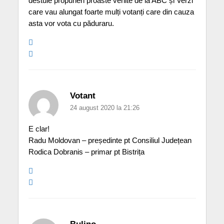
destule propuneri proaste venite de la ABC și Verzi
care vau alungat foarte mulți votanți care din cauza
asta vor vota cu păduraru.
Votant
24 august 2020 la 21:26
E clar!
Radu Moldovan – președinte pt Consiliul Județean
Rodica Dobranis – primar pt Bistrița