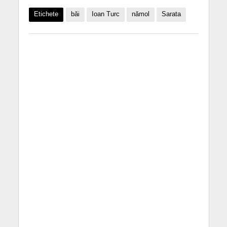
Etichete
băi
Ioan Turc
nămol
Sarata