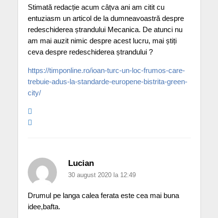
Stimată redacție acum câțva ani am citit cu
entuziasm un articol de la dumneavoastră despre
redeschiderea ștrandului Mecanica. De atunci nu
am mai auzit nimic despre acest lucru, mai știți
ceva despre redeschiderea ștrandului ?
https://timponline.ro/ioan-turc-un-loc-frumos-care-
trebuie-adus-la-standarde-europene-bistrita-green-
city/
Lucian
30 august 2020 la 12:49
Drumul pe langa calea ferata este cea mai buna
idee,bafta.