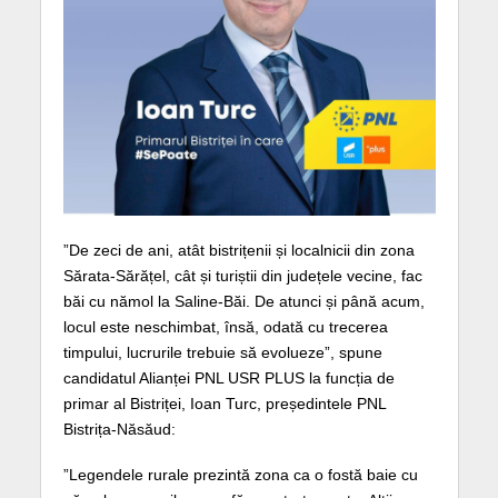
”De zeci de ani, atât bistrițenii și localnicii din zona
Sărata-Sărățel, cât și turiștii din județele vecine, fac
băi cu nămol la Saline-Băi. De atunci și până acum,
locul este neschimbat, însă, odată cu trecerea
timpului, lucrurile trebuie să evolueze”, spune
candidatul Alianței PNL USR PLUS la funcția de
primar al Bistriței, Ioan Turc, președintele PNL
Bistrița-Năsăud:
”Legendele rurale prezintă zona ca o fostă baie cu