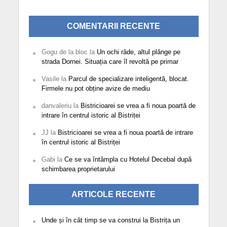
COMENTARII RECENTE
Gogu de la bloc
la
Un ochi râde, altul plânge pe
strada Dornei. Situația care îl revoltă pe primar
Vasile
la
Parcul de specializare inteligentă, blocat.
Firmele nu pot obține avize de mediu
danvaleriu
la
Bistricioarei se vrea a fi noua poartă de
intrare în centrul istoric al Bistriței
JJ
la
Bistricioarei se vrea a fi noua poartă de intrare
în centrul istoric al Bistriței
Gabi
la
Ce se va întâmpla cu Hotelul Decebal după
schimbarea proprietarului
ARTICOLE RECENTE
Unde și în cât timp se va construi la Bistrița un