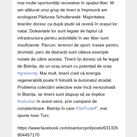
mai multe oportunități recreative în spațiul liber. M-
am alăturat unui grup de tineri și împreună am
ecologizat Pădurea Schullerwald. Majoritatea
tinerilor doresc ca după studii să revină în orașul lor
natal. Doleanțele lor sunt legate de faptul că
infrastructura pentru activitățile în aer liber sunt
insuficiente. Parcuri, terenuri de sport, trasee pentru
drumeții, parc de distracții sunt câteva exemple
notate de către acestia. Tinerii își doresc să fie legați
de Bistrița, de un oraș smart cu potențial de oraș
#greencity
. Mai mult, tinerii cred că energia
regenerabilă poate fi folosită la iluminatul stradal.
Problema colectării selective este încă nerezolvată
în Bistrița, iar tinerii sunt dispuși să se implice
#voluntar
în acest sens, prin campanii de
conștientizare. Bistrița în care
#SePoate
!”, mai
spune Ioan Turc.
https://www.facebook.com/ioanturcpnl/posts/631326
804457170