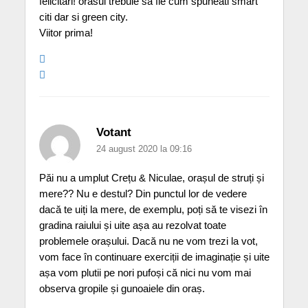
felicitari! orasul trebuie sa fie cum spuneati smart
citi dar si green city.
Viitor prima!
Votant
24 august 2020 la 09:16
Păi nu a umplut Crețu & Niculae, orașul de struți și
mere?? Nu e destul? Din punctul lor de vedere
dacă te uiți la mere, de exemplu, poți să te visezi în
gradina raiului și uite așa au rezolvat toate
problemele orașului. Dacă nu ne vom trezi la vot,
vom face în continuare exerciții de imaginație și uite
așa vom plutii pe nori pufoși că nici nu vom mai
observa gropile și gunoaiele din oraș.