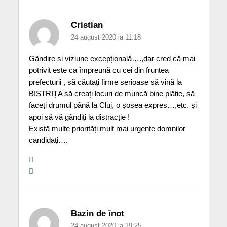
Cristian
24 august 2020 la 11:18
Gândire si viziune excepțională….,dar cred că mai
potrivit este ca împreună cu cei din fruntea
prefecturii , să căutați firme serioase să vină la
BISTRIȚA să creați locuri de muncă bine plătie, să
faceți drumul până la Cluj, o șosea expres…,etc. și
apoi să vă gândiți la distracție !
Există multe priorități mult mai urgente domnilor
candidați….
Bazin de înot
24 august 2020 la 19:25