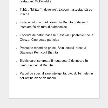
restaurant McDonald’s
Tabăra ”Militar în devenire”. Liceenii, așteptați să se
înscrie
Lista școlilor și grădinițelor din Bistrița unde vor fi
instalate 50 de turnuri hidroponice
Concurs de bătut toaca la ”Festivalul prieteniei” de la
Chiuza. Cine poate participa
Producție record de prune. Soiul anului, creat la
Stațiunea Pomicolă Bistrița
Bistricioarei se vrea a fi noua poartă de intrare în
centrul istoric al Bistriței
Parcul de specializare inteligentă, blocat. Firmele nu
pot obține avize de mediu