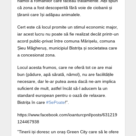
nămol a romanilor care făceau tratamente. Alții spun
că zona a fost descoperită fără voie de ciobanii și
țăranii care își adăpau animalele.
Cert este că locul promite un stimul economic major,
iar acest lucru nu poate să fie realizat decât printr-un
acord public-privat între comuna Mărișelu, comuna
Șieu Măgheruș, municipiul Bistrița și societatea care
a concesionat zona.
Locul acesta frumos, care ne oferă tot ce are mai
bun (pădure, apă sărată, nămol), nu are facilitățile
necesare, dar le-ar putea avea dacă ne-am implica
suficient de mult, astfel încât să-l aducem la un
standard european pentru o oază de relaxare.
Bistrița în care
#SePoate
!”.
https://www.facebook.com/ioanturcpnl/posts/631219
124467938
”Tinerii iși doresc un oraș Green City care să le ofere