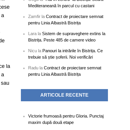
Mediteraneană în parcul cu castani
ocese
 a
Zamfir
la
Contract de proiectare semnat
pentru Linia Albastră Bistrița
e
Lara
la
Sistem de supraveghere extins la
Bistrița. Peste 485 de camere video
 de
Nicu
la
Panouri la intrările în Bistrița. Ce
trebuie să știe șoferii. Noi verificări
ce la
Radu
la
Contract de proiectare semnat
 a
pentru Linia Albastră Bistrița
o sau
ARTICOLE RECENTE
Victorie frumoasă pentru Gloria. Punctaj
maxim după două etape