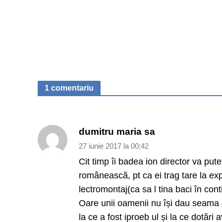
1 comentariu
dumitru maria sa
27 iunie 2017 la 00:42
Cit timp îi badea ion director va pute
românească, pt ca ei trag tare la expo
lectromontaj(ca sa l tina baci în con
Oare unii oamenii nu își dau seama c
la ce a fost iproeb ul și la ce dotări a