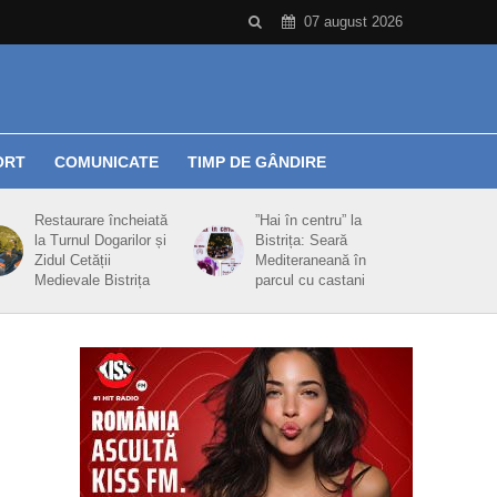
07 august 2026
ORT
COMUNICATE
TIMP DE GÂNDIRE
Restaurare încheiată
”Hai în centru” la
la Turnul Dogarilor și
Bistrița: Seară
Zidul Cetății
Mediteraneană în
Medievale Bistrița
parcul cu castani