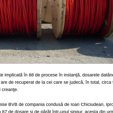
e implicată în 88 de procese în instanţă, dosarele datân
e de recuperat de la cei care se judecă, în total, circa t
d creanţe.
nsmise BVB de compania condusă de Ioan Chiciudean, Ipr
n 87 de dosare şi de pârât într-unul singur, acesta din u