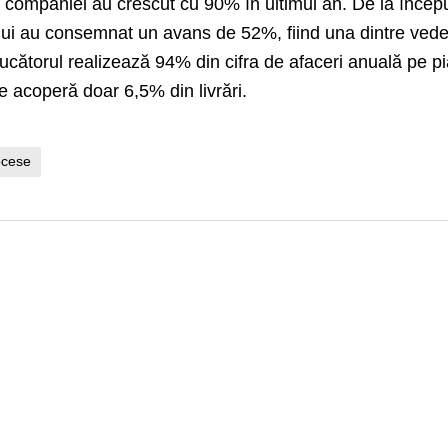
le companiei au crescut cu 90% în ultimul an. De la încep
rului au consemnat un avans de 52%, fiind una dintre vede
ucătorul realizează 94% din cifra de afaceri anuală pe pi
le acoperă doar 6,5% din livrări.
ocese