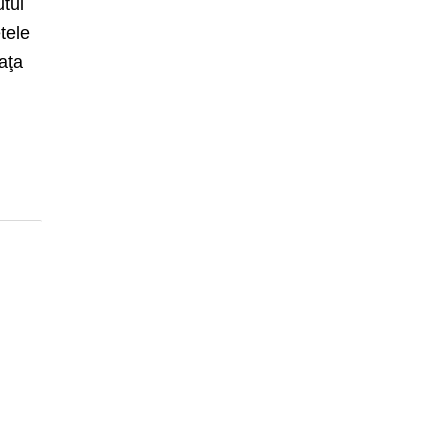
utul
tele
aţa