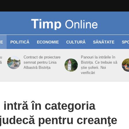
TE
POLITICĂ
ECONOMIE
CULTURĂ
SĂNĂTATE
SP
cu
Contract de proiectare
Panouri la intrările în
ă
semnat pentru Linia
Bistrița. Ce trebuie să
Albastră Bistrița
știe șoferii. Noi
verificări
 intră în categoria
udecă pentru creanţe