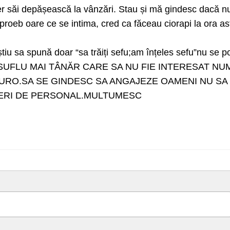
ier săi depășească la vânzări. Stau și mă gindesc dacă n
proeb oare ce se intima, cred ca făceau ciorapi la ora as
tiu sa spună doar “sa trăiți sefu;am înțeles sefu”nu se p
N SUFLU MAI TÂNĂR CARE SA NU FIE INTERESAT NU
 EURO.SA SE GINDESC SA ANGAJEZE OAMENI NU SA
ERI DE PERSONAL.MULTUMESC