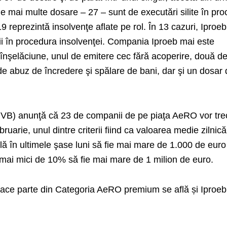
ele mai multe dosare – 27 – sunt de executări silite în pr
19 reprezintă insolvenţe aflate pe rol. În 13 cazuri, Iproeb
iţii în procedura insolvenţei. Compania Iproeb mai este
 înşelăciune, unul de emitere cec fără acoperire, două d
 de abuz de încredere şi spălare de bani, dar şi un dosar
BVB) anunţă că 23 de companii de pe piaţa AeRO vor tre
uarie, unul dintre criterii fiind ca valoarea medie zilnică
pală în ultimele şase luni să fie mai mare de 1.000 de eur
r mai mici de 10% să fie mai mare de 1 milion de euro.
 face parte din Categoria AeRO premium se află și Iproeb