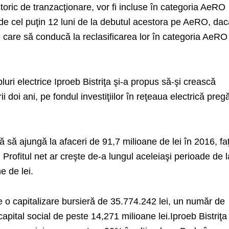
storic de tranzacţionare, vor fi incluse în categoria AeRO
e cel puţin 12 luni de la debutul acestora pe AeRO, da
re care să conducă la reclasificarea lor în categoria AeRO
uri electrice Iproeb Bistriţa şi-a propus să-şi crească
 doi ani, pe fondul investiţiilor în reţeaua electrică pregă
 să ajungă la afaceri de 91,7 milioane de lei în 2016, fa
 Profitul net ar creşte de-a lungul aceleiaşi perioade de l
e de lei.
e o capitalizare bursieră de 35.774.242 lei, un număr de
capital social de peste 14,271 milioane lei.
Iproeb Bistriţa