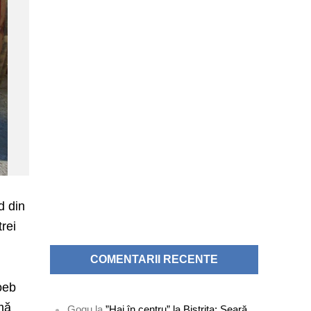
d din
rei
COMENTARII RECENTE
oeb
rmă
Gogu
la
”Hai în centru” la Bistrița: Seară