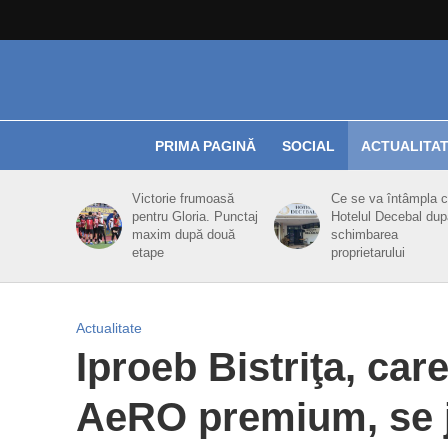
PRIMA PAGINĂ
SOCIAL
ACTUALITA
Victorie frumoasă
Ce se va întâmpla 
pentru Gloria. Punctaj
Hotelul Decebal dup
maxim după două
schimbarea
etape
proprietarului
Actualitate
Iproeb Bistriţa, care
AeRO premium, se j