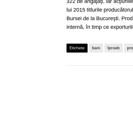
322 de angajaţi, iar acţiuni
lui 2015 titlurile producăto
Bursei de la Bucureşti.
Prod
internă, în timp ce exporturi
Etichete
bani
Iproeb
pr