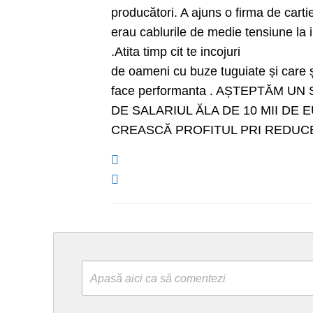
producători. A ajuns o firma de cart
erau cablurile de medie tensiune la i
.Atita timp cit te incojuri
de oameni cu buze tuguiate și care ș
face performanta . AȘTEPTĂM U
DE SALARIUL ĂLA DE 10 MII DE
CREASCĂ PROFITUL PRI REDUC
Apasă aici ca să comentezi