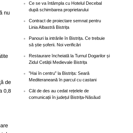
Ce se va întâmpla cu Hotelul Decebal
după schimbarea proprietarului
că nu
Contract de proiectare semnat pentru
Linia Albastră Bistrița
Panouri la intrările în Bistrița. Ce trebuie
să știe șoferii. Noi verificări
tite
Restaurare încheiată la Turnul Dogarilor și
Zidul Cetății Medievale Bistrița
”Hai în centru” la Bistrița: Seară
Mediteraneană în parcul cu castani
ţă de
a 0,8
Cât de des au cedat rețelele de
comunicații în județul Bistrița-Năsăud
 are