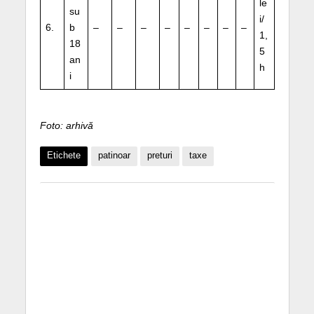
le
su
i/
6.
b
–
–
–
–
–
–
–
–
1,
18
5
an
h
i
Foto: arhivă
Etichete
patinoar
preturi
taxe