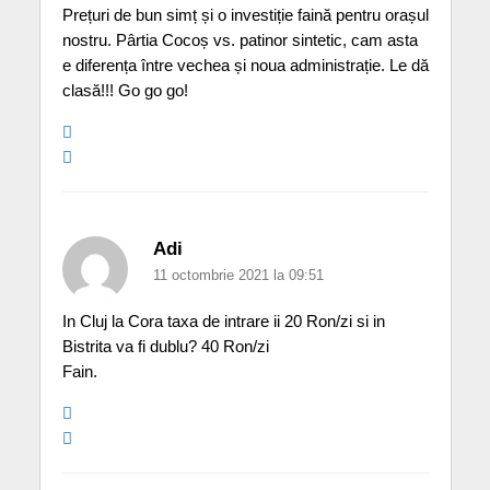
Prețuri de bun simț și o investiție faină pentru orașul
nostru. Pârtia Cocoș vs. patinor sintetic, cam asta
e diferența între vechea și noua administrație. Le dă
clasă!!! Go go go!
Adi
11 octombrie 2021 la 09:51
In Cluj la Cora taxa de intrare ii 20 Ron/zi si in
Bistrita va fi dublu? 40 Ron/zi
Fain.