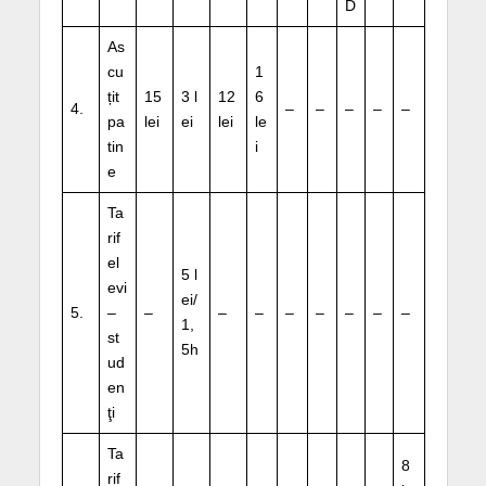
D
As
cu
1
țit
15
3 l
12
6
4.
–
–
–
–
–
pa
lei
ei
lei
le
tin
i
e
Ta
rif
el
5 l
evi
ei/
5.
–
–
–
–
–
–
–
–
–
1,
st
5h
ud
en
ţi
Ta
8
rif