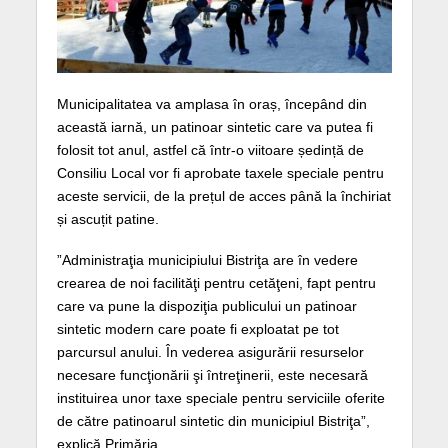
Municipalitatea va amplasa în oraș, începând din
această iarnă, un patinoar sintetic care va putea fi
folosit tot anul, astfel că într-o viitoare ședință de
Consiliu Local vor fi aprobate taxele speciale pentru
aceste servicii, de la prețul de acces până la închiriat
și ascuțit patine.
”Administraţia municipiului Bistriţa are în vedere
crearea de noi facilităţi pentru cetăţeni, fapt pentru
care va pune la dispoziţia publicului un patinoar
sintetic modern care poate fi exploatat pe tot
parcursul anului. În vederea asigurării resurselor
necesare funcţionării şi întreţinerii, este necesară
instituirea unor taxe speciale pentru serviciile oferite
de către patinoarul sintetic din municipiul Bistriţa”,
explică Primăria.