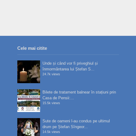
Cele mai citite
Unde și când vor fi priveghiul și
înmormântarea lui Ștefan S...
24.7k views
Bilete de tratament balnear în stațiuni prin
Casa de Pensii:...
15.5k views
Sute de oameni l-au condus pe ultimul
drum pe Ștefan Sîngeor...
14.5k views