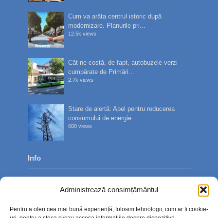
Cum va arăta centrul istoric după
modernizare. Planurile pri...
12.5k views
Cât ne costă, de fapt, autobuzele verzi
cumpărate de Primări...
2.7k views
Stare de alertă: Apel pentru reducerea
consumului de energie...
600 views
Info
Despre noi
Administrează consimțământul
Publicitate
Pentru a oferi cea mai bună experiență, folosim tehnologii, cum ar fi cookie-
Contact