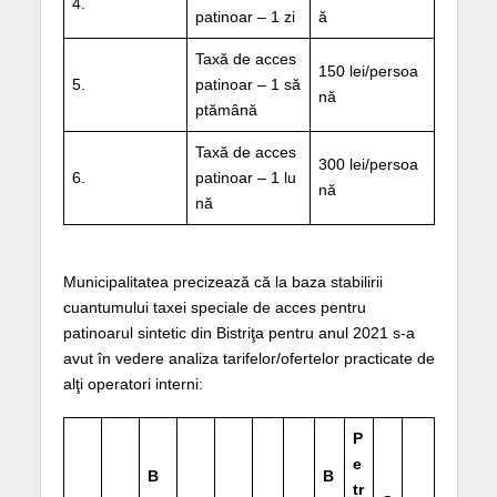
4.
patinoar – 1 zi
ă
Taxă de acces
150 lei/persoa
5.
patinoar – 1 să
nă
ptămână
Taxă de acces
300 lei/persoa
6.
patinoar – 1 lu
nă
nă
Municipalitatea precizează că la baza stabilirii
cuantumului taxei speciale de acces pentru
patinoarul sintetic din Bistriţa pentru anul 2021 s-a
avut în vedere analiza tarifelor/ofertelor practicate de
alţi operatori interni:
P
e
B
B
tr