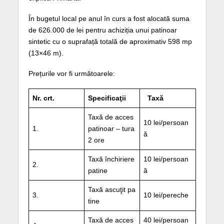
În bugetul local pe anul în curs a fost alocată suma
de 626.000 de lei pentru achiziția unui patinoar
sintetic cu o suprafață totală de aproximativ 598 mp
(13×46 m).
Prețurile vor fi următoarele:
Nr. crt.
Specificaţii
Taxă
Taxă de acces
10 lei/persoan
1.
patinoar – tura
ă
2 ore
Taxă închiriere
10 lei/persoan
2.
patine
ă
Taxă ascuţit pa
3.
10 lei/pereche
tine
Taxă de acces
40 lei/persoan