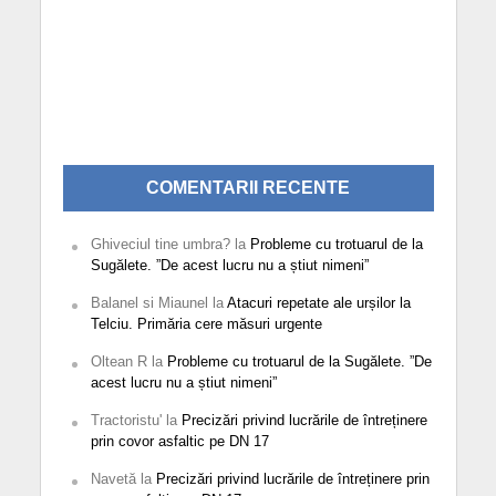
COMENTARII RECENTE
Ghiveciul tine umbra?
la
Probleme cu trotuarul de la
Sugălete. ”De acest lucru nu a știut nimeni”
Balanel si Miaunel
la
Atacuri repetate ale urșilor la
Telciu. Primăria cere măsuri urgente
Oltean R
la
Probleme cu trotuarul de la Sugălete. ”De
acest lucru nu a știut nimeni”
Tractoristu'
la
Precizări privind lucrările de întreținere
prin covor asfaltic pe DN 17
Navetă
la
Precizări privind lucrările de întreținere prin