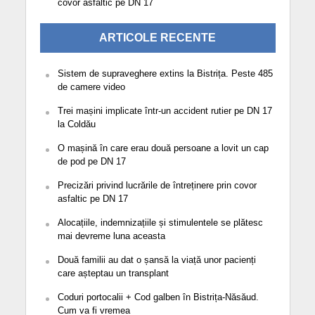
covor asfaltic pe DN 17
ARTICOLE RECENTE
Sistem de supraveghere extins la Bistrița. Peste 485
de camere video
Trei mașini implicate într-un accident rutier pe DN 17
la Coldău
O mașină în care erau două persoane a lovit un cap
de pod pe DN 17
Precizări privind lucrările de întreținere prin covor
asfaltic pe DN 17
Alocațiile, indemnizațiile și stimulentele se plătesc
mai devreme luna aceasta
Două familii au dat o șansă la viață unor pacienți
care așteptau un transplant
Coduri portocalii + Cod galben în Bistrița-Năsăud.
Cum va fi vremea