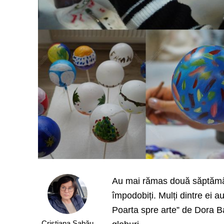
Au mai rămas două săptămâni
împodobiți. Mulți dintre ei 
Poarta spre arte” de Dora Ba
Cristiana Sabău