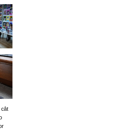
 cât
o
or