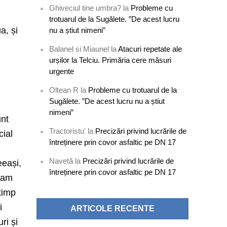
Ghiveciul tine umbra?
la
Probleme cu
trotuarul de la Sugălete. ”De acest lucru
a, și
nu a știut nimeni”
Balanel si Miaunel
la
Atacuri repetate ale
urșilor la Telciu. Primăria cere măsuri
urgente
Oltean R
la
Probleme cu trotuarul de la
Sugălete. ”De acest lucru nu a știut
nimeni”
unt
Tractoristu'
la
Precizări privind lucrările de
cial
întreținere prin covor asfaltic pe DN 17
Navetă
la
Precizări privind lucrările de
eeași,
întreținere prin covor asfaltic pe DN 17
a am
 timp
i
ARTICOLE RECENTE
ri și