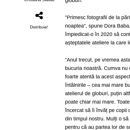
globuri.
”Primesc fotografii de la pări
noaptea”, spune Dora Baba, 
Distribuie!
împiedicat-o în 2020 să conti
așteptatele ateliere la care l
”Anul trecut, pe vremea ast
bucuria noastră. Cumva nu 
foarte atentă la acest aspect 
întâlnirile – cea mai mare b
atelierul de globuri, puțin a
poate chiar mai mare. Toate 
încercat să îi învăț pe copii
din timpul nostru. Mulți o să
pentru că au partea lor de su