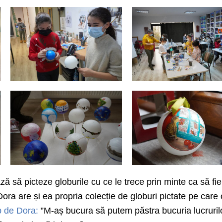
ză să picteze globurile cu ce le trece prin minte ca să fie
Dora are și ea propria colecție de globuri pictate pe care 
 de Dora:
”M-aș bucura să putem păstra bucuria lucruril