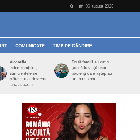
06 august 2026
ORT
COMUNICATE
TIMP DE GÂNDIRE
Alocațiile,
Două familii au dat o
indemnizațiile și
șansă la viață unor
stimulentele se
pacienți care așteptau
plătesc mai devreme
un transplant
luna aceasta