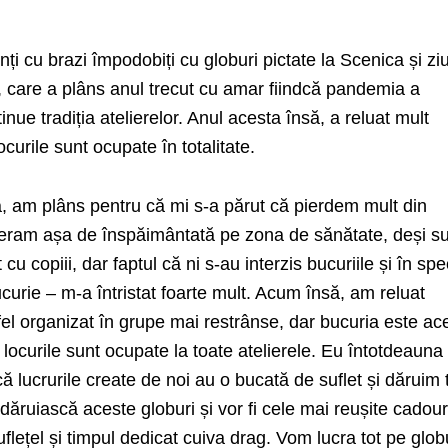
nți cu brazi împodobiți cu globuri pictate la Scenica și ziu
care a plâns anul trecut cu amar fiindcă pandemia a
nue tradiția atelierelor. Anul acesta însă, a reluat mult
ocurile sunt ocupate în totalitate.
a, am plâns pentru că mi s-a părut că pierdem mult din
eram așa de înspăimântată pe zona de sănătate, deși s
cu copiii, dar faptul că ni s-au interzis bucuriile și în spe
ucurie – m-a întristat foarte mult. Acum însă, am reluat
ltfel organizat în grupe mai restrânse, dar bucuria este ac
locurile sunt ocupate la toate atelierele. Eu întotdeaun
 că lucrurile create de noi au o bucată de suflet și dăruim
 dăruiască aceste globuri și vor fi cele mai reușite cadour
flețel și timpul dedicat cuiva drag. Vom lucra tot pe globu