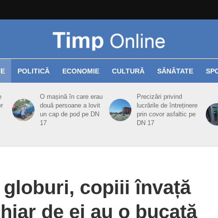
TE
POLITICĂ
ECONOMIE
CULTURĂ
SĂNĂTATE
SP
e
O mașină în care erau
Precizări privind
er
două persoane a lovit
lucrările de întreținere
un cap de pod pe DN
prin covor asfaltic pe
17
DN 17
globuri, copiii învață
chiar de ei au o bucată