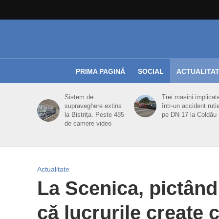
PRIMA PAGINĂ
SOCIAL
ACTUALITA
Sistem de
Trei mașini implicat
supraveghere extins
într-un accident ruti
la Bistrița. Peste 485
pe DN 17 la Coldău
de camere video
Actualitate
La Scenica, pictând 
că lucrurile create 