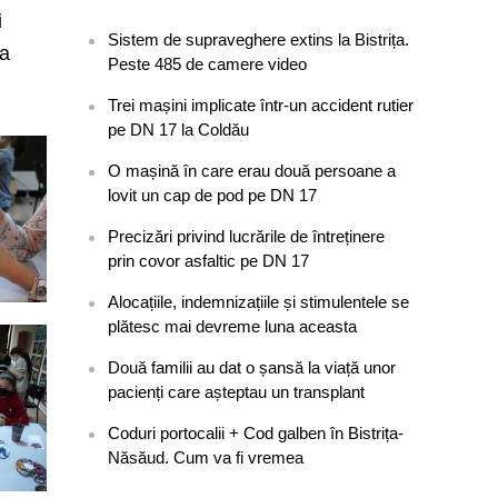
i
Sistem de supraveghere extins la Bistrița.
la
Peste 485 de camere video
Trei mașini implicate într-un accident rutier
pe DN 17 la Coldău
O mașină în care erau două persoane a
lovit un cap de pod pe DN 17
Precizări privind lucrările de întreținere
prin covor asfaltic pe DN 17
Alocațiile, indemnizațiile și stimulentele se
plătesc mai devreme luna aceasta
Două familii au dat o șansă la viață unor
pacienți care așteptau un transplant
Coduri portocalii + Cod galben în Bistrița-
Năsăud. Cum va fi vremea