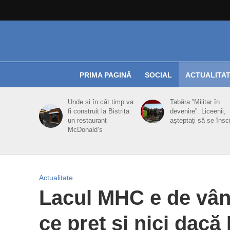
PRIMA PAGINĂ
SOCIAL
ACTUALITA
Unde și în cât timp va
Tabăra ”Militar în
fi construit la Bistrița
devenire”. Liceenii,
un restaurant
așteptați să se însc
McDonald’s
Actualitate
Lacul MHC e de vânz
ce preț și nici dacă 