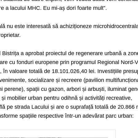
e a lacului MHC. Eu mi-aș dori foarte mult”.
ală nu este interesată să achiziționeze microhidrocentral
oprietar.
l Bistrița a aprobat proiectul de regenerare urbană a zon
are cu fonduri europene prin programul Regional Nord-V
, în valoare totală de 18.101.026,40 lei. Investițiile pres
venimente, socializare și recreere (pavilion multifuncțion
ni perene), spații cu gazon, arbori și arbuști, iluminat gen
și mobilier urban pentru odihnă și activități recreative,
flă pe strada Lacului și are o suprafață totală de 20.866
ansforme spațiile respective într-un adevărat parc urban: