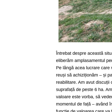
Întrebat despre această situ
eliberăm amplasamentul pen
Pe lângă acea lucrare care 
reuși să achiziționăm – și p
reabilitare. Am avut discuții
suprafață de peste 6 ha. Am
valoare este vorba, să vede
momentul de față – având în
funcție de valoarea care va 