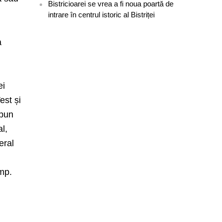
Bistricioarei se vrea a fi noua poartă de
intrare în centrul istoric al Bistriței
a
ei
est și
upun
al,
eral
 mp.