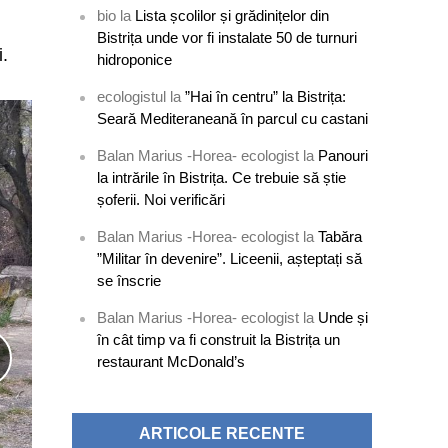
bio
la
Lista școlilor și grădinițelor din
Bistrița unde vor fi instalate 50 de turnuri
i.
hidroponice
ecologistul
la
”Hai în centru” la Bistrița:
Seară Mediteraneană în parcul cu castani
Balan Marius -Horea- ecologist
la
Panouri
la intrările în Bistrița. Ce trebuie să știe
șoferii. Noi verificări
Balan Marius -Horea- ecologist
la
Tabăra
”Militar în devenire”. Liceenii, așteptați să
se înscrie
Balan Marius -Horea- ecologist
la
Unde și
în cât timp va fi construit la Bistrița un
restaurant McDonald’s
ARTICOLE RECENTE