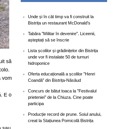
Unde și în cât timp va fi construit la
Bistrița un restaurant McDonald’s
Tabăra ”Militar în devenire”. Liceenii,
așteptați să se înscrie
Lista școlilor și grădinițelor din Bistrița
unde vor fi instalate 50 de turnuri
uit să
hidroponice
colo.
Oferta educațională a școlilor ”Henri
că vom
Coandă” din Bistrița-Năsăud
Concurs de bătut toaca la ”Festivalul
ă. E o
prieteniei” de la Chiuza. Cine poate
participa
Producție record de prune. Soiul anului,
creat la Stațiunea Pomicolă Bistrița
a sau