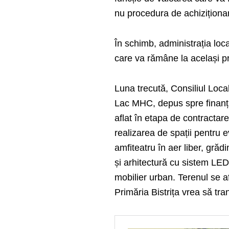
nu procedura de achiziționar
În schimb, administrația loc
care va rămâne la același pr
Luna trecută, Consiliul Loca
Lac MHC, depus spre finanț
aflat în etapa de contractare
realizarea de spații pentru e
amfiteatru în aer liber, grădi
și arhitectură cu sistem LED 
mobilier urban. Terenul se a
Primăria Bistrița vrea să tr