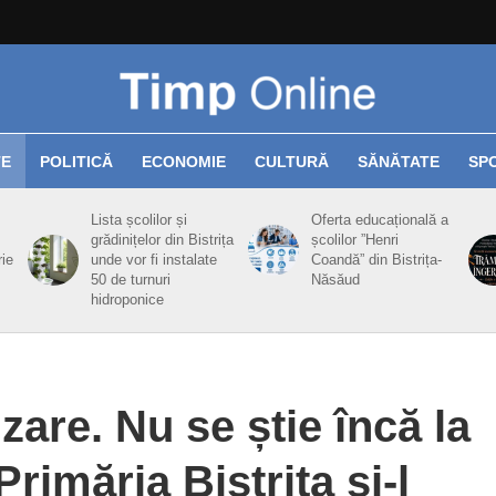
TE
POLITICĂ
ECONOMIE
CULTURĂ
SĂNĂTATE
SP
Lista școlilor și
Oferta educațională a
grădinițelor din Bistrița
școlilor ”Henri
rie
unde vor fi instalate
Coandă” din Bistrița-
50 de turnuri
Năsăud
hidroponice
are. Nu se știe încă la
Primăria Bistrița și-l