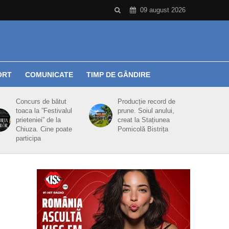
09 august 2026
ORT
COMUNICATE
TIMP DE GÂNDIRE
Concurs de bătut
Producție record de
toaca la ”Festivalul
prune. Soiul anului,
prieteniei” de la
creat la Stațiunea
Chiuza. Cine poate
Pomicolă Bistrița
participa