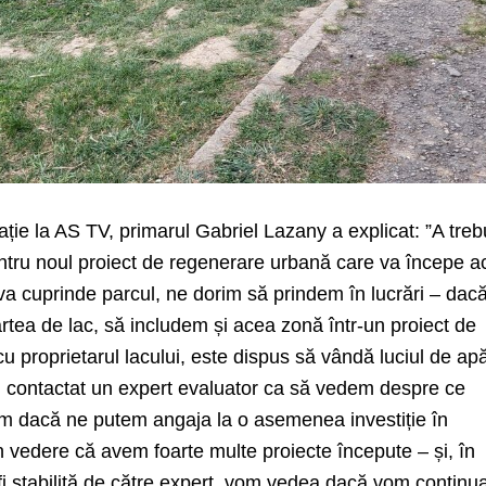
ație la AS TV, primarul Gabriel Lazany a explicat: ”A treb
tru noul proiect de regenerare urbană care va începe a
va cuprinde parcul, ne dorim să prindem în lucrări – da
artea de lac, să includem și acea zonă într-un proiect de
 cu proprietarul lacului, este dispus să vândă luciul de ap
 contactat un expert evaluator ca să vedem despre ce
m dacă ne putem angaja la o asemenea investiție în
 vedere că avem foarte multe proiecte începute – și, în
fi stabilită de către expert, vom vedea dacă vom continu