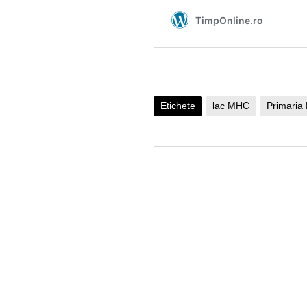
Etichete
lac MHC
Primaria 