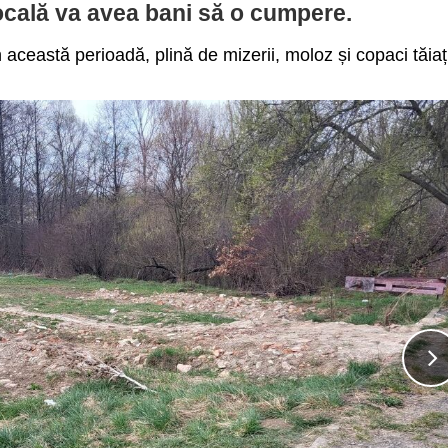
ocală va avea bani să o cumpere.
ceastă perioadă, plină de mizerii, moloz și copaci tăiaț