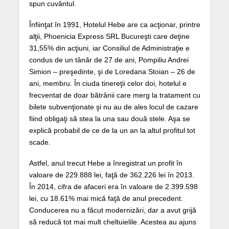
spun cuvântul.
Înfiinţat în 1991, Hotelul Hebe are ca acţionar, printre
alţii, Phoenicia Express SRL Bucureşti care deţine
31,55% din acţiuni, iar Consiliul de Administraţie e
condus de un tânăr de 27 de ani, Pompiliu Andrei
Simion – preşedinte, şi de Loredana Stoian – 26 de
ani, membru. În ciuda tinereţii celor doi, hotelul e
frecventat de doar bătrânii care merg la tratament cu
bilete subvenţionate şi nu au de ales locul de cazare
fiind obligaţi să stea la una sau două stele. Aşa se
explică probabil de ce de la un an la altul profitul tot
scade.
Astfel, anul trecut Hebe a înregistrat un profit în
valoare de 229.888 lei, faţă de 362.226 lei în 2013.
În 2014, cifra de afaceri era în valoare de 2.399.598
lei, cu 18.61% mai mică faţă de anul precedent.
Conducerea nu a făcut modernizări, dar a avut grijă
să reducă tot mai mult cheltuielile. Acestea au ajuns