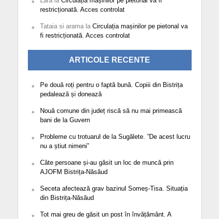
Lara
la
Circulația mașinilor pe pietonal va fi
restricționată. Acces controlat
Tataia si arama
la
Circulația mașinilor pe pietonal va
fi restricționată. Acces controlat
ARTICOLE RECENTE
Pe două roți pentru o faptă bună. Copiii din Bistrița
pedalează și donează
Nouă comune din județ riscă să nu mai primească
bani de la Guvern
Probleme cu trotuarul de la Sugălete. ”De acest lucru
nu a știut nimeni”
Câte persoane și-au găsit un loc de muncă prin
AJOFM Bistrița-Năsăud
Seceta afectează grav bazinul Someș-Tisa. Situația
din Bistrița-Năsăud
Tot mai greu de găsit un post în învățământ. A