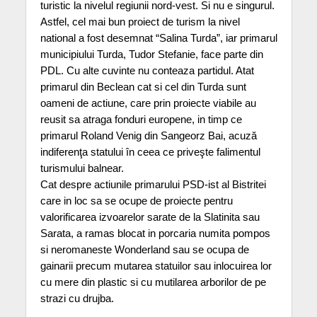
turistic la nivelul regiunii nord-vest. Si nu e singurul.
Astfel, cel mai bun proiect de turism la nivel
national a fost desemnat “Salina Turda”, iar primarul
municipiului Turda, Tudor Stefanie, face parte din
PDL. Cu alte cuvinte nu conteaza partidul. Atat
primarul din Beclean cat si cel din Turda sunt
oameni de actiune, care prin proiecte viabile au
reusit sa atraga fonduri europene, in timp ce
primarul Roland Venig din Sangeorz Bai, acuză
indiferenţa statului în ceea ce priveşte falimentul
turismului balnear.
Cat despre actiunile primarului PSD-ist al Bistritei
care in loc sa se ocupe de proiecte pentru
valorificarea izvoarelor sarate de la Slatinita sau
Sarata, a ramas blocat in porcaria numita pompos
si neromaneste Wonderland sau se ocupa de
gainarii precum mutarea statuilor sau inlocuirea lor
cu mere din plastic si cu mutilarea arborilor de pe
strazi cu drujba.