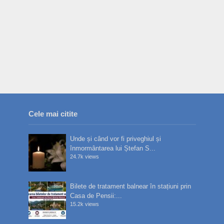
Cele mai citite
Unde și când vor fi priveghiul și
înmormântarea lui Ștefan S...
24.7k views
Bilete de tratament balnear în stațiuni prin
Casa de Pensii:...
15.2k views