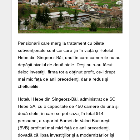
Pensionarii care merg la tratament cu bilete
subvenţionate sunt cei care ţin în viaţă şi Hotelul
Hebe din Sîngeorz-Băi, unul în care camerele nu au
depăşit nivelul de două stele. Deşi nu s-au făcut
deloc investiţii, firma tot a obţinut profit, ce-i drept
mai mic faţă de anii precedenţi, dar a redus şi
cheltuielile.
Hotelul Hebe din Sîngeorz-Băi, administrat de SC
Hebe SA, cu o capacitate de 450 camere de una şi
două stele, în care se pot caza, în total 914
persoane, a raportat Bursei de Valori Bucureşti
(BVB) profituri mai mici faţă de anii precedenţi,
dovadă că lipsa investiţiilor şi a modernizărilor îşi