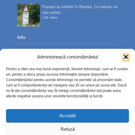
Panouri la intrările în Bistrița. Ce trebuie să
știe șoferii...
2.8k views
Info
Despre noi
Administrează consimțământul
Publicitate
Pentru a oferi cea mai bună experiență, folosim tehnologii, cum ar fi cookie-
Contact
uri, pentru a stoca și/sau accesa informațiile despre dispozitive.
Consimțământul pentru aceste tehnologii ne permite să procesăm date,
Politica de confidențialitate
cum ar fi comportamentul de navigare sau ID-uri unice pe acest site. Dacă
nu îți dai consimțământul sau îți retragi consimțământul dat poate avea
Politică cookie-uri (UE)
afecte negative asupra unor anumite funcționalități și funcții.
Acceptă
Refuză