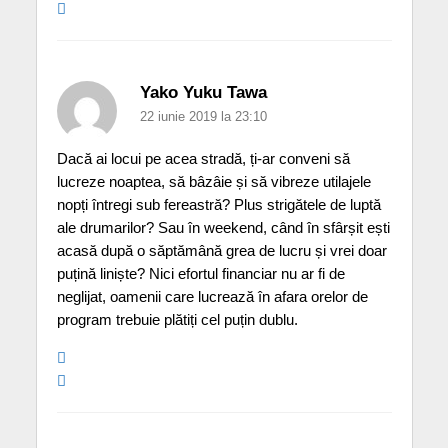
Yako Yuku Tawa
22 iunie 2019 la 23:10
Dacă ai locui pe acea stradă, ți-ar conveni să
lucreze noaptea, să bâzâie și să vibreze utilajele
nopți întregi sub fereastră? Plus strigătele de luptă
ale drumarilor? Sau în weekend, când în sfârșit ești
acasă după o săptămână grea de lucru și vrei doar
puțină liniște? Nici efortul financiar nu ar fi de
neglijat, oamenii care lucrează în afara orelor de
program trebuie plătiți cel puțin dublu.