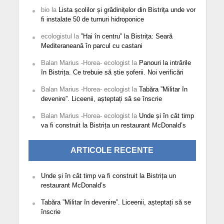
bio
la
Lista școlilor și grădinițelor din Bistrița unde vor
fi instalate 50 de turnuri hidroponice
ecologistul
la
”Hai în centru” la Bistrița: Seară
Mediteraneană în parcul cu castani
Balan Marius -Horea- ecologist
la
Panouri la intrările
în Bistrița. Ce trebuie să știe șoferii. Noi verificări
Balan Marius -Horea- ecologist
la
Tabăra ”Militar în
devenire”. Liceenii, așteptați să se înscrie
Balan Marius -Horea- ecologist
la
Unde și în cât timp
va fi construit la Bistrița un restaurant McDonald’s
ARTICOLE RECENTE
Unde și în cât timp va fi construit la Bistrița un
restaurant McDonald’s
Tabăra ”Militar în devenire”. Liceenii, așteptați să se
înscrie