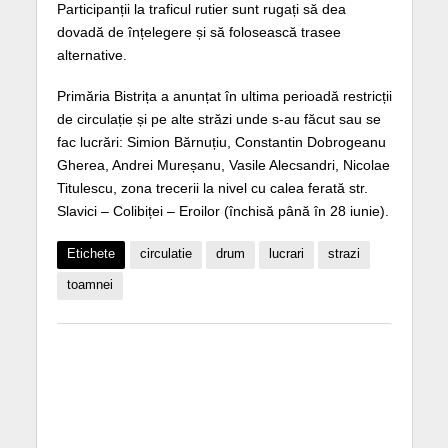
Participanții la traficul rutier sunt rugați să dea
dovadă de înțelegere și să folosească trasee
alternative.
Primăria Bistrița a anunțat în ultima perioadă restricții
de circulație și pe alte străzi unde s-au făcut sau se
fac lucrări: Simion Bărnuțiu, Constantin Dobrogeanu
Gherea, Andrei Mureșanu, Vasile Alecsandri, Nicolae
Titulescu, zona trecerii la nivel cu calea ferată str.
Slavici – Colibiței – Eroilor (închisă până în 28 iunie).
Etichete
circulatie
drum
lucrari
strazi
toamnei