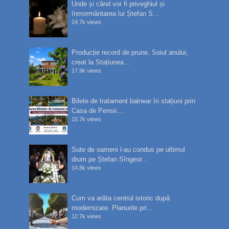
Unde și când vor fi priveghiul și
înmormântarea lui Ștefan S...
24.7k views
Producție record de prune. Soiul anului,
creat la Stațiunea...
17.9k views
Bilete de tratament balnear în stațiuni prin
Casa de Pensii:...
15.7k views
Sute de oameni l-au condus pe ultimul
drum pe Ștefan Sîngeor...
14.8k views
Cum va arăta centrul istoric după
modernizare. Planurile pri...
12.7k views