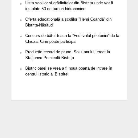
Lista școlilor și grădinițelor din Bistrița unde vor fi
instalate 50 de turnuri hidroponice
Oferta educațională a școlilor ”Henri Coandă” din
Bistrița-Năsăud
Concurs de bătut toaca la ”Festivalul prieteniei” de la
Chiuza. Cine poate participa
Producție record de prune. Soiul anului, creat la
Stațiunea Pomicolă Bistrița
Bistricioarei se vrea a fi noua poartă de intrare în
centrul istoric al Bistriței