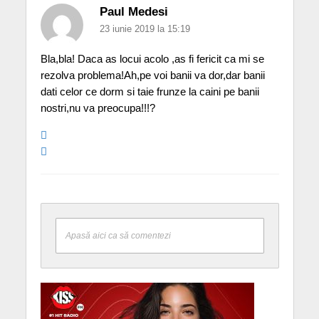
Paul Medesi
23 iunie 2019 la 15:19
Bla,bla! Daca as locui acolo ,as fi fericit ca mi se
rezolva problema!Ah,pe voi banii va dor,dar banii
dati celor ce dorm si taie frunze la caini pe banii
nostri,nu va preocupa!!!?
Apasă aici ca să comentezi