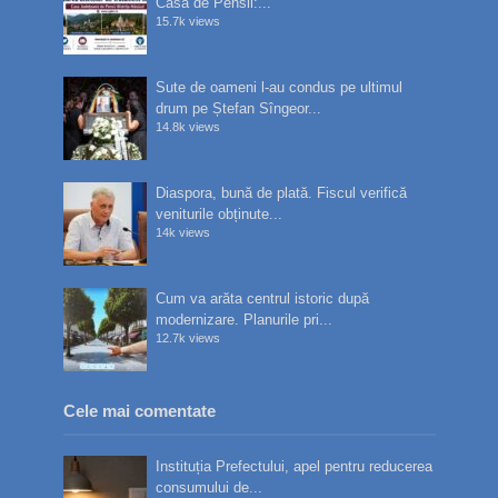
Casa de Pensii:...
15.7k views
Sute de oameni l-au condus pe ultimul
drum pe Ștefan Sîngeor...
14.8k views
Diaspora, bună de plată. Fiscul verifică
veniturile obținute...
14k views
Cum va arăta centrul istoric după
modernizare. Planurile pri...
12.7k views
Cele mai comentate
Instituția Prefectului, apel pentru reducerea
consumului de...