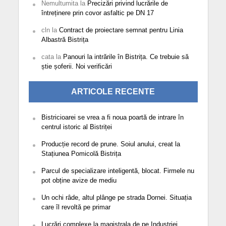
Nemultumita
la
Precizări privind lucrările de
întreținere prin covor asfaltic pe DN 17
cln
la
Contract de proiectare semnat pentru Linia
Albastră Bistrița
cata
la
Panouri la intrările în Bistrița. Ce trebuie să
știe șoferii. Noi verificări
ARTICOLE RECENTE
Bistricioarei se vrea a fi noua poartă de intrare în
centrul istoric al Bistriței
Producție record de prune. Soiul anului, creat la
Stațiunea Pomicolă Bistrița
Parcul de specializare inteligentă, blocat. Firmele nu
pot obține avize de mediu
Un ochi râde, altul plânge pe strada Dornei. Situația
care îl revoltă pe primar
Lucrări complexe la magistrala de pe Industriei.