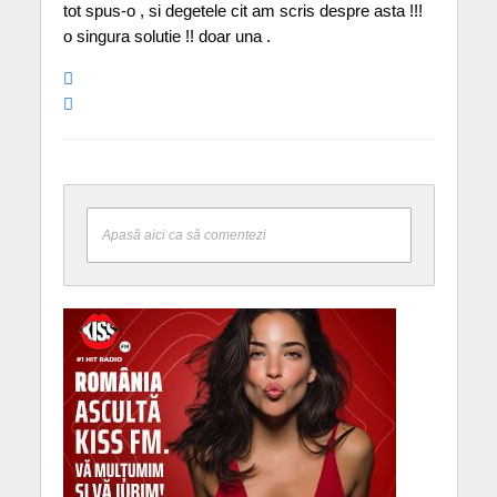
tot spus-o , si degetele cit am scris despre asta !!!
o singura solutie !! doar una .
Apasă aici ca să comentezi