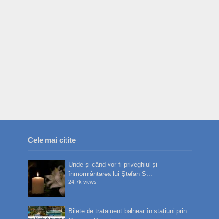
Cele mai citite
Unde și când vor fi priveghiul și
înmormântarea lui Ștefan S...
24.7k views
Bilete de tratament balnear în stațiuni prin