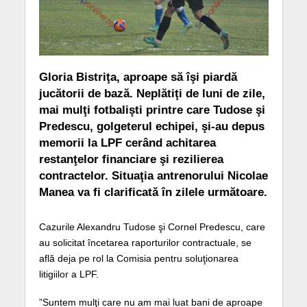
Gloria Bistriţa, aproape să îşi piardă
jucătorii de bază. Neplătiţi de luni de zile,
mai mulţi fotbalişti printre care Tudose şi
Predescu, golgeterul echipei, şi-au depus
memorii la LPF cerând achitarea
restanţelor financiare şi rezilierea
contractelor. Situaţia antrenorului Nicolae
Manea va fi clarificată în zilele următoare.
Cazurile Alexandru Tudose şi Cornel Predescu, care
au solicitat încetarea raporturilor contractuale, se
află deja pe rol la Comisia pentru soluţionarea
litigiilor a LPF.
”Suntem mulţi care nu am mai luat bani de aproape