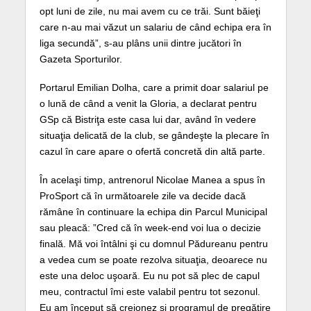
opt luni de zile, nu mai avem cu ce trăi. Sunt băieţi
care n-au mai văzut un salariu de când echipa era în
liga secundă”, s-au plâns unii dintre jucători în
Gazeta Sporturilor.
Portarul Emilian Dolha, care a primit doar salariul pe
o lună de când a venit la Gloria, a declarat pentru
GSp că Bistriţa este casa lui dar, având în vedere
situaţia delicată de la club, se gândeşte la plecare în
cazul în care apare o ofertă concretă din altă parte.
În acelaşi timp, antrenorul Nicolae Manea a spus în
ProSport că în următoarele zile va decide dacă
rămâne în continuare la echipa din Parcul Municipal
sau pleacă: ”Cred că în week-end voi lua o decizie
finală. Mă voi întâlni şi cu domnul Pădureanu pentru
a vedea cum se poate rezolva situaţia, deoarece nu
este una deloc uşoară. Eu nu pot să plec de capul
meu, contractul îmi este valabil pentru tot sezonul.
Eu am început să creionez şi programul de pregătire