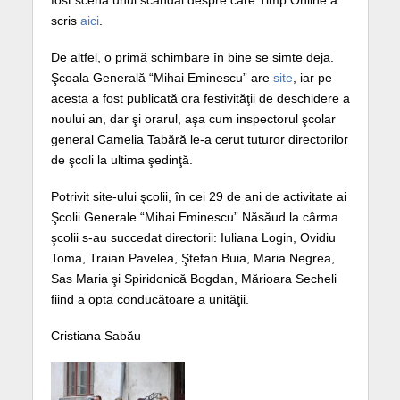
fost scena unui scandal despre care Timp Online a
scris
aici
.
De altfel, o primă schimbare în bine se simte deja.
Şcoala Generală “Mihai Eminescu” are
site
, iar pe
acesta a fost publicată ora festivităţii de deschidere a
noului an, dar şi orarul, aşa cum inspectorul şcolar
general Camelia Tabără le-a cerut tuturor directorilor
de şcoli la ultima şedinţă.
Potrivit site-ului şcolii, în cei 29 de ani de activitate ai
Şcolii Generale “Mihai Eminescu” Năsăud la cârma
şcolii s-au succedat directorii: Iuliana Login, Ovidiu
Toma, Traian Pavelea, Ştefan Buia, Maria Negrea,
Sas Maria şi Spiridonică Bogdan, Mărioara Secheli
fiind a opta conducătoare a unităţii.
Cristiana Sabău