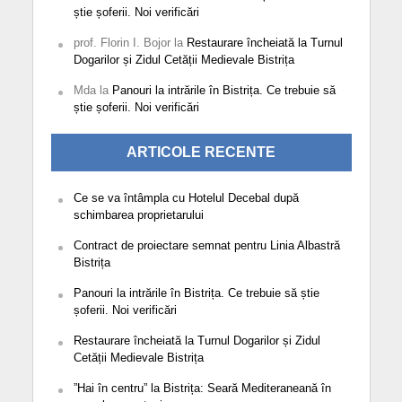
știe șoferii. Noi verificări
prof. Florin I. Bojor
la
Restaurare încheiată la Turnul
Dogarilor și Zidul Cetății Medievale Bistrița
Mda
la
Panouri la intrările în Bistrița. Ce trebuie să
știe șoferii. Noi verificări
ARTICOLE RECENTE
Ce se va întâmpla cu Hotelul Decebal după
schimbarea proprietarului
Contract de proiectare semnat pentru Linia Albastră
Bistrița
Panouri la intrările în Bistrița. Ce trebuie să știe
șoferii. Noi verificări
Restaurare încheiată la Turnul Dogarilor și Zidul
Cetății Medievale Bistrița
”Hai în centru” la Bistrița: Seară Mediteraneană în