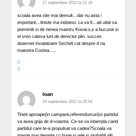
17 septembrie 2012 la 22:10
scoala avea site mai demult…dar nu asta i
important…liniste ma indoiesc ca va fi…ati uitat sa
pomeniti si de nenea maistru Kovacs,s a bucurat si
el vreo cateva luni de derector plin. succes
doamnei invatatoare Secheli cat despre d na
maestra Costea…..
Ioan
18 septembrie 2012 la 20:54
Tineti aproape(in campanii,referendumuri)si partidul
va avea grija de d-voastra .Ce se va intampla cand
partidul care te-a propulsat va cadea?Scoala va
merge mai departe,cu bune si rele,si probabil alti