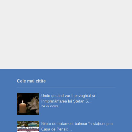
Cele mai citite
Unde și când vor fi priveghiul și
înmormântarea lui Ștefan S...
24.7k views
Bilete de tratament balnear în stațiuni prin
Casa de Pensii:...