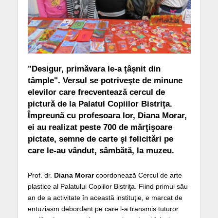
"Desigur, primăvara le-a ţâşnit din
tâmple". Versul se potriveşte de minune
elevilor care frecventează cercul de
pictură de la Palatul Copiilor Bistriţa.
Împreună cu profesoara lor, Diana Morar,
ei au realizat peste 700 de mărţişoare
pictate, semne de carte şi felicitări pe
care le-au vândut, sâmbătă, la muzeu.
Prof. dr.
Diana Morar
coordonează Cercul de arte
plastice al Palatului Copiilor Bistriţa. Fiind primul său
an de a activitate în această instituţie, e marcat de
entuziasm debordant pe care l-a transmis tuturor