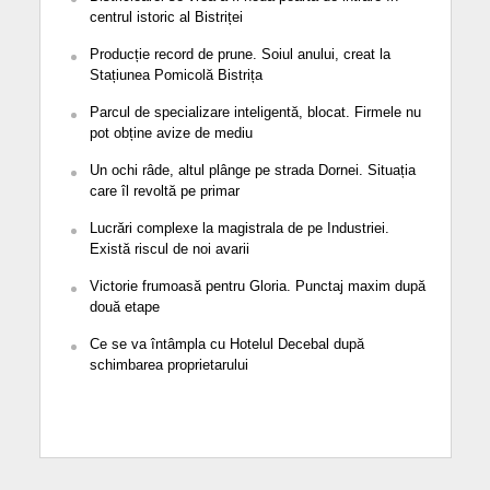
centrul istoric al Bistriței
Producție record de prune. Soiul anului, creat la
Stațiunea Pomicolă Bistrița
Parcul de specializare inteligentă, blocat. Firmele nu
pot obține avize de mediu
Un ochi râde, altul plânge pe strada Dornei. Situația
care îl revoltă pe primar
Lucrări complexe la magistrala de pe Industriei.
Există riscul de noi avarii
Victorie frumoasă pentru Gloria. Punctaj maxim după
două etape
Ce se va întâmpla cu Hotelul Decebal după
schimbarea proprietarului