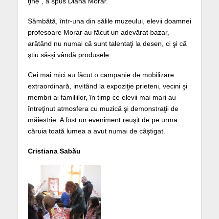
ţine”, a spus Diana Morar.
Sâmbătă, într-una din sălile muzeului, elevii doamnei
profesoare Morar au făcut un adevărat bazar,
arătând nu numai că sunt talentaţi la desen, ci şi că
ştiu să-şi vândă produsele.
Cei mai mici au făcut o campanie de mobilizare
extraordinară, invitând la expoziţie prieteni, vecini şi
membri ai familiilor, în timp ce elevii mai mari au
întreţinut atmosfera cu muzică şi demonstraţii de
măiestrie. A fost un eveniment reuşit de pe urma
căruia toată lumea a avut numai de câştigat.
Cristiana Sabău