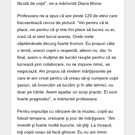
făcută de copii”, ne-a mărturisit Diana Morar.
Profesoara ne-a spus că are peste 120 de elevi care
frecventează cercul de pictură. “Vin pentru că le
place, vin pentru că şi mie îmi place să lucrez cu ei,
cred că ei simt lucrul acesta. Orele mele
săptămânale decurg foarte frumos. Eu propun câte
o temă, uneori copiii o respectă, alteori nu, dar, în
final, avem o mulţime de lucrări reuşite pentru că se
lucrează prin colaborare, nu se impune nimic, se
negociază. Am propus să vindem mărţişoarele pe
care le-am creat pentru că vreau să-şi cumpere copii
şasiuri, să încercăm să lucrăm şi în alte tehnici, nu
doar pe hârtie. Avem aşadar un scop practic. Ei sunt
foarte pragmatici”, a mărturisit profesoara.
Pentru expoziţia cu vânzare de la muzeu, copiii au
folosit tempera, creioane şi jnur de mărţişoare. “Am
investit şi foarte multă bucurie, să ştiţi. La început,
toţi copiii voiau să facă ghiocei. Eu nu am nimic