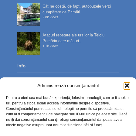
Cât ne costă, de fapt, autobuzele verzi
cumpărate de Primări...
2.8k views
Atacuri repetate ale urșilor la Telciu.
Primăria cere măsuri...
1.1k views
Info
Despre noi
Administrează consimțământul
Publicitate
Pentru a oferi cea mai bună experiență, folosim tehnologii, cum ar fi cookie-
Contact
uri, pentru a stoca și/sau accesa informațiile despre dispozitive.
Consimțământul pentru aceste tehnologii ne permite să procesăm date,
Politica de confidențialitate
cum ar fi comportamentul de navigare sau ID-uri unice pe acest site. Dacă
nu îți dai consimțământul sau îți retragi consimțământul dat poate avea
Politică cookie-uri (UE)
afecte negative asupra unor anumite funcționalități și funcții.