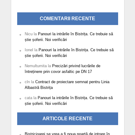
COMENTARII RECENTE
Nicu
la
Panouri la intrările în Bistrița. Ce trebuie să
știe șoferii. Noi verificări
Ionel
la
Panouri la intrările în Bistrița. Ce trebuie să
știe șoferii. Noi verificări
Nemultumita
la
Precizări privind lucrările de
întreținere prin covor asfaltic pe DN 17
cln
la
Contract de proiectare semnat pentru Linia
Albastră Bistrița
cata
la
Panouri la intrările în Bistrița. Ce trebuie să
știe șoferii. Noi verificări
ARTICOLE RECENTE
Bistricioarei se vrea a fi noua poartă de intrare în