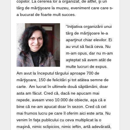
copiilor. La cererea lor a organizat, de altfel, şi un
târg de mărţişoare la muzeu, eveniment care care s-
a bucurat de foarte mult succes.
“Iniţiativa organizării unui
târg de mărţişoare le-a
aparţinut chiar elevilor. Ei
au vrut să facă ceva. Nu
m-am opus, dar nu m-am
aşteptat să avem atât de
multe lucruri de expus.
Am avut la începutul târgului aproape 700 de
mărţişoare, 150 de felicitări şi tot atâtea semne de
carte. Am lucrat în ultimele două săptămâni, doar
asta am făcut. Cred că, dacă ne apucam mai
repede, aveam vreo 10.000 de obiecte, aşa că e
bine că ne-am apucat doar în sezon. Cred că cel
mai frumos lucru pe care îl oferim aici este arta. Nu
venim în faţa publicului cu ceva multiplicat la o
maşină, nimic sclipicios, nimic ieftin, artă adevărată,