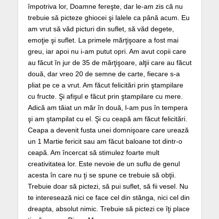
împotriva lor, Doamne fereşte, dar le-am zis că nu
trebuie să picteze ghiocei şi lalele ca până acum. Eu
am vrut să văd picturi din suflet, să văd degete,
emoţie şi suflet. La primele mărţişoare a fost mai
greu, iar apoi nu i-am putut opri. Am avut copii care
au făcut în jur de 35 de mărţişoare, alţii care au făcut
două, dar vreo 20 de semne de carte, fiecare s-a
pliat pe ce a vrut. Am făcut felicitări prin ştampilare
cu fructe. Şi afişul e făcut prin ştampilare cu mere.
Adică am tăiat un măr în două, l-am pus în tempera
şi am ştampilat cu el. Şi cu ceapă am făcut felicitări.
Ceapa a devenit fusta unei domnişoare care urează
un 1 Martie fericit sau am făcut baloane tot dintr-o
ceapă. Am încercat să stimulez foarte mult
creativitatea lor. Este nevoie de un suflu de genul
acesta în care nu ţi se spune ce trebuie să obţii.
Trebuie doar să pictezi, să pui suflet, să fii vesel. Nu
te interesează nici ce face cel din stânga, nici cel din
dreapta, absolut nimic. Trebuie să pictezi ce îţi place