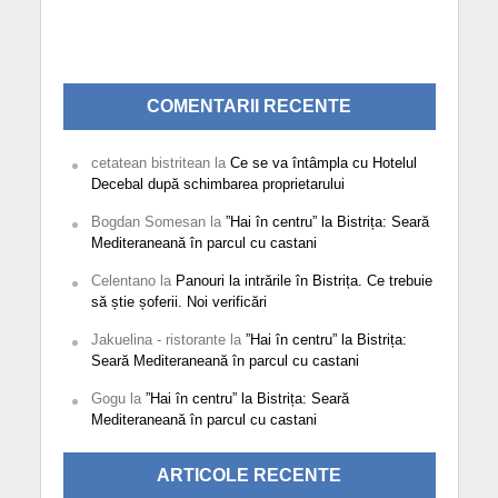
COMENTARII RECENTE
cetatean bistritean
la
Ce se va întâmpla cu Hotelul
Decebal după schimbarea proprietarului
Bogdan Somesan
la
”Hai în centru” la Bistrița: Seară
Mediteraneană în parcul cu castani
Celentano
la
Panouri la intrările în Bistrița. Ce trebuie
să știe șoferii. Noi verificări
Jakuelina - ristorante
la
”Hai în centru” la Bistrița:
Seară Mediteraneană în parcul cu castani
Gogu
la
”Hai în centru” la Bistrița: Seară
Mediteraneană în parcul cu castani
ARTICOLE RECENTE