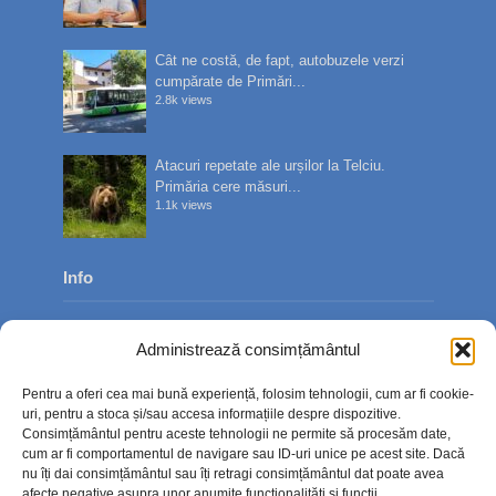
Cât ne costă, de fapt, autobuzele verzi
cumpărate de Primări...
2.8k views
Atacuri repetate ale urșilor la Telciu.
Primăria cere măsuri...
1.1k views
Info
Despre noi
Administrează consimțământul
Publicitate
Pentru a oferi cea mai bună experiență, folosim tehnologii, cum ar fi cookie-
Contact
uri, pentru a stoca și/sau accesa informațiile despre dispozitive.
Consimțământul pentru aceste tehnologii ne permite să procesăm date,
Politica de confidențialitate
cum ar fi comportamentul de navigare sau ID-uri unice pe acest site. Dacă
nu îți dai consimțământul sau îți retragi consimțământul dat poate avea
Politică cookie-uri (UE)
afecte negative asupra unor anumite funcționalități și funcții.