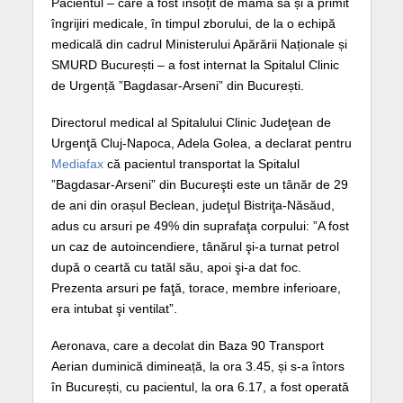
Pacientul – care a fost însoțit de mama sa și a primit
îngrijiri medicale, în timpul zborului, de la o echipă
medicală din cadrul Ministerului Apărării Naționale și
SMURD București – a fost internat la Spitalul Clinic
de Urgență ”Bagdasar-Arseni” din București.
Directorul medical al Spitalului Clinic Judeţean de
Urgenţă Cluj-Napoca, Adela Golea, a declarat pentru
Mediafax
că pacientul transportat la Spitalul
”Bagdasar-Arseni” din Bucureşti este un tânăr de 29
de ani din orașul Beclean, judeţul Bistriţa-Năsăud,
adus cu arsuri pe 49% din suprafaţa corpului: ”A fost
un caz de autoincendiere, tânărul şi-a turnat petrol
după o ceartă cu tatăl său, apoi şi-a dat foc.
Prezenta arsuri pe faţă, torace, membre inferioare,
era intubat şi ventilat”.
Aeronava, care a decolat din Baza 90 Transport
Aerian duminică dimineață, la ora 3.45, și s-a întors
în București, cu pacientul, la ora 6.17, a fost operată