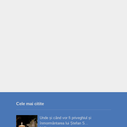
Cele mai citite
Unde și când vor fi priveghiul și
înmormântarea lui Ștefan S...