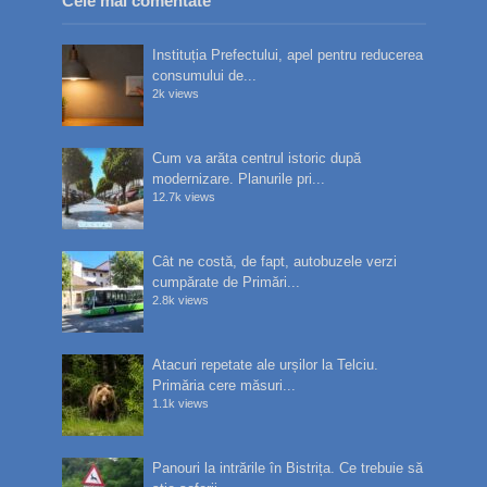
Cele mai comentate
Instituția Prefectului, apel pentru reducerea
consumului de...
2k views
Cum va arăta centrul istoric după
modernizare. Planurile pri...
12.7k views
Cât ne costă, de fapt, autobuzele verzi
cumpărate de Primări...
2.8k views
Atacuri repetate ale urșilor la Telciu.
Primăria cere măsuri...
1.1k views
Panouri la intrările în Bistrița. Ce trebuie să