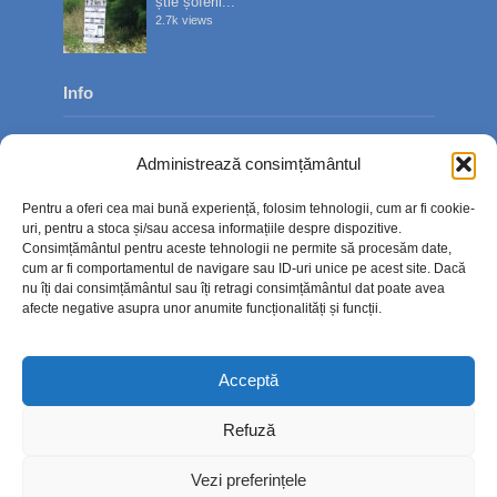
știe șoferii...
2.7k views
Info
Despre noi
Administrează consimțământul
Publicitate
Pentru a oferi cea mai bună experiență, folosim tehnologii, cum ar fi cookie-
Contact
uri, pentru a stoca și/sau accesa informațiile despre dispozitive.
Consimțământul pentru aceste tehnologii ne permite să procesăm date,
Politica de confidențialitate
cum ar fi comportamentul de navigare sau ID-uri unice pe acest site. Dacă
nu îți dai consimțământul sau îți retragi consimțământul dat poate avea
Politică cookie-uri (UE)
afecte negative asupra unor anumite funcționalități și funcții.
Acceptă
Refuză
Vezi preferințele