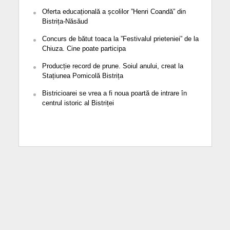
Oferta educațională a școlilor ”Henri Coandă” din
Bistrița-Năsăud
Concurs de bătut toaca la ”Festivalul prieteniei” de la
Chiuza. Cine poate participa
Producție record de prune. Soiul anului, creat la
Stațiunea Pomicolă Bistrița
Bistricioarei se vrea a fi noua poartă de intrare în
centrul istoric al Bistriței