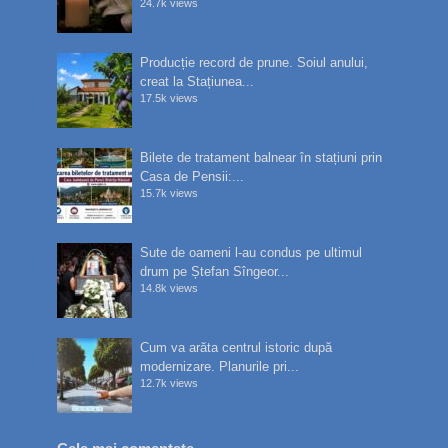
24.7k views
Producție record de prune. Soiul anului,
creat la Stațiunea...
17.5k views
Bilete de tratament balnear în stațiuni prin
Casa de Pensii:...
15.7k views
Sute de oameni l-au condus pe ultimul
drum pe Ștefan Sîngeor...
14.8k views
Cum va arăta centrul istoric după
modernizare. Planurile pri...
12.7k views