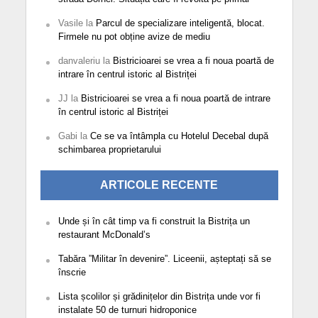
Vasile
la
Parcul de specializare inteligentă, blocat.
Firmele nu pot obține avize de mediu
danvaleriu
la
Bistricioarei se vrea a fi noua poartă de
intrare în centrul istoric al Bistriței
JJ
la
Bistricioarei se vrea a fi noua poartă de intrare
în centrul istoric al Bistriței
Gabi
la
Ce se va întâmpla cu Hotelul Decebal după
schimbarea proprietarului
ARTICOLE RECENTE
Unde și în cât timp va fi construit la Bistrița un
restaurant McDonald’s
Tabăra ”Militar în devenire”. Liceenii, așteptați să se
înscrie
Lista școlilor și grădinițelor din Bistrița unde vor fi
instalate 50 de turnuri hidroponice