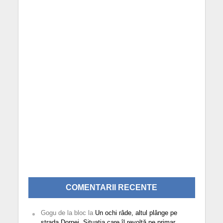
COMENTARII RECENTE
Gogu de la bloc
la
Un ochi râde, altul plânge pe
strada Dornei. Situația care îl revoltă pe primar