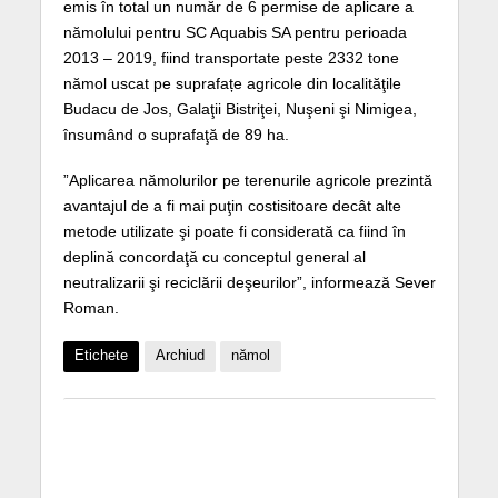
emis în total un număr de 6 permise de aplicare a
nămolului pentru SC Aquabis SA pentru perioada
2013 – 2019, fiind transportate peste 2332 tone
nămol uscat pe suprafațe agricole din localităţile
Budacu de Jos, Galaţii Bistriţei, Nuşeni şi Nimigea,
însumând o suprafaţă de 89 ha.
”Aplicarea nămolurilor pe terenurile agricole prezintă
avantajul de a fi mai puţin costisitoare decât alte
metode utilizate şi poate fi considerată ca fiind în
deplină concordaţă cu conceptul general al
neutralizarii şi reciclării deşeurilor”, informează Sever
Roman.
Etichete
Archiud
nămol