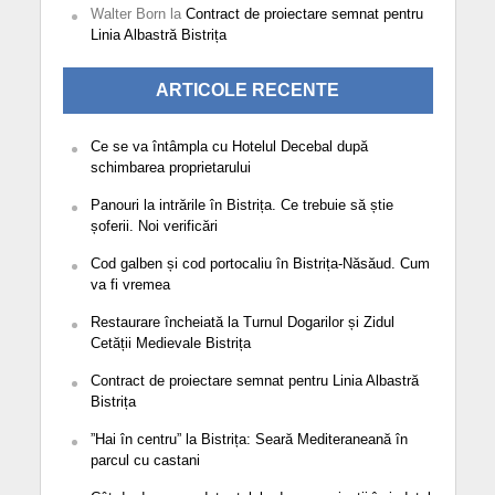
Walter Born
la
Contract de proiectare semnat pentru
Linia Albastră Bistrița
ARTICOLE RECENTE
Ce se va întâmpla cu Hotelul Decebal după
schimbarea proprietarului
Panouri la intrările în Bistrița. Ce trebuie să știe
șoferii. Noi verificări
Cod galben și cod portocaliu în Bistrița-Năsăud. Cum
va fi vremea
Restaurare încheiată la Turnul Dogarilor și Zidul
Cetății Medievale Bistrița
Contract de proiectare semnat pentru Linia Albastră
Bistrița
”Hai în centru” la Bistrița: Seară Mediteraneană în
parcul cu castani