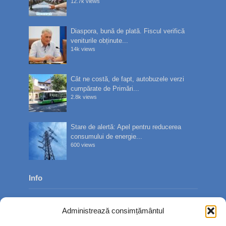
12.7k views
Diaspora, bună de plată. Fiscul verifică
veniturile obținute...
14k views
Cât ne costă, de fapt, autobuzele verzi
cumpărate de Primări...
2.8k views
Stare de alertă: Apel pentru reducerea
consumului de energie...
600 views
Info
Despre noi
Administrează consimțământul
Publicitate