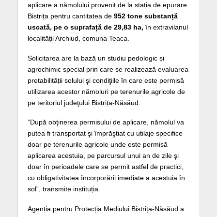
aplicare a nămolului provenit de la stația de epurare
Bistrița pentru cantitatea de
952 tone substanță
uscată, pe o suprafață de 29,83 ha,
în extravilanul
localității Archiud, comuna Teaca.
Solicitarea are la bază un studiu pedologic și
agrochimic special prin care se realizează evaluarea
pretabilității solului şi condiţiile în care este permisă
utilizarea acestor nămoluri pe terenurile agricole de
pe teritoriul judeţului Bistrița-Năsăud.
”După obţinerea permisului de aplicare, nămolul va
putea fi transportat şi împrăştiat cu utilaje specifice
doar pe terenurile agricole unde este permisă
aplicarea acestuia, pe parcursul unui an de zile şi
doar în perioadele care se permit astfel de practici,
cu obligativitatea încorporării imediate a acestuia în
sol”, transmite instituția.
Agenția pentru Protecția Mediului Bistrița-Năsăud a