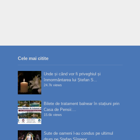
Cele mai citite
Unde și când vor fi priveghiul și
înmormântarea lui Ștefan S...
24.7k views
Bilete de tratament balnear în stațiuni prin
Casa de Pensii:...
15.6k views
Sute de oameni l-au condus pe ultimul
drum pe Ștefan Sîngeor...