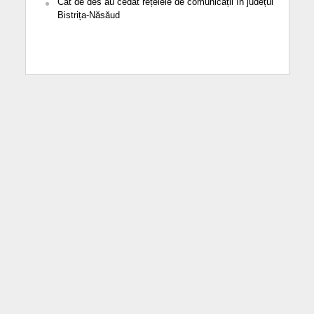
Cât de des au cedat rețelele de comunicații în județul
Bistrița-Năsăud