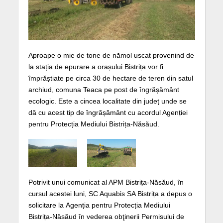
Aproape o mie de tone de nămol uscat provenind de
la stația de epurare a orașului Bistrița vor fi
împrăștiate pe circa 30 de hectare de teren din satul
archiud, comuna Teaca pe post de îngrășământ
ecologic. Este a cincea localitate din județ unde se
dă cu acest tip de îngrășământ cu acordul Agenției
pentru Protecția Mediului Bistrița-Năsăud.
Potrivit unui comunicat al APM Bistrița-Năsăud, în
cursul acestei luni, SC Aquabis SA Bistrița a depus o
solicitare la Agenția pentru Protecția Mediului
Bistrița-Năsăud în vederea obţinerii Permisului de