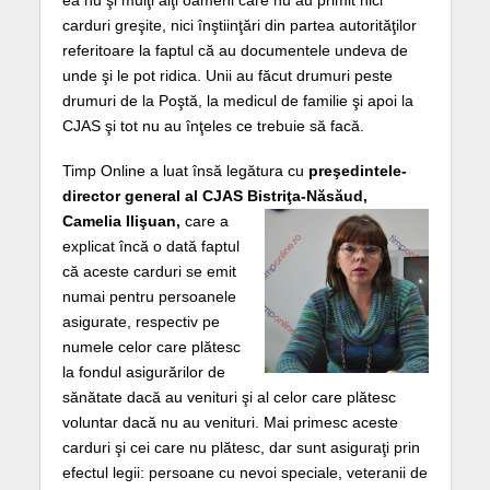
ea nu şi mulţi alţi oameni care nu au primit nici
carduri greşite, nici înştiinţări din partea autorităţilor
referitoare la faptul că au documentele undeva de
unde şi le pot ridica. Unii au făcut drumuri peste
drumuri de la Poştă, la medicul de familie şi apoi la
CJAS şi tot nu au înţeles ce trebuie să facă.
Timp Online a luat însă legătura cu
preşedintele-
director general al CJAS Bistriţa-Năsăud,
Camelia Ilişuan,
care a
explicat încă o dată faptul
că aceste carduri se emit
numai pentru persoanele
asigurate, respectiv pe
numele celor care plătesc
la fondul asigurărilor de
sănătate dacă au venituri şi al celor care plătesc
voluntar dacă nu au venituri. Mai primesc aceste
carduri şi cei care nu plătesc, dar sunt asiguraţi prin
efectul legii: persoane cu nevoi speciale, veteranii de