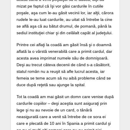
mizat pe faptul că îşi vor găsi cardurile în cutiile
poşale, aşa cum le-au găsit vecinii lor, iar alţii, cărora
rudele le-au luat cardurile, au uitat să întrebe la cine
se află aşa că au bătut drumul, de pomană, până la
sediul instituţiei chiar şi din celălalt capăt al judeţului.
Printre cei aflaţi la coadă am găsit însă şi o doamnă
aflată la o vârstă venerabilă care a primit cardul, dar
acesta avea imprimat numele său de domnişoară.
Deşi au trecut câteva decenii de când s-a căsătorit,
statul român nu a reuşit să afle lucrul acesta, iar
femeia se teme acum să nu aibă probleme când se
duce după reţetă sau ajunge la spital.
Tot la coadă am mai găsit un domn care venise după
cardurile copiilor – deşi aceştia sunt asiguraţi prin
lege şi nu au nevoie de un card, o tânără
neasigurată care a venit să întrebe de ce sora ei
care e plecată de 10 ani în Spania a primit cardul şi