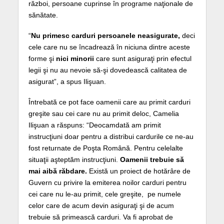
război, persoane cuprinse în programe naţionale de
sănătate.
“
Nu primesc carduri persoanele neasigurate,
deci
cele care nu se încadrează în niciuna dintre aceste
forme şi
nici minorii
care sunt asiguraţi prin efectul
legii şi nu au nevoie să-şi dovedească calitatea de
asigurat”, a spus Ilişuan.
Întrebată ce pot face oamenii care au primit carduri
greşite sau cei care nu au primit deloc, Camelia
Ilişuan a răspuns: “Deocamdată am primit
instrucţiuni doar pentru a distribui cardurile ce ne-au
fost returnate de Poşta Română. Pentru celelalte
situaţii aşteptăm instrucţiuni.
Oamenii trebuie să
mai aibă răbdare.
Există un proiect de hotărâre de
Guvern cu privire la emiterea noilor carduri pentru
cei care nu le-au primit, cele greşite, pe numele
celor care de acum devin asiguraţi şi de acum
trebuie să primească carduri. Va fi aprobat de