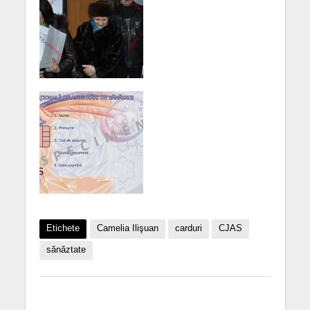
Etichete
Camelia Ilişuan
carduri
CJAS
sănăztate