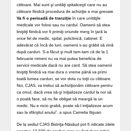
cititoare. Mai sunt şi unităţi spitaliceşti care nu au
cititoare fiindcă procedura de achiziţie e mai greoaie.
Va fi o perioadă de tranziţie
în care unităţile
medicale vor folosi sau nu cardul. Oamenii să stea
liniştiţi fiindcă vor fi primiţi oriunde merg în ţară la
orice fel de medic, spital, policlinică, cabinet. E
adevărat că încă de luni, oamenii s-au grăbit să vină
după carduri. S-a făcut şi mult tam-tam că de la 1
februarie nimeni nu va mai putea beneficia de
servicii medicale dacă nu are card. Să stea oamenii
liniştiţi fiindcă va mai dura o vreme până va primi
toată lumea carduri, se vor dota cu toţii cu cititoare.
Noi, CJAS, va trebui să achiziţionăm cititoare pentru
ca omul, dacă vrea să-şi iniţializeze cardul la noi să
o poată face, să nu fie obligat să meargă la un
medic. Nu e nicio grabă, poate să-l iniţializeze acum
sau la sfârşitul anului”, a spus Camelia Ilişuan.
De la sediul CJAS Bistriţa-Năsăud pot fi ridicate zilele
acestea 13.600 de carduri care au fost duse iniţial