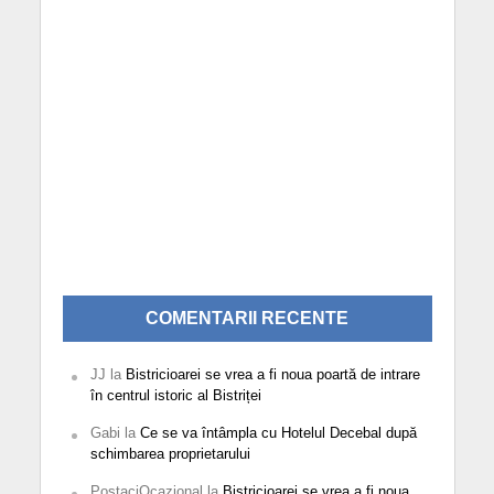
COMENTARII RECENTE
JJ
la
Bistricioarei se vrea a fi noua poartă de intrare
în centrul istoric al Bistriței
Gabi
la
Ce se va întâmpla cu Hotelul Decebal după
schimbarea proprietarului
PostaciOcazional
la
Bistricioarei se vrea a fi noua