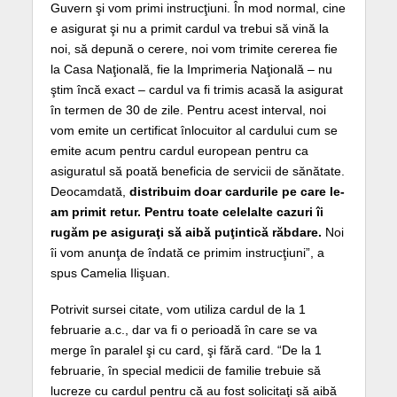
Guvern şi vom primi instrucţiuni. În mod normal, cine
e asigurat şi nu a primit cardul va trebui să vină la
noi, să depună o cerere, noi vom trimite cererea fie
la Casa Naţională, fie la Imprimeria Naţională – nu
ştim încă exact – cardul va fi trimis acasă la asigurat
în termen de 30 de zile. Pentru acest interval, noi
vom emite un certificat înlocuitor al cardului cum se
emite acum pentru cardul european pentru ca
asiguratul să poată beneficia de servicii de sănătate.
Deocamdată,
distribuim doar cardurile pe care le-
am primit retur. Pentru toate celelalte cazuri îi
rugăm pe asiguraţi să aibă puţintică răbdare.
Noi
îi vom anunţa de îndată ce primim instrucţiuni”, a
spus Camelia Ilişuan.
Potrivit sursei citate, vom utiliza cardul de la 1
februarie a.c., dar va fi o perioadă în care se va
merge în paralel şi cu card, şi fără card. “De la 1
februarie, în special medicii de familie trebuie să
lucreze cu cardul pentru că au fost solicitaţi să aibă