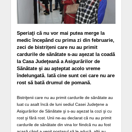
Speriaţi că nu vor mai putea merge la
medic începând cu prima zi din februarie,
zeci de bistriţeni care nu au primit
cardurile de sănătate s-au aşezat la coadă
la Casa Judeţeană a Asigurărilor de
Sănătate şi au aşteptat acolo vreme
îndelungată. Iată cine sunt cei care nu are
rost să bată drumul de pomană.
Bistriţenii care nu au primit cardurile de sănătate au
luat cu asalt încă de luni sediul Casei Judeţene a
Asigurărilor de Sănătate şi s-au aşezat la cozi şi cu
rost şi fără rost. Unii ne-au declarat că nu au primit
cardurile de sănătate din vina lor fiindcă nu au fost
acasă când a venit poştaşul să le aducă, alţii au