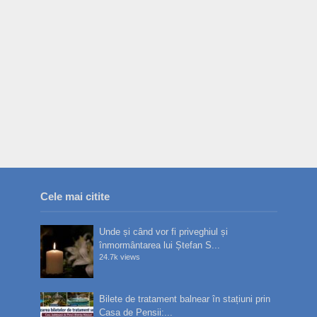
Cele mai citite
Unde și când vor fi priveghiul și
înmormântarea lui Ștefan S...
24.7k views
Bilete de tratament balnear în stațiuni prin
Casa de Pensii:...