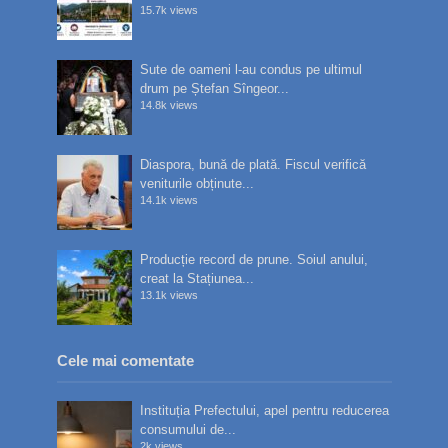
15.7k views
Sute de oameni l-au condus pe ultimul
drum pe Ștefan Sîngeor...
14.8k views
Diaspora, bună de plată. Fiscul verifică
veniturile obținute...
14.1k views
Producție record de prune. Soiul anului,
creat la Stațiunea...
13.1k views
Cele mai comentate
Instituția Prefectului, apel pentru reducerea
consumului de...
2k views