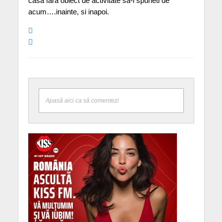
casa fara obiect de activitate sa-i spuneti de
acum….inainte, si inapoi.
Apasă aici ca să comentezi