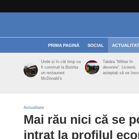
PRIMA PAGINĂ
SOCIAL
ACTUALITA
Unde și în cât timp va
Tabăra ”Militar în
fi construit la Bistrița
devenire”. Liceenii,
un restaurant
așteptați să se însc
McDonald’s
Actualitate
Mai rău nici că se p
intrat la profilul e