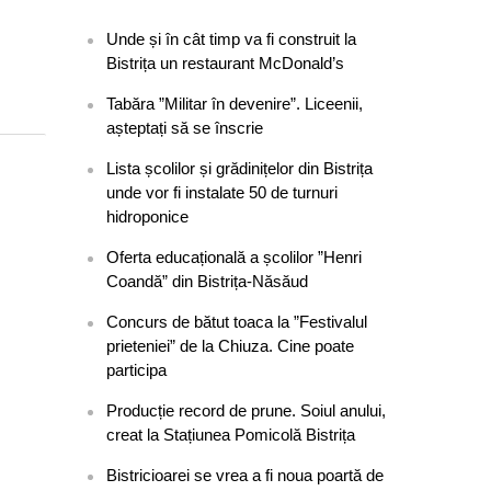
Unde și în cât timp va fi construit la
Bistrița un restaurant McDonald’s
Tabăra ”Militar în devenire”. Liceenii,
așteptați să se înscrie
Lista școlilor și grădinițelor din Bistrița
unde vor fi instalate 50 de turnuri
hidroponice
Oferta educațională a școlilor ”Henri
Coandă” din Bistrița-Năsăud
Concurs de bătut toaca la ”Festivalul
prieteniei” de la Chiuza. Cine poate
participa
Producție record de prune. Soiul anului,
creat la Stațiunea Pomicolă Bistrița
Bistricioarei se vrea a fi noua poartă de