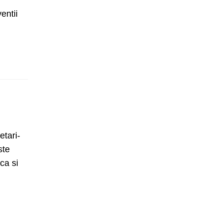
entii
etari-
ste
ca si