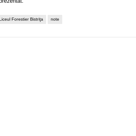
prezentat.
Liceul Forestier Bistriţa
note