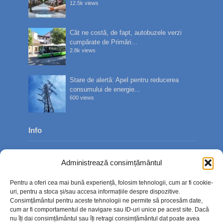
12.5k views
Cât ne costă, de fapt, autobuzele verzi
cumpărate de Primări...
2.8k views
Stare de alertă: Apel pentru reducerea
consumului de energie...
600 views
Info
Despre noi
Administrează consimțământul
Publicitate
Pentru a oferi cea mai bună experiență, folosim tehnologii, cum ar fi cookie-
Contact
uri, pentru a stoca și/sau accesa informațiile despre dispozitive.
Consimțământul pentru aceste tehnologii ne permite să procesăm date,
Politica de confidențialitate
cum ar fi comportamentul de navigare sau ID-uri unice pe acest site. Dacă
nu îți dai consimțământul sau îți retragi consimțământul dat poate avea
Politică cookie-uri (UE)