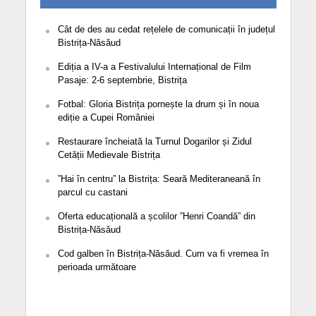
Cât de des au cedat rețelele de comunicații în județul
Bistrița-Năsăud
Ediția a IV-a a Festivalului Internațional de Film
Pasaje: 2-6 septembrie, Bistrița
Fotbal: Gloria Bistrița pornește la drum și în noua
ediție a Cupei României
Restaurare încheiată la Turnul Dogarilor și Zidul
Cetății Medievale Bistrița
”Hai în centru” la Bistrița: Seară Mediteraneană în
parcul cu castani
Oferta educațională a școlilor ”Henri Coandă” din
Bistrița-Năsăud
Cod galben în Bistrița-Năsăud. Cum va fi vremea în
perioada următoare