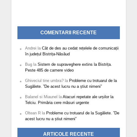
COMENTARII RECENTE
Andrei
la
Cât de des au cedat rețelele de comunicații
în județul Bistrița-Năsăud
Bug
la
Sistem de supraveghere extins la Bistrița.
Peste 485 de camere video
Ghiveciul tine umbra?
la
Probleme cu trotuarul de la
Sugălete. ”De acest lucru nu a știut nimeni”
Balanel si Miaunel
la
Atacuri repetate ale urșilor la
Telciu. Primăria cere măsuri urgente
Oltean R
la
Probleme cu trotuarul de la Sugălete. ”De
acest lucru nu a știut nimeni”
ARTICOLE RECENTE