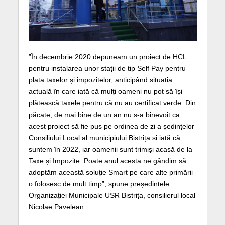
”În decembrie 2020 depuneam un proiect de HCL
pentru instalarea unor stații de tip Self Pay pentru
plata taxelor și impozitelor, anticipând situația
actuală în care iată că mulți oameni nu pot să își
plătească taxele pentru că nu au certificat verde. Din
păcate, de mai bine de un an nu s-a binevoit ca
acest proiect să fie pus pe ordinea de zi a ședințelor
Consiliului Local al municipiului Bistrița și iată că
suntem în 2022, iar oamenii sunt trimiși acasă de la
Taxe și Impozite. Poate anul acesta ne gândim să
adoptăm această soluție Smart pe care alte primării
o folosesc de mult timp”, spune președintele
Organizației Municipale USR Bistrița, consilierul local
Nicolae Pavelean.