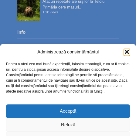
Atacuri repetate ale urșilor la Telciu.
Primăria cere măsuri...
1.1k views
Info
Despre noi
Administrează consimțământul
Publicitate
Pentru a oferi cea mai bună experiență, folosim tehnologii, cum ar fi cookie-
Contact
uri, pentru a stoca și/sau accesa informațiile despre dispozitive.
Consimțământul pentru aceste tehnologii ne permite să procesăm date,
Politica de confidențialitate
cum ar fi comportamentul de navigare sau ID-uri unice pe acest site. Dacă
nu îți dai consimțământul sau îți retragi consimțământul dat poate avea
Politică cookie-uri (UE)
afecte negative asupra unor anumite funcționalități și funcții.
Acceptă
Refuză