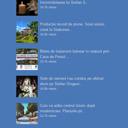
înmormântarea lui Ștefan S...
24.7k views
Producție record de prune. Soiul anului,
creat la Stațiunea...
18.6k views
Bilete de tratament balnear în stațiuni prin
Casa de Pensii:...
15.7k views
Sute de oameni l-au condus pe ultimul
drum pe Ștefan Sîngeor...
14.8k views
Cum va arăta centrul istoric după
modernizare. Planurile pri...
12.7k views