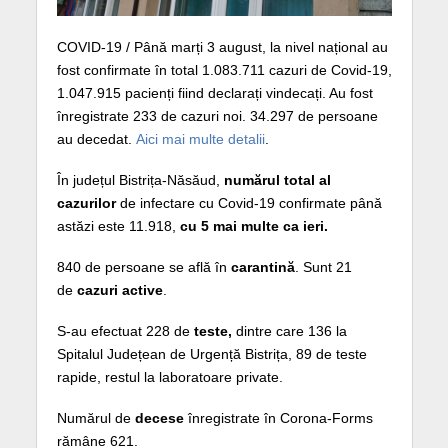
COVID-19 / Până marți 3 august, la nivel național au
fost confirmate în total 1.083.711 cazuri de Covid-19,
1.047.915 pacienți fiind declarați vindecați. Au fost
înregistrate 233 de cazuri noi. 34.297 de persoane
au decedat.
Aici mai multe detalii
.
În județul Bistrița-Năsăud,
numărul total al
cazurilor
de infectare cu Covid-19 confirmate până
astăzi este 11.918,
cu 5 mai multe ca ieri.
840 de persoane se află în
carantină
. Sunt 21
de
cazuri active
.
S-au efectuat 228 de
teste,
dintre care 136 la
Spitalul Județean de Urgență Bistrița, 89 de teste
rapide, restul la laboratoare private.
Numărul de
decese
înregistrate în Corona-Forms
rămâne 621.