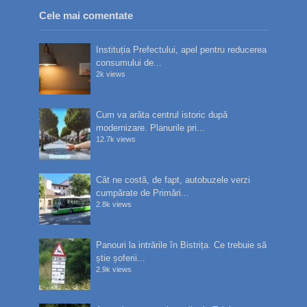
Cele mai comentate
Instituția Prefectului, apel pentru reducerea
consumului de...
2k views
Cum va arăta centrul istoric după
modernizare. Planurile pri...
12.7k views
Cât ne costă, de fapt, autobuzele verzi
cumpărate de Primări...
2.8k views
Panouri la intrările în Bistrița. Ce trebuie să
știe șoferii...
2.9k views