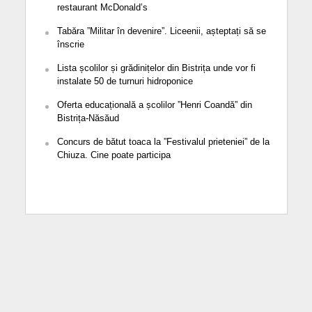
restaurant McDonald’s
Tabăra ”Militar în devenire”. Liceenii, așteptați să se
înscrie
Lista școlilor și grădinițelor din Bistrița unde vor fi
instalate 50 de turnuri hidroponice
Oferta educațională a școlilor ”Henri Coandă” din
Bistrița-Năsăud
Concurs de bătut toaca la ”Festivalul prieteniei” de la
Chiuza. Cine poate participa