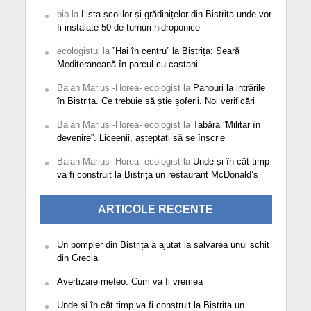
bio
la
Lista școlilor și grădinițelor din Bistrița unde vor
fi instalate 50 de turnuri hidroponice
ecologistul
la
”Hai în centru” la Bistrița: Seară
Mediteraneană în parcul cu castani
Balan Marius -Horea- ecologist
la
Panouri la intrările
în Bistrița. Ce trebuie să știe șoferii. Noi verificări
Balan Marius -Horea- ecologist
la
Tabăra ”Militar în
devenire”. Liceenii, așteptați să se înscrie
Balan Marius -Horea- ecologist
la
Unde și în cât timp
va fi construit la Bistrița un restaurant McDonald’s
ARTICOLE RECENTE
Un pompier din Bistrița a ajutat la salvarea unui schit
din Grecia
Avertizare meteo. Cum va fi vremea
Unde și în cât timp va fi construit la Bistrița un