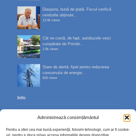
Diaspora, bună de plată. Fiscul verifică
veniturile obținute...
13.9k views
Cât ne costă, de fapt, autobuzele verzi
cumpărate de Primări...
2.8k views
Stare de alertă: Apel pentru reducerea
consumului de energie...
600 views
Info
Despre noi
Administrează consimțământul
Publicitate
Pentru a oferi cea mai bună experiență, folosim tehnologii, cum ar fi cookie-
Contact
uri, pentru a stoca și/sau accesa informațiile despre dispozitive.