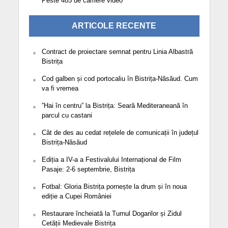
Peste 485 de camere video
ARTICOLE RECENTE
Contract de proiectare semnat pentru Linia Albastră
Bistrița
Cod galben și cod portocaliu în Bistrița-Năsăud. Cum
va fi vremea
”Hai în centru” la Bistrița: Seară Mediteraneană în
parcul cu castani
Cât de des au cedat rețelele de comunicații în județul
Bistrița-Năsăud
Ediția a IV-a a Festivalului Internațional de Film
Pasaje: 2-6 septembrie, Bistrița
Fotbal: Gloria Bistrița pornește la drum și în noua
ediție a Cupei României
Restaurare încheiată la Turnul Dogarilor și Zidul
Cetății Medievale Bistrița