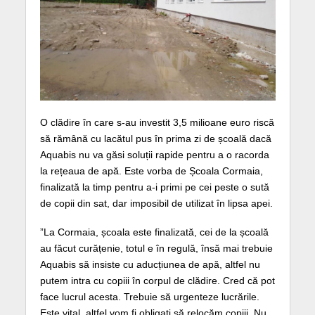
O clădire în care s-au investit 3,5 milioane euro riscă
să rămână cu lacătul pus în prima zi de școală dacă
Aquabis nu va găsi soluții rapide pentru a o racorda
la rețeaua de apă. Este vorba de Școala Cormaia,
finalizată la timp pentru a-i primi pe cei peste o sută
de copii din sat, dar imposibil de utilizat în lipsa apei.
”La Cormaia, școala este finalizată, cei de la școală
au făcut curățenie, totul e în regulă, însă mai trebuie
Aquabis să insiste cu aducțiunea de apă, altfel nu
putem intra cu copiii în corpul de clădire. Cred că pot
face lucrul acesta. Trebuie să urgenteze lucrările.
Este vital, altfel vom fi obligați să relocăm copiii. Nu