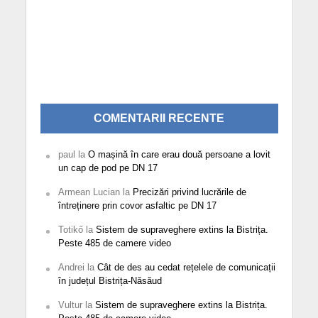
COMENTARII RECENTE
paul
la
O mașină în care erau două persoane a lovit
un cap de pod pe DN 17
Armean Lucian
la
Precizări privind lucrările de
întreținere prin covor asfaltic pe DN 17
Totikő
la
Sistem de supraveghere extins la Bistrița.
Peste 485 de camere video
Andrei
la
Cât de des au cedat rețelele de comunicații
în județul Bistrița-Năsăud
Vultur
la
Sistem de supraveghere extins la Bistrița.