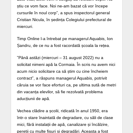
știu ce vom face. Noi ne-am bazat că vor începe
cursurile în noul corp”, a spus inspectorul general
Cristian Nicula, în ședința Colegiului prefectural de
miercuri.
Timp Online l-a întrebat pe managerul Aquabis, Ion
Șandru, de ce nu a fost racordată școala la rețea.
”Până astăzi (miercuri – 31 august 2022) nu a
solicitat nimeni apă la Cormaia. În scris nu avem nici
acum nicio solicitare ca să știm cu cine încheiem
contract”, a răspuns managerul Aquabis, potrivit
căruia se vor face eforturi ca, pe ultima sută de metri
din vacanța elevilor, să fie rezolvată problema
aducțiunii de apă.
Vechea clădire a școlii, ridicată în anul 1950, era
într-o stare înaintată de degradare, cu săli de clase
mici, fără instalații de apă, canalizare și încălzire,
pereții cu multe fisuri și degradări. Aceasta a fost