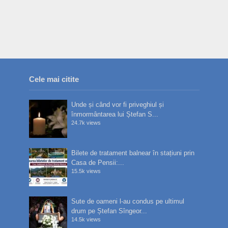
Cele mai citite
Unde și când vor fi priveghiul și
înmormântarea lui Ștefan S...
24.7k views
Bilete de tratament balnear în stațiuni prin
Casa de Pensii:...
15.5k views
Sute de oameni l-au condus pe ultimul
drum pe Ștefan Sîngeor...
14.5k views