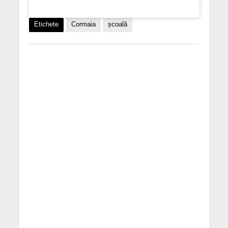
Etichete
Cormaia
școală