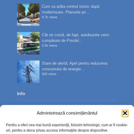
Cum va arăta centrul istoric după
modernizare. Planurile pri...
9.7k views
Cât ne costă, de fapt, autobuzele verzi
cumpărate de Primări...
2.5k views
Stare de alertă: Apel pentru reducerea
consumului de energie...
600 views
Info
Despre noi
Administrează consimțământul
Publicitate
Pentru a oferi cea mai bună experiență, folosim tehnologii, cum ar fi cookie-
Contact
uri, pentru a stoca și/sau accesa informațiile despre dispozitive.