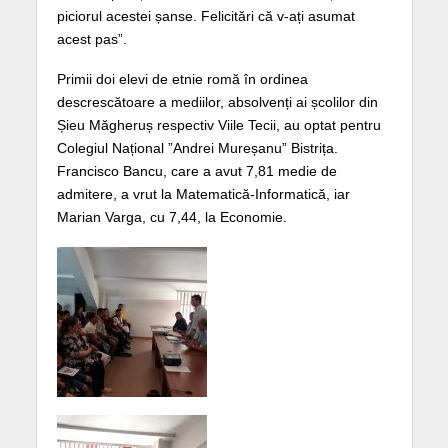
piciorul acestei șanse. Felicitări că v-ați asumat
acest pas”.
Primii doi elevi de etnie romă în ordinea
descrescătoare a mediilor, absolvenți ai școlilor din
Șieu Măgheruș respectiv Viile Tecii, au optat pentru
Colegiul Național ”Andrei Mureșanu” Bistrița.
Francisco Bancu, care a avut 7,81 medie de
admitere, a vrut la Matematică-Informatică, iar
Marian Varga, cu 7,44, la Economie.