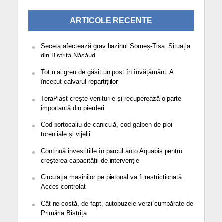
ARTICOLE RECENTE
Seceta afectează grav bazinul Someș-Tisa. Situația
din Bistrița-Năsăud
Tot mai greu de găsit un post în învățământ. A
început calvarul repartițiilor
TeraPlast crește veniturile și recuperează o parte
importantă din pierderi
Cod portocaliu de caniculă, cod galben de ploi
torențiale și vijelii
Continuă investițiile în parcul auto Aquabis pentru
creșterea capacității de intervenție
Circulația mașinilor pe pietonal va fi restricționată.
Acces controlat
Cât ne costă, de fapt, autobuzele verzi cumpărate de
Primăria Bistrița