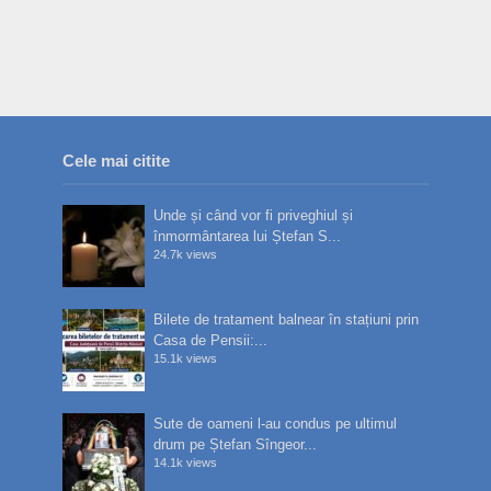
Cele mai citite
Unde și când vor fi priveghiul și
înmormântarea lui Ștefan S...
24.7k views
Bilete de tratament balnear în stațiuni prin
Casa de Pensii:...
15.1k views
Sute de oameni l-au condus pe ultimul
drum pe Ștefan Sîngeor...
14.1k views