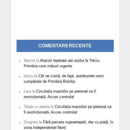
COMENTARII RECENTE
Marcel
la
Atacuri repetate ale urșilor la Telciu.
Primăria cere măsuri urgente
dracu
la
Cât ne costă, de fapt, autobuzele verzi
cumpărate de Primăria Bistrița
Lara
la
Circulația mașinilor pe pietonal va fi
restricționată. Acces controlat
Tataia si arama
la
Circulația mașinilor pe pietonal va
fi restricționată. Acces controlat
Dragnea
la
Fără parcare supraetajată, dar cu piață, în
zona Independenței Nord