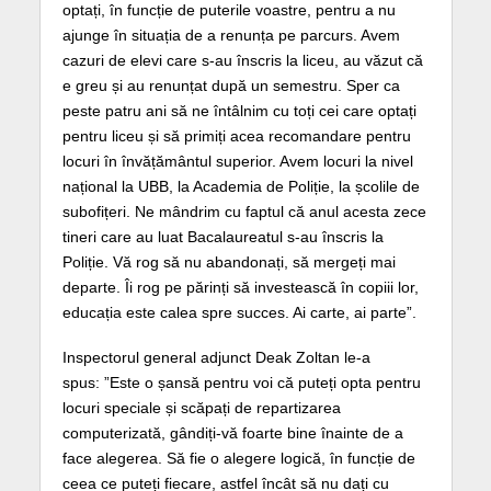
optați, în funcție de puterile voastre, pentru a nu
ajunge în situația de a renunța pe parcurs. Avem
cazuri de elevi care s-au înscris la liceu, au văzut că
e greu și au renunțat după un semestru. Sper ca
peste patru ani să ne întâlnim cu toți cei care optați
pentru liceu și să primiți acea recomandare pentru
locuri în învățământul superior. Avem locuri la nivel
național la UBB, la Academia de Poliție, la școlile de
subofițeri. Ne mândrim cu faptul că anul acesta zece
tineri care au luat Bacalaureatul s-au înscris la
Poliție. Vă rog să nu abandonați, să mergeți mai
departe. Îi rog pe părinți să investească în copiii lor,
educația este calea spre succes. Ai carte, ai parte”.
Inspectorul general adjunct Deak Zoltan le-a
spus: ”Este o șansă pentru voi că puteți opta pentru
locuri speciale și scăpați de repartizarea
computerizată, gândiți-vă foarte bine înainte de a
face alegerea. Să fie o alegere logică, în funcție de
ceea ce puteți fiecare, astfel încât să nu dați cu