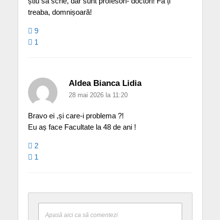
știu să scrie, dar sunt profesori- doctori! Fă ți
treaba, domnișoară!
9
1
Aldea Bianca Lidia
28 mai 2026 la 11:20
Bravo ei ,și care-i problema ?!
Eu aș face Facultate la 48 de ani !
2
1
Apasă aici ca să comentezi