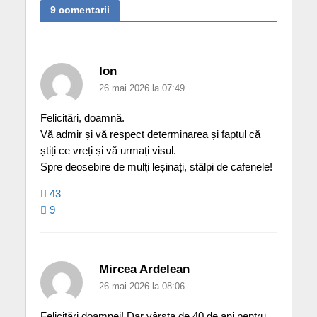
9 comentarii
Ion
26 mai 2026 la 07:49
Felicitări, doamnă.
Vă admir și vă respect determinarea și faptul că
știți ce vreți și vă urmați visul.
Spre deosebire de mulți leșinați, stâlpi de cafenele!
43
9
Mircea Ardelean
26 mai 2026 la 08:06
Felicitări doamnei! Dar vârsta de 40 de ani pentru