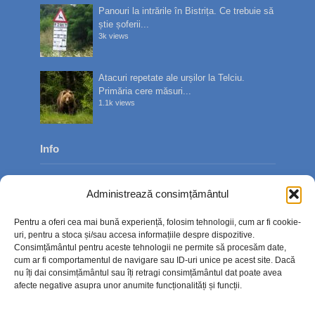
Panouri la intrările în Bistrița. Ce trebuie să
știe șoferii...
3k views
Atacuri repetate ale urșilor la Telciu.
Primăria cere măsuri...
1.1k views
Info
Despre noi
Administrează consimțământul
Publicitate
Pentru a oferi cea mai bună experiență, folosim tehnologii, cum ar fi cookie-
Contact
uri, pentru a stoca și/sau accesa informațiile despre dispozitive.
Consimțământul pentru aceste tehnologii ne permite să procesăm date,
Politica de confidențialitate
cum ar fi comportamentul de navigare sau ID-uri unice pe acest site. Dacă
nu îți dai consimțământul sau îți retragi consimțământul dat poate avea
Politică cookie-uri (UE)
afecte negative asupra unor anumite funcționalități și funcții.