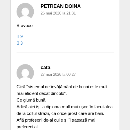
PETREAN DOINA
26 mai 2026 la 21:31
Bravooo
9
3
cata
27 mai 2026 la 00:27
Cică “sistemul de învățământ de la noi este mult
mai eficient decât dincolo”.
Ce glumă bună.
Adică aici își ia diploma mult mai ușor, în facultatea
de la colțul străzii, ca orice prost care are bani.
Află profesorii de-al cui e și îl tratează mai
preferențial.