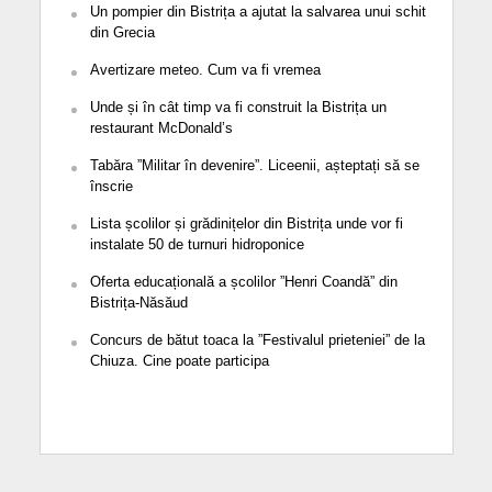
Un pompier din Bistrița a ajutat la salvarea unui schit
din Grecia
Avertizare meteo. Cum va fi vremea
Unde și în cât timp va fi construit la Bistrița un
restaurant McDonald’s
Tabăra ”Militar în devenire”. Liceenii, așteptați să se
înscrie
Lista școlilor și grădinițelor din Bistrița unde vor fi
instalate 50 de turnuri hidroponice
Oferta educațională a școlilor ”Henri Coandă” din
Bistrița-Năsăud
Concurs de bătut toaca la ”Festivalul prieteniei” de la
Chiuza. Cine poate participa