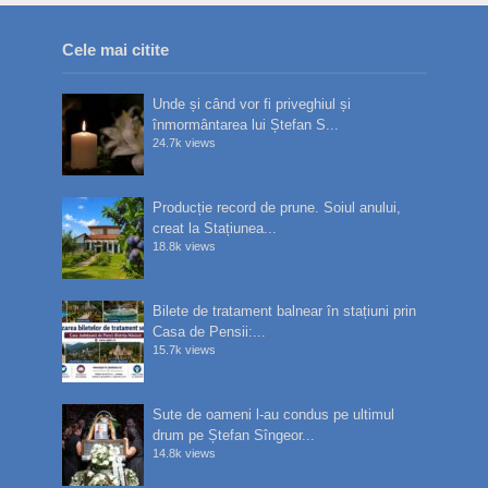
Cele mai citite
Unde și când vor fi priveghiul și
înmormântarea lui Ștefan S...
24.7k views
Producție record de prune. Soiul anului,
creat la Stațiunea...
18.8k views
Bilete de tratament balnear în stațiuni prin
Casa de Pensii:...
15.7k views
Sute de oameni l-au condus pe ultimul
drum pe Ștefan Sîngeor...
14.8k views