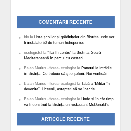
COMENTARII RECENTE
bio
la
Lista școlilor și grădinițelor din Bistrița unde vor
fi instalate 50 de turnuri hidroponice
ecologistul
la
”Hai în centru” la Bistrița: Seară
Mediteraneană în parcul cu castani
Balan Marius -Horea- ecologist
la
Panouri la intrările
în Bistrița. Ce trebuie să știe șoferii. Noi verificări
Balan Marius -Horea- ecologist
la
Tabăra ”Militar în
devenire”. Liceenii, așteptați să se înscrie
Balan Marius -Horea- ecologist
la
Unde și în cât timp
va fi construit la Bistrița un restaurant McDonald’s
ARTICOLE RECENTE