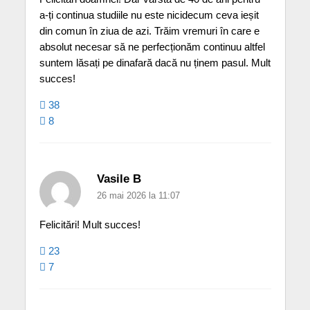
a-ți continua studiile nu este nicidecum ceva ieșit
din comun în ziua de azi. Trăim vremuri în care e
absolut necesar să ne perfecționăm continuu altfel
suntem lăsați pe dinafară dacă nu ținem pasul. Mult
succes!
38
8
Vasile B
26 mai 2026 la 11:07
Felicitări! Mult succes!
23
7