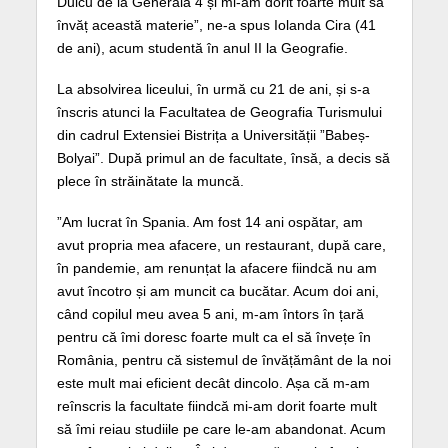
Duicu de la Generală 4 și mi-am dorit foarte mult să
învăț această materie”, ne-a spus Iolanda Cira (41
de ani), acum studentă în anul II la Geografie.
La absolvirea liceului, în urmă cu 21 de ani, și s-a
înscris atunci la Facultatea de Geografia Turismului
din cadrul Extensiei Bistrița a Universității ”Babeș-
Bolyai”. După primul an de facultate, însă, a decis să
plece în străinătate la muncă.
”Am lucrat în Spania. Am fost 14 ani ospătar, am
avut propria mea afacere, un restaurant, după care,
în pandemie, am renunțat la afacere fiindcă nu am
avut încotro și am muncit ca bucătar. Acum doi ani,
când copilul meu avea 5 ani, m-am întors în țară
pentru că îmi doresc foarte mult ca el să învețe în
România, pentru că sistemul de învățământ de la noi
este mult mai eficient decât dincolo. Așa că m-am
reînscris la facultate fiindcă mi-am dorit foarte mult
să îmi reiau studiile pe care le-am abandonat. Acum