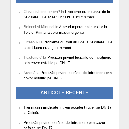
Ghiveciul tine umbra?
la
Probleme cu trotuarul de la
Sugălete. ”De acest lucru nu a știut nimeni”
Balanel si Miaunel
la
Atacuri repetate ale urșilor la
Telciu. Primăria cere măsuri urgente
Oltean R
la
Probleme cu trotuarul de la Sugălete. ”De
acest lucru nu a știut nimeni”
Tractoristu'
la
Precizări privind lucrările de întreținere
prin covor asfaltic pe DN 17
Navetă
la
Precizări privind lucrările de întreținere prin
covor asfaltic pe DN 17
ARTICOLE RECENTE
Trei mașini implicate într-un accident rutier pe DN 17
la Coldău
Precizări privind lucrările de întreținere prin covor
asfaltic pe DN 17