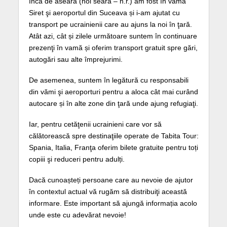
Încă de aseară (hoi seara – n.r.) am fost în vama
Siret şi aeroportul din Suceava și i-am ajutat cu
transport pe ucrainienii care au ajuns la noi în ţară.
Atât azi, cât și zilele următoare suntem în continuare
prezenţi în vamă și oferim transport gratuit spre gări,
autogări sau alte împrejurimi.
De asemenea, suntem în legătură cu responsabili
din vămi şi aeroporturi pentru a aloca cât mai curând
autocare și în alte zone din ţară unde ajung refugiaţi.
Iar, pentru cetăţenii ucrainieni care vor să
călătorească spre destinaţiile operate de Tabita Tour:
Spania, Italia, Franţa oferim bilete gratuite pentru toți
copiii şi reduceri pentru adulți.
Dacă cunoașteți persoane care au nevoie de ajutor
în contextul actual vă rugăm să distribuiţi această
informare. Este important să ajungă informația acolo
unde este cu adevărat nevoie!