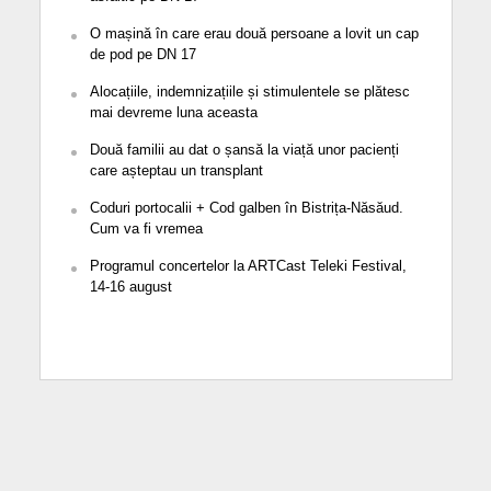
O mașină în care erau două persoane a lovit un cap
de pod pe DN 17
Alocațiile, indemnizațiile și stimulentele se plătesc
mai devreme luna aceasta
Două familii au dat o șansă la viață unor pacienți
care așteptau un transplant
Coduri portocalii + Cod galben în Bistrița-Năsăud.
Cum va fi vremea
Programul concertelor la ARTCast Teleki Festival,
14-16 august