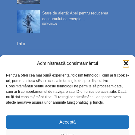
Stare de alertă: Apel pentru reducerea
consumului de energie...
600 views
Info
Despre noi
Administrează consimțământul
Publicitate
Pentru a oferi cea mai bună experiență, folosim tehnologii, cum ar fi cookie-
Contact
uri, pentru a stoca și/sau accesa informațiile despre dispozitive.
Consimțământul pentru aceste tehnologii ne permite să procesăm date,
Politica de confidențialitate
cum ar fi comportamentul de navigare sau ID-uri unice pe acest site. Dacă
nu îți dai consimțământul sau îți retragi consimțământul dat poate avea
Politică cookie-uri (UE)
afecte negative asupra unor anumite funcționalități și funcții.
Acceptă