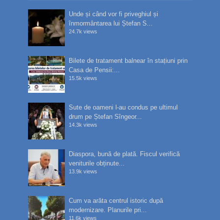
Unde și când vor fi priveghiul și
înmormântarea lui Ștefan S...
24.7k views
Bilete de tratament balnear în stațiuni prin
Casa de Pensii:...
15.5k views
Sute de oameni l-au condus pe ultimul
drum pe Ștefan Sîngeor...
14.3k views
Diaspora, bună de plată. Fiscul verifică
veniturile obținute...
13.9k views
Cum va arăta centrul istoric după
modernizare. Planurile pri...
11.6k views