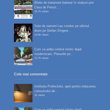
Bilete de tratament balnear în stațiuni prin
Casa de Pensii:...
15.7k views
Sute de oameni l-au condus pe ultimul
drum pe Ștefan Sîngeor...
14.8k views
Cum va arăta centrul istoric după
modernizare. Planurile pri...
12.7k views
Cele mai comentate
Instituția Prefectului, apel pentru reducerea
consumului de...
2k views
Cum va arăta centrul istoric după