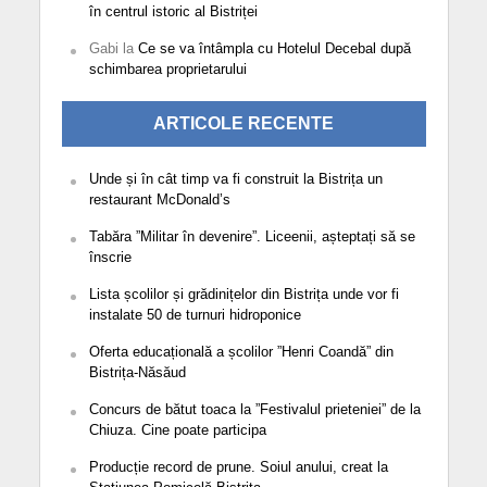
în centrul istoric al Bistriței
Gabi
la
Ce se va întâmpla cu Hotelul Decebal după
schimbarea proprietarului
ARTICOLE RECENTE
Unde și în cât timp va fi construit la Bistrița un
restaurant McDonald’s
Tabăra ”Militar în devenire”. Liceenii, așteptați să se
înscrie
Lista școlilor și grădinițelor din Bistrița unde vor fi
instalate 50 de turnuri hidroponice
Oferta educațională a școlilor ”Henri Coandă” din
Bistrița-Năsăud
Concurs de bătut toaca la ”Festivalul prieteniei” de la
Chiuza. Cine poate participa
Producție record de prune. Soiul anului, creat la