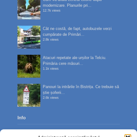
modernizare. Planurile pri...
12.7k views
Cât ne costă, de fapt, autobuzele verzi
cumpărate de Primări...
2.8k views
Atacuri repetate ale urșilor la Telciu.
Primăria cere măsuri...
1.1k views
Panouri la intrările în Bistrița. Ce trebuie să
știe șoferii...
2.6k views
Info
Despre noi