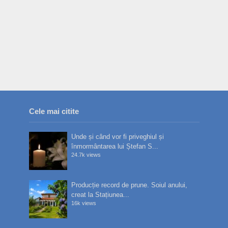
Cele mai citite
Unde și când vor fi priveghiul și
înmormântarea lui Ștefan S...
24.7k views
Producție record de prune. Soiul anului,
creat la Stațiunea...
16k views