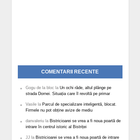
COMENTARII RECENTE
Gogu de la bloc
la
Un ochi râde, altul plânge pe
strada Dornei. Situația care îl revoltă pe primar
Vasile
la
Parcul de specializare inteligentă, blocat.
Firmele nu pot obține avize de mediu
danvaleriu
la
Bistricioarei se vrea a fi noua poartă de
intrare în centrul istoric al Bistriței
JJ
la
Bistricioarei se vrea a fi noua poartă de intrare