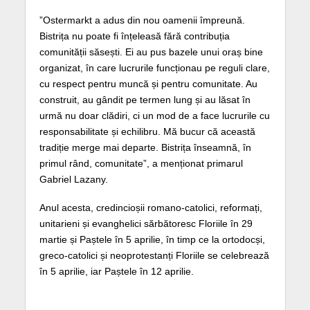
”Ostermarkt a adus din nou oamenii împreună.
Bistrița nu poate fi înțeleasă fără contribuția
comunității săsești. Ei au pus bazele unui oraș bine
organizat, în care lucrurile funcționau pe reguli clare,
cu respect pentru muncă și pentru comunitate. Au
construit, au gândit pe termen lung și au lăsat în
urmă nu doar clădiri, ci un mod de a face lucrurile cu
responsabilitate și echilibru. Mă bucur că această
tradiție merge mai departe. Bistrița înseamnă, în
primul rând, comunitate”, a menționat primarul
Gabriel Lazany.
Anul acesta, credincioșii romano-catolici, reformați,
unitarieni și evanghelici sărbătoresc Floriile în 29
martie și Paștele în 5 aprilie, în timp ce la ortodocși,
greco-catolici și neoprotestanți Floriile se celebrează
în 5 aprilie, iar Paștele în 12 aprilie.