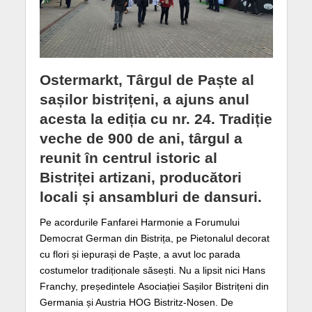
Ostermarkt, Târgul de Paște al
sașilor bistrițeni, a ajuns anul
acesta la ediția cu nr. 24. Tradiție
veche de 900 de ani, târgul a
reunit în centrul istoric al
Bistriței artizani, producători
locali și ansambluri de dansuri.
Pe acordurile Fanfarei Harmonie a Forumului
Democrat German din Bistrița, pe Pietonalul decorat
cu flori și iepurași de Paște, a avut loc parada
costumelor tradiționale săsești. Nu a lipsit nici Hans
Franchy, președintele Asociației Sașilor Bistrițeni din
Germania și Austria HOG Bistritz-Nosen. De