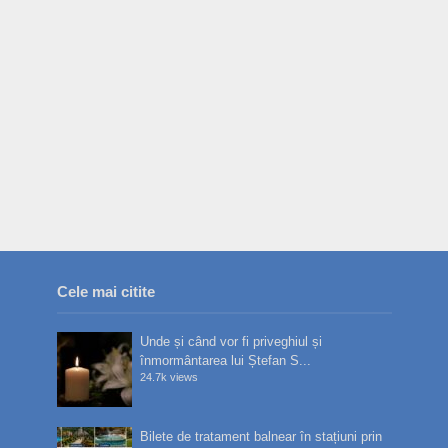
Cele mai citite
Unde și când vor fi priveghiul și
înmormântarea lui Ștefan S...
24.7k views
Bilete de tratament balnear în stațiuni prin