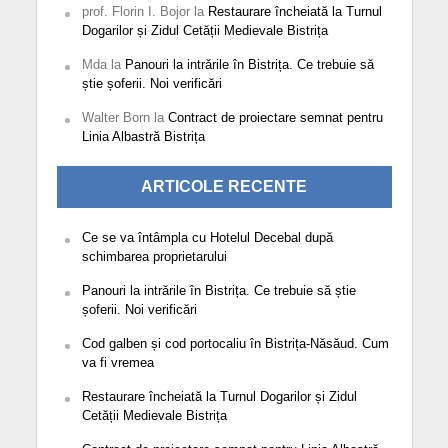
prof. Florin I. Bojor
la
Restaurare încheiată la Turnul
Dogarilor și Zidul Cetății Medievale Bistrița
Mda
la
Panouri la intrările în Bistrița. Ce trebuie să
știe șoferii. Noi verificări
Walter Born
la
Contract de proiectare semnat pentru
Linia Albastră Bistrița
ARTICOLE RECENTE
Ce se va întâmpla cu Hotelul Decebal după
schimbarea proprietarului
Panouri la intrările în Bistrița. Ce trebuie să știe
șoferii. Noi verificări
Cod galben și cod portocaliu în Bistrița-Năsăud. Cum
va fi vremea
Restaurare încheiată la Turnul Dogarilor și Zidul
Cetății Medievale Bistrița