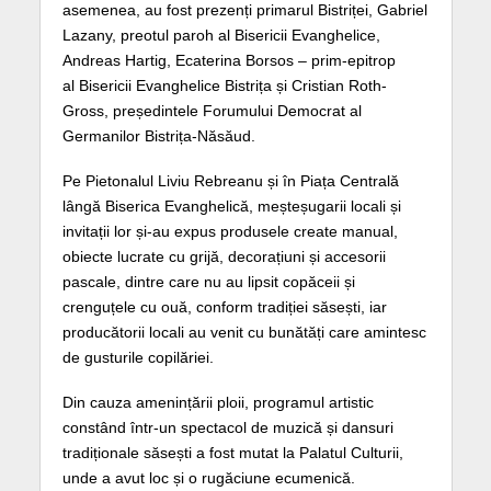
asemenea, au fost prezenți primarul Bistriței, Gabriel
Lazany, preotul paroh al Bisericii Evanghelice,
Andreas Hartig, Ecaterina Borsos – prim-epitrop
al Bisericii Evanghelice Bistrița și Cristian Roth-
Gross, președintele Forumului Democrat al
Germanilor Bistrița-Năsăud.
Pe Pietonalul Liviu Rebreanu și în Piața Centrală
lângă Biserica Evanghelică, meșteșugarii locali și
invitații lor și-au expus produsele create manual,
obiecte lucrate cu grijă, decorațiuni și accesorii
pascale, dintre care nu au lipsit copăceii și
crenguțele cu ouă, conform tradiției săsești, iar
producătorii locali au venit cu bunătăți care amintesc
de gusturile copilăriei.
Din cauza amenințării ploii, programul artistic
constând într-un spectacol de muzică și dansuri
tradiționale săsești a fost mutat la Palatul Culturii,
unde a avut loc și o rugăciune ecumenică.