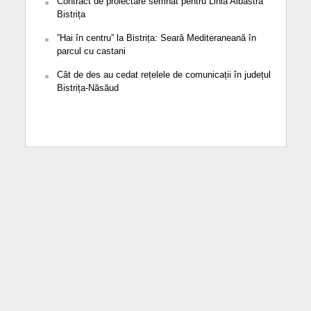
Contract de proiectare semnat pentru Linia Albastră
Bistrița
”Hai în centru” la Bistrița: Seară Mediteraneană în
parcul cu castani
Cât de des au cedat rețelele de comunicații în județul
Bistrița-Năsăud