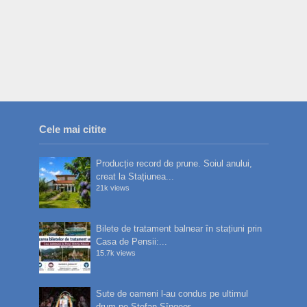
Cele mai citite
Producție record de prune. Soiul anului,
creat la Stațiunea...
21k views
Bilete de tratament balnear în stațiuni prin
Casa de Pensii:...
15.7k views
Sute de oameni l-au condus pe ultimul
drum pe Ștefan Sîngeor...