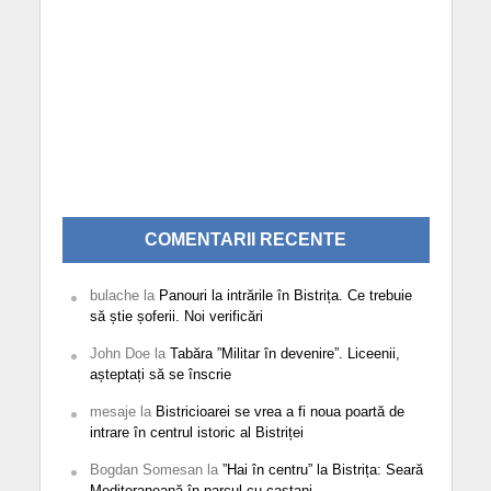
COMENTARII RECENTE
bulache
la
Panouri la intrările în Bistrița. Ce trebuie
să știe șoferii. Noi verificări
John Doe
la
Tabăra ”Militar în devenire”. Liceenii,
așteptați să se înscrie
mesaje
la
Bistricioarei se vrea a fi noua poartă de
intrare în centrul istoric al Bistriței
Bogdan Somesan
la
”Hai în centru” la Bistrița: Seară
Mediteraneană în parcul cu castani