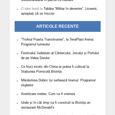
O idee bună
la
Tabăra ”Militar în devenire”. Liceenii,
așteptați să se înscrie
ARTICOLE RECENTE
”Trofeul Poarta Transilvaniei”, la TeraPlast Arena:
Programul turneului
Festivalul Județean al Cântecului, Jocului și Portului
de pe Valea Șieului
Ce fruct exotic din China ar putea fi cultivat la
Stațiunea Pomicolă Bistrița
Mănăstirea Dobric își serbează hramul. Programul
slujbelor
Avertizare meteo. Cum va fi vremea
Unde și în cât timp va fi construit la Bistrița un
restaurant McDonald’s