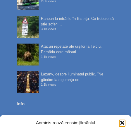
2.8k views
Panouri la intrările în Bistrița. Ce trebuie să
știe șoferii...
3.1k views
Atacuri repetate ale urșilor la Telciu.
Primăria cere măsuri...
1.1k views
Lazany, despre iluminatul public. ”Ne
gândim la siguranța ce...
1.1k views
Info
Despre noi
Administrează consimțământul
Publicitate