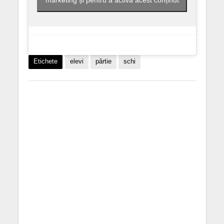
marketing și pentru a activa acest conținut
Etichete
elevi
pârtie
schi