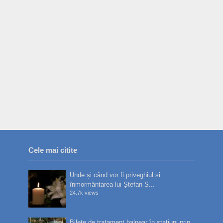
Cele mai citite
Unde și când vor fi priveghiul și
înmormântarea lui Ștefan S...
24.7k views
Bilete de tratament balnear în stațiuni prin