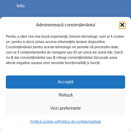
Info
Despre noi
Administrează consimțământul
Publicitate
Pentru a oferi cea mai bună experiență, folosim tehnologii, cum ar fi cookie-
Contact
uri, pentru a stoca și/sau accesa informațiile despre dispozitive.
Consimțământul pentru aceste tehnologii ne permite să procesăm date,
Politica de confidențialitate
cum ar fi comportamentul de navigare sau ID-uri unice pe acest site. Dacă
nu îți dai consimțământul sau îți retragi consimțământul dat poate avea
Politică cookie-uri (UE)
afecte negative asupra unor anumite funcționalități și funcții.
Acceptă
Refuză
Vezi preferințele
Politică cookie-uri
Politica de confidențialitate
Copyright © 2026. TimpOnline.ro