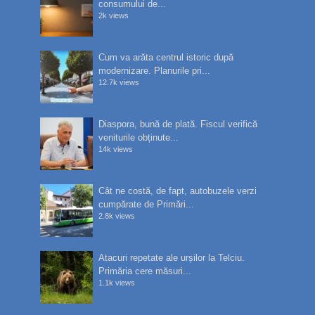
consumului de...
2k views
Cum va arăta centrul istoric după
modernizare. Planurile pri...
12.7k views
Diaspora, bună de plată. Fiscul verifică
veniturile obținute...
14k views
Cât ne costă, de fapt, autobuzele verzi
cumpărate de Primări...
2.8k views
Atacuri repetate ale urșilor la Telciu.
Primăria cere măsuri...
1.1k views