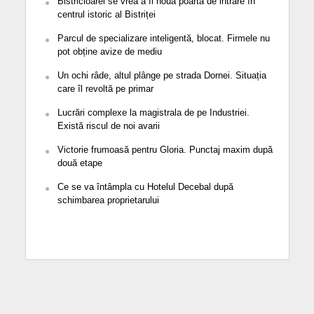
Bistricioarei se vrea a fi noua poartă de intrare în
centrul istoric al Bistriței
Parcul de specializare inteligentă, blocat. Firmele nu
pot obține avize de mediu
Un ochi râde, altul plânge pe strada Dornei. Situația
care îl revoltă pe primar
Lucrări complexe la magistrala de pe Industriei.
Există riscul de noi avarii
Victorie frumoasă pentru Gloria. Punctaj maxim după
două etape
Ce se va întâmpla cu Hotelul Decebal după
schimbarea proprietarului