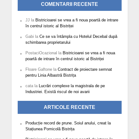
COMENTARII RECENTE
JJ
la
Bistricioarei se vrea a fi noua poartă de intrare
în centrul istoric al Bistriței
Gabi
la
Ce se va întâmpla cu Hotelul Decebal după
schimbarea proprietarului
PostaciOcazional
la
Bistricioarei se vrea a fi noua
poartă de intrare în centrul istoric al Bistriței
Floare Gaftone
la
Contract de proiectare semnat
pentru Linia Albastră Bistrița
cata
la
Lucrări complexe la magistrala de pe
Industriei. Există riscul de noi avarii
ARTICOLE RECENTE
Producție record de prune. Soiul anului, creat la
Stațiunea Pomicolă Bistrița