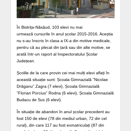
În Bistrița-Năsăud, 103 elevi nu mai
urmează cursurile în anul școlar 2015-2016. Aceștia
nu s-au înscris în clasa a IX-a din motive medicale,
pentru că au plecat din țară sau din alte motive, se
arată într-un raport al Inspectoratului Școlar
Județean.
Școlile de la care provin cei mai mulți elevi aflați în
această situație sunt: Școala Gimnazială ”Nicolae
Drăganu” Zagra (7 elevi), Școala Gimnazială
”Florian Porcius” Rodna (6 elevi), Școala Gimnazială
Budacu de Sus (6 elevi).
În situație de abandon în anul școlar precedent au
fost 150 de elevi (78 din mediul urban, 72 din cel
rural), din care 117 au fost exmatriculați (87 din