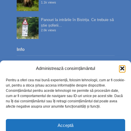
1.1k views
Panouri la intrările în Bistrița. Ce trebuie să
știe șoferii...
2.6k views
Info
Despre noi
Administrează consimțământul
Publicitate
Pentru a oferi cea mai bună experiență, folosim tehnologii, cum ar fi cookie-
Contact
uri, pentru a stoca și/sau accesa informațiile despre dispozitive.
Consimțământul pentru aceste tehnologii ne permite să procesăm date,
Politica de confidențialitate
cum ar fi comportamentul de navigare sau ID-uri unice pe acest site. Dacă
nu îți dai consimțământul sau îți retragi consimțământul dat poate avea
Politică cookie-uri (UE)
afecte negative asupra unor anumite funcționalități și funcții.
Acceptă