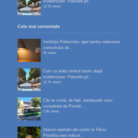
modernizare. Planurile pri...
12.7k views
Cele mai comentate
Instituția Prefectului, apel pentru reducerea
consumului de...
2k views
Cum va arăta centrul istoric după
modernizare. Planurile pri...
12.7k views
Cât ne costă, de fapt, autobuzele verzi
cumpărate de Primări...
2.8k views
Atacuri repetate ale urșilor la Telciu.
Primăria cere măsuri...