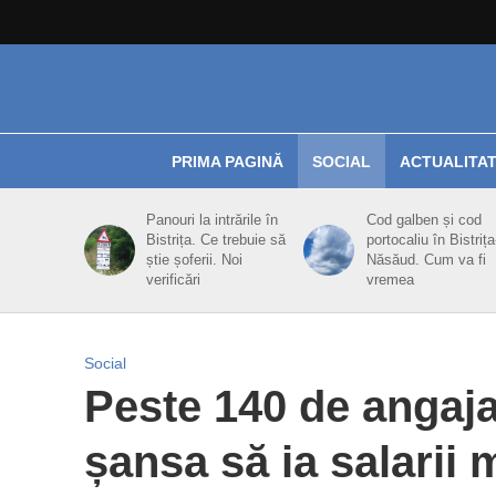
PRIMA PAGINĂ
SOCIAL
ACTUALITA
Panouri la intrările în
Cod galben și cod
Bistrița. Ce trebuie să
portocaliu în Bistrița
știe șoferii. Noi
Năsăud. Cum va fi
verificări
vremea
Social
Peste 140 de angaja
șansa să ia salarii 