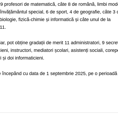
 9 profesori de matematică, câte 8 de română, limbi mo
n învățământul special, 6 de sport, 4 de geografie, câte 3
e biologie, fizică-chimie și informatică și câte unul de la
111.
ar, pot obține gradații de merit 11 administratori, 9 secret
eni, instructori, mediatori școlari, asistenți sociali, corepe
i și doi informaticieni.
ie începând cu data de 1 septembrie 2025, pe o perioadă