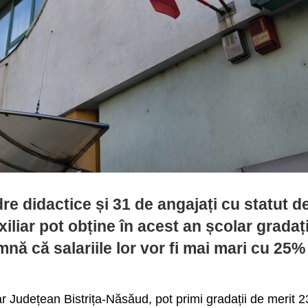
e didactice și 31 de angajați cu statut d
iliar pot obține în acest an școlar gradați
nă că salariile lor vor fi mai mari cu 25%
lar Județean Bistrița-Năsăud, pot primi gradații de merit 