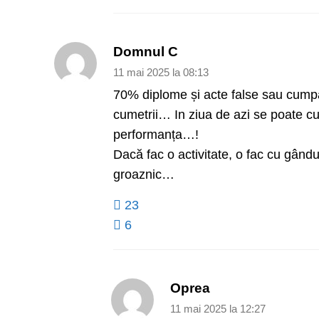
Domnul C
11 mai 2025 la 08:13
70% diplome și acte false sau cumpă
cumetrii… In ziua de azi se poate c
performanța…!
Dacă fac o activitate, o fac cu gândul
groaznic…
23
6
Oprea
11 mai 2025 la 12:27