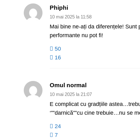
Phiphi
10 mai 2025 la 11:58
Mai bine ne-ați da diferențele! Sunt 
performante nu pot fi!
50
16
Omul normal
10 mai 2025 la 21:07
E complicat cu gradțiile astea…trebuie
‘””darnică””cu cine trebuie…nu se mer
24
7