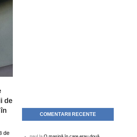
e
i de
 în
COMENTARII RECENTE
23 de
paul
la
O mașină în care erau două