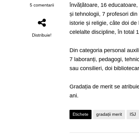
învățătoare, 16 educatoare,
5 comentarii
și tehnologii, 7 profesori di
istorie și religie, câte doi d
celelalte discipline, în total 
Distribuie!
Din categoria personal auxili
7 laboranți, pedagogi, tehnici
sau consilieri, doi bibliotecar
Gradația de merit se atribu
ani.
Etichete
gradații merit
ISJ