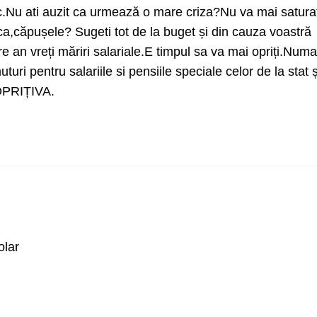
c.Nu ati auzit ca urmează o mare criza?Nu va mai saturat
 ca,căpușele? Sugeti tot de la buget și din cauza voastră
e an vreți măriri salariale.E timpul sa va mai opriți.Numa
ri pentru salariile si pensiile speciale celor de la stat ș
OPRIȚIVA.
olar