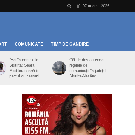
07 august 2026
ORT
COMUNICATE
TIMP DE GÂNDIRE
”Hai în centru” la
Cât de des au cedat
Bistrița: Seară
rețelele de
Mediteraneană în
comunicații în județul
parcul cu castani
Bistrița-Năsăud