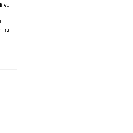
i voi
i
i nu