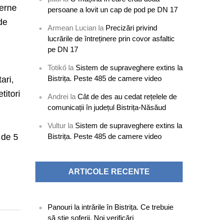
derne
persoane a lovit un cap de pod pe DN 17
 de
Armean Lucian
la
Precizări privind
lucrările de întreținere prin covor asfaltic
pe DN 17
Totikő
la
Sistem de supraveghere extins la
Bistrița. Peste 485 de camere video
ari,
titori
Andrei
la
Cât de des au cedat rețelele de
comunicații în județul Bistrița-Năsăud
Vultur
la
Sistem de supraveghere extins la
 de 5
Bistrița. Peste 485 de camere video
ARTICOLE RECENTE
Panouri la intrările în Bistrița. Ce trebuie
să știe șoferii. Noi verificări