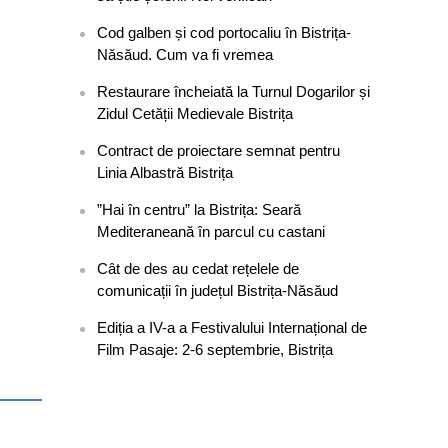
Cod galben și cod portocaliu în Bistrița-
Năsăud. Cum va fi vremea
Restaurare încheiată la Turnul Dogarilor și
Zidul Cetății Medievale Bistrița
Contract de proiectare semnat pentru
Linia Albastră Bistrița
”Hai în centru” la Bistrița: Seară
Mediteraneană în parcul cu castani
Cât de des au cedat rețelele de
comunicații în județul Bistrița-Năsăud
Ediția a IV-a a Festivalului Internațional de
Film Pasaje: 2-6 septembrie, Bistrița