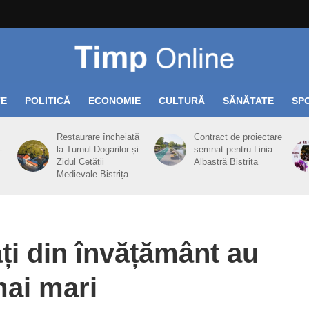
TE
POLITICĂ
ECONOMIE
CULTURĂ
SĂNĂTATE
SP
Restaurare încheiată
Contract de proiectare
-
la Turnul Dogarilor și
semnat pentru Linia
Zidul Cetății
Albastră Bistrița
Medievale Bistrița
ți din învățământ au
mai mari