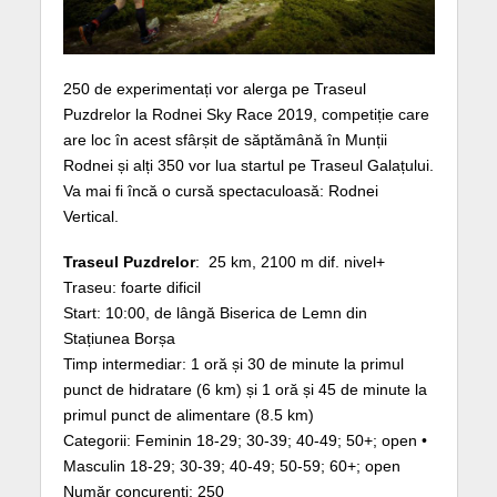
250 de experimentați vor alerga pe Traseul
Puzdrelor la Rodnei Sky Race 2019, competiție care
are loc în acest sfârșit de săptămână în Munții
Rodnei și alți 350 vor lua startul pe Traseul Galațului.
Va mai fi încă o cursă spectaculoasă: Rodnei
Vertical.
Traseul Puzdrelor
: 25 km, 2100 m dif. nivel+
Traseu: foarte dificil
Start: 10:00, de lângă Biserica de Lemn din
Stațiunea Borșa
Timp intermediar: 1 oră și 30 de minute la primul
punct de hidratare (6 km) și 1 oră și 45 de minute la
primul punct de alimentare (8.5 km)
Categorii: Feminin 18-29; 30-39; 40-49; 50+; open •
Masculin 18-29; 30-39; 40-49; 50-59; 60+; open
Număr concurenți: 250