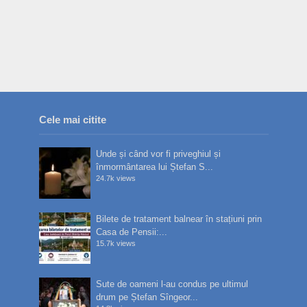
Cele mai citite
Unde și când vor fi priveghiul și
înmormântarea lui Ștefan S...
24.7k views
Bilete de tratament balnear în stațiuni prin
Casa de Pensii:...
15.7k views
Sute de oameni l-au condus pe ultimul
drum pe Ștefan Sîngeor...