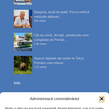
Diaspora, bună de plată. Fiscul verifică
veniturile obținute...
14k views
Cât ne costă, de fapt, autobuzele verzi
cumpărate de Primări...
2.8k views
Atacuri repetate ale urșilor la Telciu.
Primăria cere măsuri...
1.1k views
Info
Despre noi
Administrează consimțământul
Publicitate
Pentru a oferi cea mai bună experiență, folosim tehnologii, cum ar fi cookie-