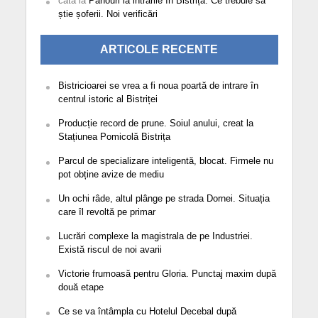
cata
la
Panouri la intrările în Bistrița. Ce trebuie să
știe șoferii. Noi verificări
ARTICOLE RECENTE
Bistricioarei se vrea a fi noua poartă de intrare în
centrul istoric al Bistriței
Producție record de prune. Soiul anului, creat la
Stațiunea Pomicolă Bistrița
Parcul de specializare inteligentă, blocat. Firmele nu
pot obține avize de mediu
Un ochi râde, altul plânge pe strada Dornei. Situația
care îl revoltă pe primar
Lucrări complexe la magistrala de pe Industriei.
Există riscul de noi avarii
Victorie frumoasă pentru Gloria. Punctaj maxim după
două etape
Ce se va întâmpla cu Hotelul Decebal după