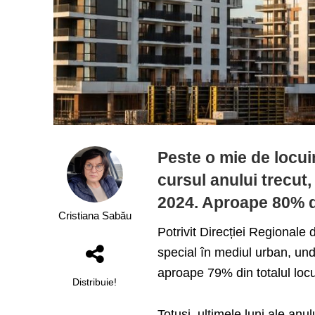
Peste o mie de locuin
cursul anului trecut
2024. Aproape 80% di
Cristiana Sabău
Potrivit Direcției Regionale 
special în mediul urban, und
aproape 79% din totalul locui
Distribuie!
Totuși, ultimele luni ale anul