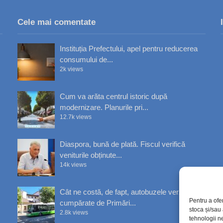
Cele mai comentate
Instituția Prefectului, apel pentru reducerea
consumului de...
2k views
Cum va arăta centrul istoric după
modernizare. Planurile pri...
12.7k views
Diaspora, bună de plată. Fiscul verifică
veniturile obținute...
14k views
Cât ne costă, de fapt, autobuzele verzi
Pentru a ofe
cumpărate de Primări...
stoca și/sau
2.8k views
tehnologii n