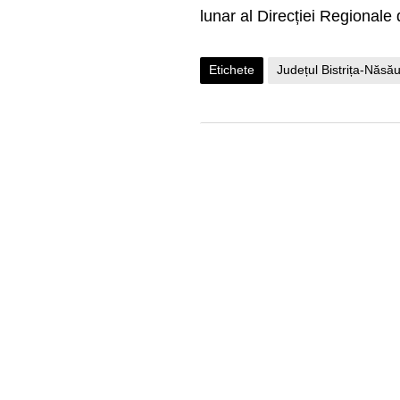
lunar al Direcției Regionale 
Etichete
Județul Bistrița-Năsă