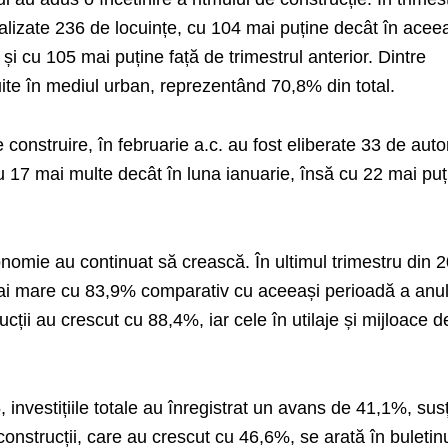
nalizate 236 de locuințe, cu 104 mai puține decât în acee
și cu 105 mai puține față de trimestrul anterior. Dintre
ite în mediul urban, reprezentând 70,8% din total.
e construire, în februarie a.c. au fost eliberate 33 de autor
 cu 17 mai multe decât în luna ianuarie, însă cu 22 mai pu
economie au continuat să crească. În ultimul trimestru din 
 mai mare cu 83,9% comparativ cu aceeași perioadă a anul
trucții au crescut cu 88,4%, iar cele în utilaje și mijloace d
, investițiile totale au înregistrat un avans de 41,1%, sus
n construcții, care au crescut cu 46,6%, se arată în buletin