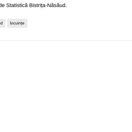
de Statistică Bistrița-Năsăud.
ud
locuințe