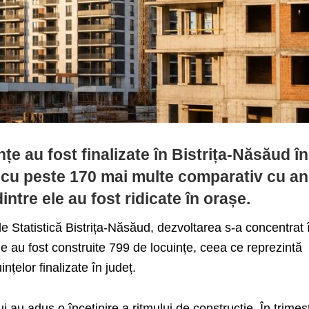
țe au fost finalizate în Bistrița-Năsăud în
, cu peste 170 mai multe comparativ cu an
ntre ele au fost ridicate în orașe.
de Statistică Bistrița-Năsăud, dezvoltarea s-a concentrat 
e au fost construite 799 de locuințe, ceea ce reprezintă
nțelor finalizate în județ.
ui au adus o încetinire a ritmului de construcție. În trimest