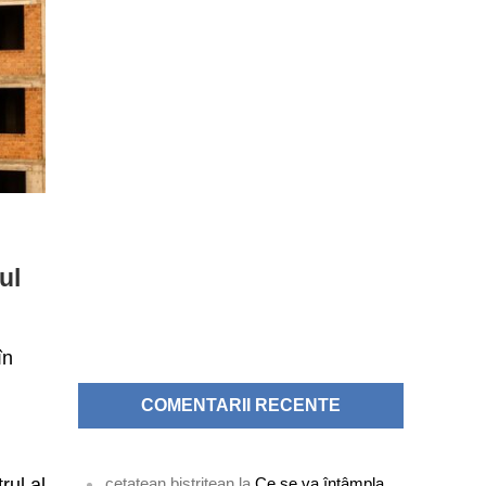
ul
în
COMENTARII RECENTE
cetatean bistritean
la
Ce se va întâmpla
rul al