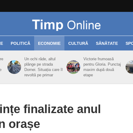
TE
POLITICĂ
ECONOMIE
CULTURĂ
SĂNĂTATE
SP
re
Un ochi râde, altul
Victorie frumoasă
plânge pe strada
pentru Gloria. Punctaj
e
Dornei. Situația care îl
maxim după două
revoltă pe primar
etape
nțe finalizate anul
în orașe