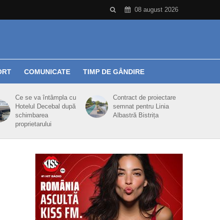
08 august 2026
ORT
COMUNICATE
TIMP DE GÂNDIRE
Ce se va întâmpla cu
Contract de proiectare
Hotelul Decebal după
semnat pentru Linia
schimbarea
Albastră Bistrița
proprietarului