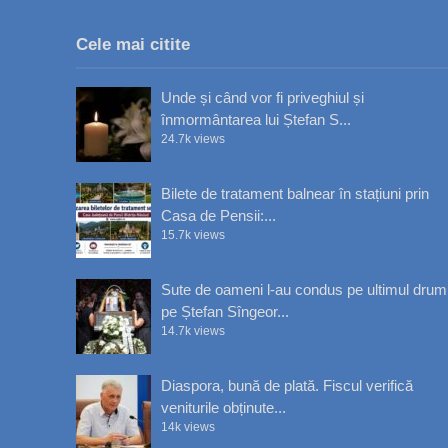
Cele mai citite
Unde și când vor fi priveghiul și
înmormântarea lui Ștefan S...
24.7k views
Bilete de tratament balnear în stațiuni prin
Casa de Pensii:...
15.7k views
Sute de oameni l-au condus pe ultimul drum
pe Ștefan Sîngeor...
14.7k views
Diaspora, bună de plată. Fiscul verifică
veniturile obținute...
14k views