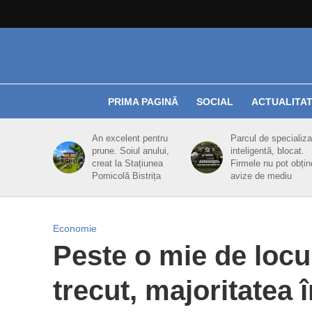
PRIMA PAGINĂ
SOCIAL
ACTUALITA
An excelent pentru
Parcul de specializa
prune. Soiul anului,
inteligentă, blocat.
creat la Stațiunea
Firmele nu pot obțin
Pomicolă Bistrița
avize de mediu
Economie
Peste o mie de locui
trecut, majoritatea 