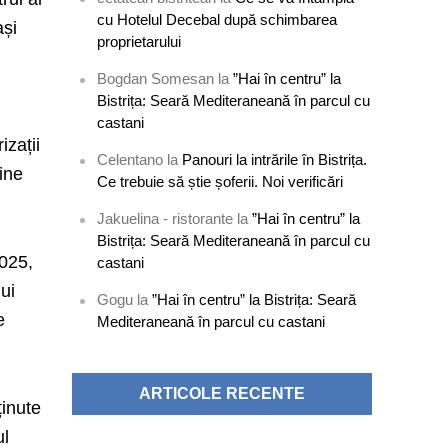
cu Hotelul Decebal după schimbarea
ași
proprietarului
Bogdan Somesan
la
”Hai în centru” la
Bistrița: Seară Mediteraneană în parcul cu
castani
izații
Celentano
la
Panouri la intrările în Bistrița.
ține
Ce trebuie să știe șoferii. Noi verificări
Jakuelina - ristorante
la
”Hai în centru” la
Bistrița: Seară Mediteraneană în parcul cu
2025,
castani
ui
Gogu
la
”Hai în centru” la Bistrița: Seară
e
Mediteraneană în parcul cu castani
ARTICOLE RECENTE
ținute
ul