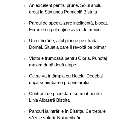
An excelent pentru prune. Soiul anului,
creat la Stațiunea Pomicolă Bistrița
Parcul de specializare inteligentă, blocat.
Firmele nu pot obține avize de mediu
Un ochi râde, altul plânge pe strada
Dornei. Situația care îl revoltă pe primar
Victorie frumoasă pentru Gloria. Punctaj
maxim după două etape
Ce se va întâmpla cu Hotelul Decebal
după schimbarea proprietarului
Contract de proiectare semnat pentru
Linia Albastră Bistrița
Panouri la intrările în Bistrița. Ce trebuie
să știe șoferii. Noi verificări