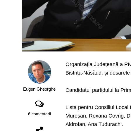
Organizația Județeană a PNȚ
Bistrița-Năsăud, și dosarele 
Eugen Gheorghe
Candidatul partidului la Pri
Lista pentru Consiliul Local 
6 comentarii
Mureșan, Roxana Covrig, Dani
Aldrofan, Ana Tudurachi.