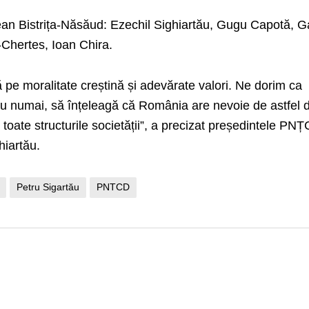
țean Bistrița-Năsăud: Ezechil Sighiartău, Gugu Capotă, G
Chertes, Ioan Chira.
 pe moralitate creștină și adevărate valori. Ne dorim ca
 nu numai, să înțeleagă că România are nevoie de astfel 
 toate structurile societății”, a precizat președintele PN
hiartău.
Petru Sigartău
PNTCD