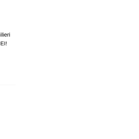
ieri
EI!