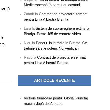
Mediteraneană în parcul cu castani
avrilă
Zamfir
la
Contract de proiectare semnat
pentru Linia Albastră Bistrița
Lara
la
Sistem de supraveghere extins la
Bistrița. Peste 485 de camere video
de
Nicu
la
Panouri la intrările în Bistrița. Ce
ȚCD
trebuie să știe șoferii. Noi verificări
Radu
la
Contract de proiectare semnat
pentru Linia Albastră Bistrița
ARTICOLE RECENTE
Victorie frumoasă pentru Gloria. Punctaj
maxim după două etape