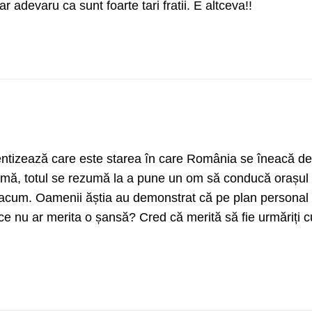
r adevaru ca sunt foarte tari fratii. E altceva!!
ntizează care este starea în care România se îneacă de
rmă, totul se rezumă la a pune un om să conducă orașul a
acum. Oamenii ăștia au demonstrat că pe plan personal 
 ce nu ar merita o șansă? Cred că merită să fie urmăriți c