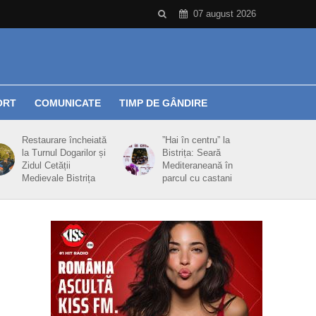
07 august 2026
ORT
COMUNICATE
TIMP DE GÂNDIRE
Restaurare încheiată
”Hai în centru” la
la Turnul Dogarilor și
Bistrița: Seară
Zidul Cetății
Mediteraneană în
Medievale Bistrița
parcul cu castani