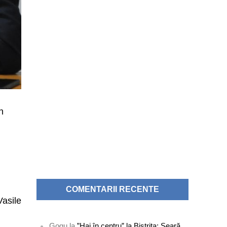
n
COMENTARII RECENTE
Vasile
Gogu
la
”Hai în centru” la Bistrița: Seară