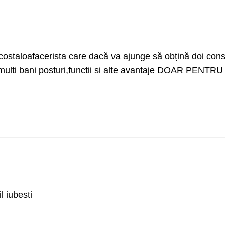
aloafacerista care dacă va ajunge să obțină doi consil
e multi bani posturi,functii si alte avantaje DOAR PENTRU 
l iubesti