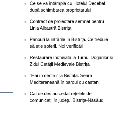
Ce se va întâmpla cu Hotelul Decebal
după schimbarea proprietarului
Contract de proiectare semnat pentru
Linia Albastră Bistrița
Panouri la intrările în Bistrița. Ce trebuie
să știe șoferii. Noi verificări
Restaurare încheiată la Turnul Dogarilor și
Zidul Cetății Medievale Bistrița
”Hai în centru” la Bistrița: Seară
Mediteraneană în parcul cu castani
Cât de des au cedat rețelele de
comunicații în județul Bistrița-Năsăud