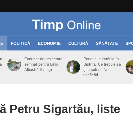
TE
POLITICĂ
ECONOMIE
CULTURĂ
SĂNĂTATE
SP
cu
Contract de proiectare
Panouri la intrările în
ă
semnat pentru Linia
Bistrița. Ce trebuie să
Albastră Bistrița
știe șoferii. Noi
verificări
Petru Sigartău, liste