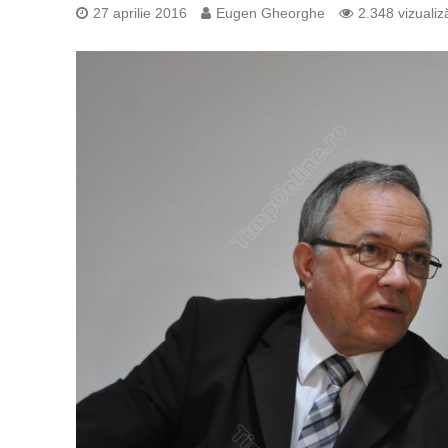
27 aprilie 2016
Eugen Gheorghe
2.348 vizualiză