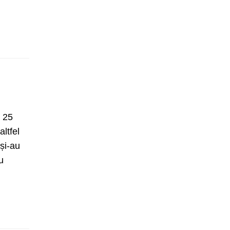
 25
ltfel
și-au
u