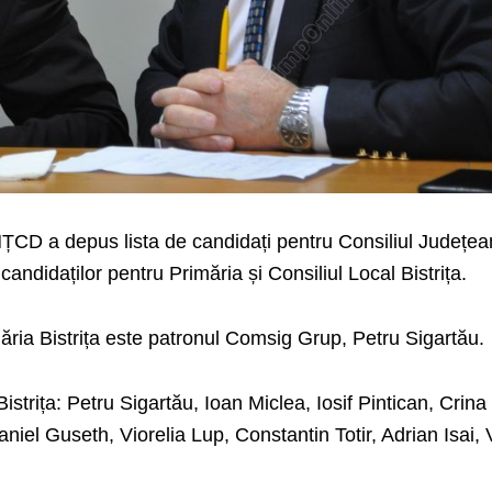
CD a depus lista de candidați pentru Consiliul Județea
candidaților pentru Primăria și Consiliul Local Bistrița.
măria Bistrița este patronul Comsig Grup, Petru Sigartău.
Bistrița: Petru Sigartău, Ioan Miclea, Iosif Pintican, Crina
el Guseth, Viorelia Lup, Constantin Totir, Adrian Isai, 