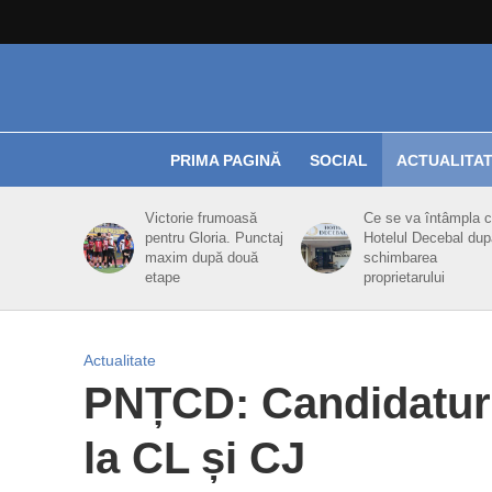
PRIMA PAGINĂ
SOCIAL
ACTUALITA
Victorie frumoasă
Ce se va întâmpla 
pentru Gloria. Punctaj
Hotelul Decebal dup
maxim după două
schimbarea
etape
proprietarului
Actualitate
PNȚCD: Candidatură 
la CL și CJ