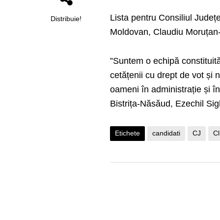
Lista pentru Consiliul Jude
Distribuie!
Moldovan, Claudiu Moruțan-
”Suntem o echipă constituită
cetățenii cu drept de vot și
oameni în administrație și în
Bistrița-Năsăud, Ezechil Sig
Etichete
candidati
CJ
Cl