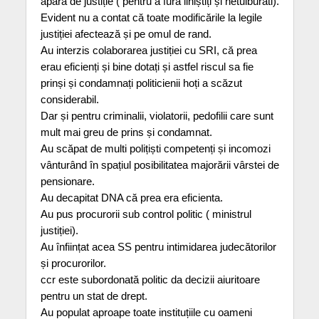
apăra de justiție ( pentru a fura liniștiți și netulburati).
Evident nu a contat că toate modificările la legile
justiției afectează și pe omul de rand.
Au interzis colaborarea justiției cu SRI, că prea
erau eficienți și bine dotați și astfel riscul sa fie
prinși și condamnați politicienii hoți a scăzut
considerabil.
Dar și pentru criminalii, violatorii, pedofilii care sunt
mult mai greu de prins și condamnat.
Au scăpat de multi polițiști competenți și incomozi
vânturând în spațiul posibilitatea majorării vârstei de
pensionare.
Au decapitat DNA că prea era eficienta.
Au pus procurorii sub control politic ( ministrul
justiției).
Au înființat acea SS pentru intimidarea judecătorilor
și procurorilor.
ccr este subordonată politic da decizii aiuritoare
pentru un stat de drept.
Au populat aproape toate instituțiile cu oameni