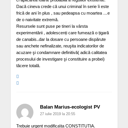
Dacă cineva crede că unui criminal în serie îi este
frică de ani în plus , sau pedeapsa cu moartea …e
de o naivitate extremă.
Resursele sunt puse pe tineri la vârsta
experimentării , adolescenți care fumează o țigară
de canabis..dar la dosare cu persoane dispărute
sau anchete nefinalizate, reuşita indicatorilor de
acuzare şi condamnare definitivă( adică calitatea
procesului de investigare şi constituire a probei)
tăcere totală.
Balan Marius-ecologist PV
27 iulie 2019 la 20:55
Trebuie urgent modifica\ta CONSTITUTIA.