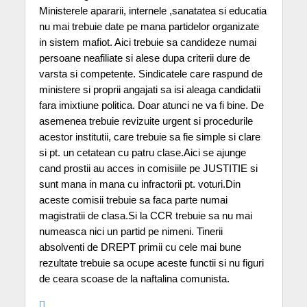
Ministerele apararii, internele ,sanatatea si educatia
nu mai trebuie date pe mana partidelor organizate
in sistem mafiot. Aici trebuie sa candideze numai
persoane neafiliate si alese dupa criterii dure de
varsta si competente. Sindicatele care raspund de
ministere si proprii angajati sa isi aleaga candidatii
fara imixtiune politica. Doar atunci ne va fi bine. De
asemenea trebuie revizuite urgent si procedurile
acestor institutii, care trebuie sa fie simple si clare
si pt. un cetatean cu patru clase.Aici se ajunge
cand prostii au acces in comisiile pe JUSTITIE si
sunt mana in mana cu infractorii pt. voturi.Din
aceste comisii trebuie sa faca parte numai
magistratii de clasa.Si la CCR trebuie sa nu mai
numeasca nici un partid pe nimeni. Tinerii
absolventi de DREPT primii cu cele mai bune
rezultate trebuie sa ocupe aceste functii si nu figuri
de ceara scoase de la naftalina comunista.