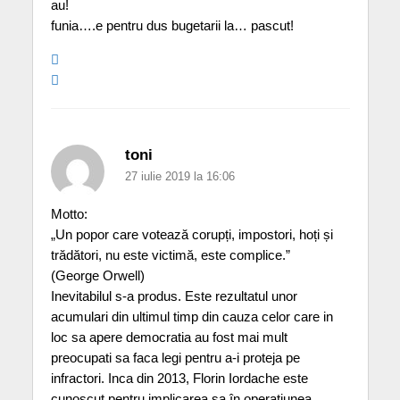
au!
funia….e pentru dus bugetarii la… pascut!
toni
27 iulie 2019 la 16:06
Motto:
„Un popor care votează corupți, impostori, hoți și
trădători, nu este victimă, este complice.”
(George Orwell)
Inevitabilul s-a produs. Este rezultatul unor
acumulari din ultimul timp din cauza celor care in
loc sa apere democratia au fost mai mult
preocupati sa faca legi pentru a-i proteja pe
infractori. Inca din 2013, Florin Iordache este
cunoscut pentru implicarea sa în operațiunea