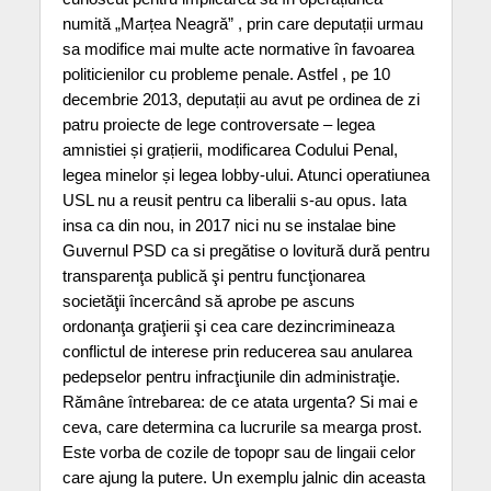
numită „Marțea Neagră” , prin care deputații urmau
sa modifice mai multe acte normative în favoarea
politicienilor cu probleme penale. Astfel , pe 10
decembrie 2013, deputații au avut pe ordinea de zi
patru pro­iecte de lege controversate – legea
amnistiei și grațierii, modifica­rea Codului Penal,
legea minelor și legea lobby-ului. Atunci operatiunea
USL nu a reusit pentru ca liberalii s-au opus. Iata
insa ca din nou, in 2017 nici nu se instalae bine
Guvernul PSD ca si pregătise o lovitură dură pentru
transparenţa publică şi pentru funcţionarea
societăţii încercând să aprobe pe ascuns
ordonanţa graţierii şi cea care dezincrimineaza
conflictul de interese prin reducerea sau anularea
pedepselor pentru infracţiunile din administraţie.
Rămâne întrebarea: de ce atata urgenta? Si mai e
ceva, care determina ca lucrurile sa mearga prost.
Este vorba de cozile de topopr sau de lingaii celor
care ajung la putere. Un exemplu jalnic din aceasta