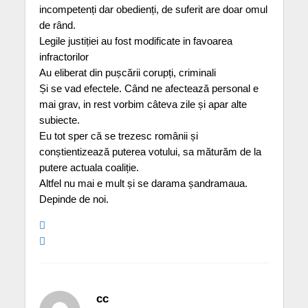
incompetenți dar obedienți, de suferit are doar omul
de rând.
Legile justiției au fost modificate in favoarea
infractorilor
Au eliberat din pușcării corupți, criminali
Și se vad efectele. Când ne afectează personal e
mai grav, in rest vorbim câteva zile și apar alte
subiecte.
Eu tot sper că se trezesc românii și
conștientizează puterea votului, sa măturăm de la
putere actuala coaliție.
Altfel nu mai e mult și se darama șandramaua.
Depinde de noi.
cc