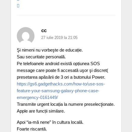
cc
27 iulie 2019 la 21:05
Şi nimeni nu vorbeşte de educație.
Sau securitate personală.
Pe telefoanele android există opțiunea SOS
message care poate fi accesată uşor şi discret(
presetarea apăsării de 3 ori a butonului Power.
https://gs6.gadgethacks.com/how-to/use-sos-
feature-your-samsung-galaxy-phone-case-
emergency-0161449/
Transmite urgent locația la numere preselecţionate.
Apple are funcții similare.
Apoi “ia-mă nene” în cultura locală.
Foarte riscantă.