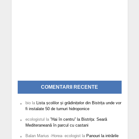
COMENTARII RECENTE
bio
la
Lista școlilor și grădinițelor din Bistrița unde vor
fi instalate 50 de turnuri hidroponice
ecologistul
la
”Hai în centru” la Bistrița: Seară
Mediteraneană în parcul cu castani
Balan Marius -Horea- ecologist
la
Panouri la intrările