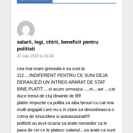
salarii, legi, chirii, beneficii pentru
politisti
27 iulie 2019 la 15:40
cea mai mare greseala e sa suni la
112….INDIFERENT PENTRU CE SUNI DEJA
DERANJEZI UN INTREG APARAT DE STAT
BINE PLATIT….si acum urmeaza ….m…we …cat
duce trenul de cluj dinainte de 89!
platim impozite ca politia sa aiba birouri cu cat mai
multi angajati care nu-s in stare sa deosebeasca o
crima de sinucidere si autoasasinat!!!!
politistii au avut ocazia sa arate romanilor ca le
pasa de cei ce le platesc salariul…sa arate ca sunt