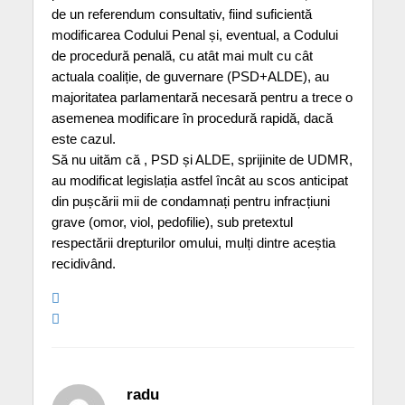
de un referendum consultativ, fiind suficientă
modificarea Codului Penal și, eventual, a Codului
de procedură penală, cu atât mai mult cu cât
actuala coaliție, de guvernare (PSD+ALDE), au
majoritatea parlamentară necesară pentru a trece o
asemenea modificare în procedură rapidă, dacă
este cazul.
Să nu uităm că , PSD și ALDE, sprijinite de UDMR,
au modificat legislația astfel încât au scos anticipat
din pușcării mii de condamnați pentru infracțiuni
grave (omor, viol, pedofilie), sub pretextul
respectării drepturilor omului, mulți dintre aceștia
recidivând.
radu