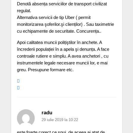
Denotă absența serviciilor de transport civilizat
regulat.
Alternativa servicii de tip Uber ( permit
monitorizarea şoferilor.şi clienților) . Sau taximetrie
cu echipamente de securitate. Concurența..
Apoi calitatea muncii polițiştilor în anchete. A
încrederii populației în a apela şi denunța. A face
controale rutiere e simplu. A avea anchetori , cu
instrumentele legale necesare muncii lor, e mai
greu. Presupune formare etc.
radu
29 iulie 2019 la 10:22
este foarte corect ce spui, de aceea ai atat de