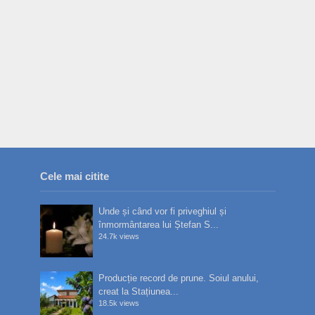
Cele mai citite
Unde și când vor fi priveghiul și
înmormântarea lui Ștefan S...
24.7k views
Producție record de prune. Soiul anului,
creat la Stațiunea...
18.5k views