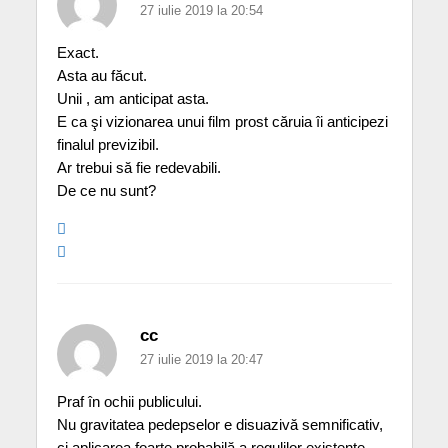
27 iulie 2019 la 20:54
Exact.
Asta au făcut.
Unii , am anticipat asta.
E ca şi vizionarea unui film prost căruia îi anticipezi
finalul previzibil.
Ar trebui să fie redevabili.
De ce nu sunt?
cc
27 iulie 2019 la 20:47
Praf în ochii publicului.
Nu gravitatea pedepselor e disuazivă semnificativ,
ci aplicarea foarte probabilă a regulilor existente.