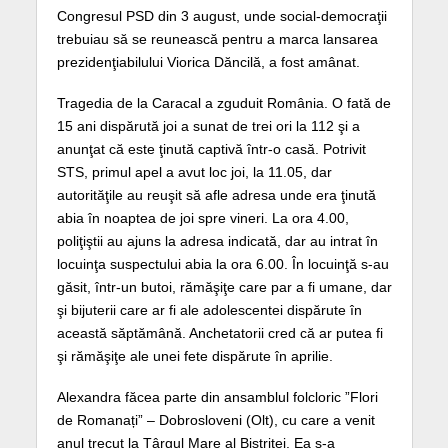
Congresul PSD din 3 august, unde social-democraţii
trebuiau să se reunească pentru a marca lansarea
prezidenţiabilului Viorica Dăncilă, a fost amânat.
Tragedia de la Caracal a zguduit România. O fată de
15 ani dispărută joi a sunat de trei ori la 112 şi a
anunţat că este ţinută captivă într-o casă. Potrivit
STS, primul apel a avut loc joi, la 11.05, dar
autorităţile au reuşit să afle adresa unde era ţinută
abia în noaptea de joi spre vineri. La ora 4.00,
poliţiştii au ajuns la adresa indicată, dar au intrat în
locuinţa suspectului abia la ora 6.00. În locuinţă s-au
găsit, într-un butoi, rămăşiţe care par a fi umane, dar
şi bijuterii care ar fi ale adolescentei dispărute în
această săptămână. Anchetatorii cred că ar putea fi
şi rămăşiţe ale unei fete dispărute în aprilie.
Alexandra făcea parte din ansamblul folcloric ”Flori
de Romanați” – Dobrosloveni (Olt), cu care a venit
anul trecut la Târgul Mare al Bistriței. Ea s-a