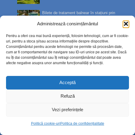
Bilete de tratament balnear în stațiuni prin
Casa de Pensii:...
Administrează consimțământul
15.7k views
Pentru a oferi cea mai bună experiență, folosim tehnologii, cum ar fi cookie-
Sute de oameni l-au condus pe ultimul
uri, pentru a stoca și/sau accesa informațiile despre dispozitive.
Consimțământul pentru aceste tehnologii ne permite să procesăm date,
drum pe Ștefan Sîngeor...
cum ar fi comportamentul de navigare sau ID-uri unice pe acest site. Dacă
14.8k views
nu îți dai consimțământul sau îți retragi consimțământul dat poate avea
afecte negative asupra unor anumite funcționalități și funcții.
Cum va arăta centrul istoric după
modernizare. Planurile pri...
12.7k views
Acceptă
Refuză
Cele mai comentate
Vezi preferințele
Instituția Prefectului, apel pentru reducerea
consumului de...
Politică cookie-uri
Politica de confidențialitate
2k views