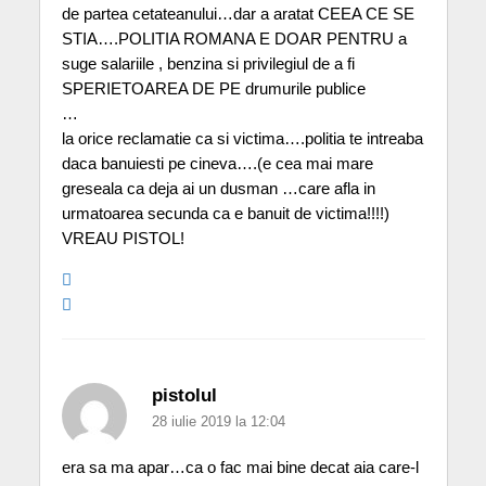
de partea cetateanului…dar a aratat CEEA CE SE
STIA….POLITIA ROMANA E DOAR PENTRU a
suge salariile , benzina si privilegiul de a fi
SPERIETOAREA DE PE drumurile publice
…
la orice reclamatie ca si victima….politia te intreaba
daca banuiesti pe cineva….(e cea mai mare
greseala ca deja ai un dusman …care afla in
urmatoarea secunda ca e banuit de victima!!!!)
VREAU PISTOL!
pistolul
28 iulie 2019 la 12:04
era sa ma apar…ca o fac mai bine decat aia care-l