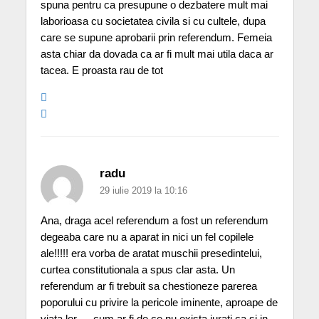
spuna pentru ca presupune o dezbatere mult mai
laborioasa cu societatea civila si cu cultele, dupa
care se supune aprobarii prin referendum. Femeia
asta chiar da dovada ca ar fi mult mai utila daca ar
tacea. E proasta rau de tot
radu
29 iulie 2019 la 10:16
Ana, draga acel referendum a fost un referendum
degeaba care nu a aparat in nici un fel copilele
ale!!!!! era vorba de aratat muschii presedintelui,
curtea constitutionala a spus clar asta. Un
referendum ar fi trebuit sa chestioneze parerea
poporului cu privire la pericole iminente, aproape de
viata lor…..cum ar fi de ce nu exista jurati ca si in