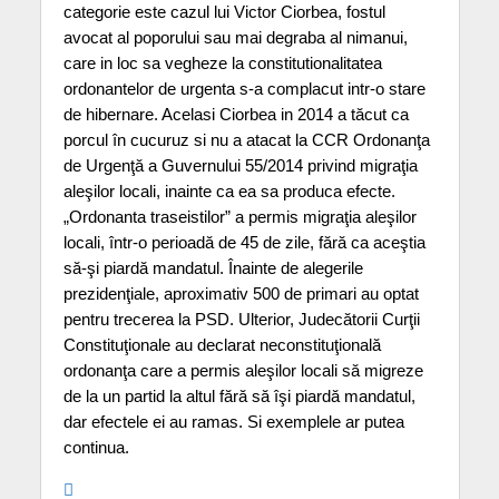
categorie este cazul lui Victor Ciorbea, fostul
avocat al poporului sau mai degraba al nimanui,
care in loc sa vegheze la constitutionalitatea
ordonantelor de urgenta s-a complacut intr-o stare
de hibernare. Acelasi Ciorbea in 2014 a tăcut ca
porcul în cucuruz si nu a atacat la CCR Ordonanţa
de Urgenţă a Guvernului 55/2014 privind migraţia
aleşilor locali, inainte ca ea sa produca efecte.
„Ordonanta traseistilor” a permis migraţia aleşilor
locali, într-o perioadă de 45 de zile, fără ca aceştia
să-şi piardă mandatul. Înainte de alegerile
prezidenţiale, aproximativ 500 de primari au optat
pentru trecerea la PSD. Ulterior, Judecătorii Curţii
Constituţionale au declarat neconstituţională
ordonanţa care a permis aleşilor locali să migreze
de la un partid la altul fără să îşi piardă mandatul,
dar efectele ei au ramas. Si exemplele ar putea
continua.