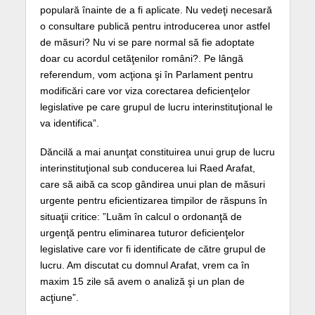
populară înainte de a fi aplicate. Nu vedeţi necesară
o consultare publică pentru introducerea unor astfel
de măsuri? Nu vi se pare normal să fie adoptate
doar cu acordul cetăţenilor români?. Pe lângă
referendum, vom acţiona şi în Parlament pentru
modificări care vor viza corectarea deficienţelor
legislative pe care grupul de lucru interinstituţional le
va identifica”.
Dăncilă a mai anunţat constituirea unui grup de lucru
interinstituţional sub conducerea lui Raed Arafat,
care să aibă ca scop gândirea unui plan de măsuri
urgente pentru eficientizarea timpilor de răspuns în
situaţii critice: ”Luăm în calcul o ordonanţă de
urgenţă pentru eliminarea tuturor deficienţelor
legislative care vor fi identificate de către grupul de
lucru. Am discutat cu domnul Arafat, vrem ca în
maxim 15 zile să avem o analiză şi un plan de
acţiune”.