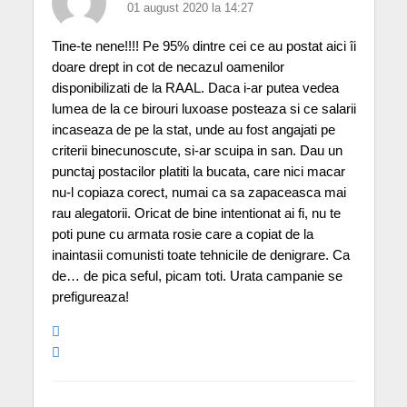
01 august 2020 la 14:27
Tine-te nene!!!! Pe 95% dintre cei ce au postat aici îi
doare drept in cot de necazul oamenilor
disponibilizati de la RAAL. Daca i-ar putea vedea
lumea de la ce birouri luxoase posteaza si ce salarii
incaseaza de pe la stat, unde au fost angajati pe
criterii binecunoscute, si-ar scuipa in san. Dau un
punctaj postacilor platiti la bucata, care nici macar
nu-l copiaza corect, numai ca sa zapaceasca mai
rau alegatorii. Oricat de bine intentionat ai fi, nu te
poti pune cu armata rosie care a copiat de la
inaintasii comunisti toate tehnicile de denigrare. Ca
de… de pica seful, picam toti. Urata campanie se
prefigureaza!