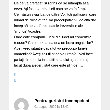
De ce va prefaceți surprins că se întâmplă așa
ceva. Ați fost avertizați că asta se va întâmpla.
Ce măsuri s-au luat de către Voi, toți politicienii care
numai de “binele” țării va preocupați? Nu de alta dar
încep să se vadă rezultatele ireversibile ale
“muncii” Voastre.
Oare cate companii, IMM din județ au comenzile
reduse? Cate se zbat sa dea de lucru angajaților?
Aveți vreo situație daca tot va preocupa binele
oamenilor? Aveți soluții pt ce va urma? Îi veți face
pe toți directori la instituțiile statului așa cum ați
făcut după alegeri, stat care este plin de ….
Pentru guristul incompetent
01 august 2020 la 13:42