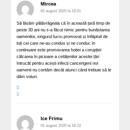
Mircea
02 august 2020 la 19:01
Să lăsăm pălăvrăgeala că în această țară timp de
peste 30 ani nu s-a făcut nimic pentru bunăstarea
oamenilor, singurul lucru promovat și înfăptuit de
toți cei care ne-au condus și ne conduc în
continuare este promovarea hoției a corupției
călcarea în picioare a cetățenilor acestei țări
întrucât pentru acești infecți cancerigeni noi
oamenii nu contăm decât atunci când trebuie să le
dăm voturi.
Ice Frimu
01 august 2020 la 16:22