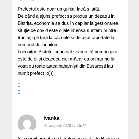
Prefectul este doar un gurist, latră și atât.
De când a ajuns prefect sa produs un dezatru in
Bistrița, economia sa dus în cap iar la gestionarea
situție de covid este o jale imensă suntem printre
fruntași pe țară la cazurile și decese raportate la
numărul de locuitori.
Locouitori Bistriței și-au dat seama că numai gura
este de el și deaceea nici măcar ca primar nu la
votat cu toate astea habarniști din Busurești lau
numit prefect ;o)))
Ivanka
01 august 2020 la 16:44
S-a pornit armata de latratori angajata de Raducu si