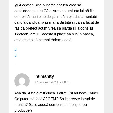
@ Alegător, Bine punctat. Stelică vrea să
candideze pentru CJ el vrea ca umilința lui să fie
completă, nu-i este deajuns că a pierdut lamentabil
când a candidat la primăria Bistrița și că sa făcut de
râs ca prefect acum vrea să piardă și la consiliu
județean, omului acesta îi place să o ia în bască,
asta este o să ne mai râdem odată.
humanity
01 august 2020 la 08:45
Așa da. Asta e atitudinea. Lătratul și aruncatul vinei.
Ce putea să facă AJOFM? Sa le creeze locuri de
munca? Sa le aducă comenzi pt menținerea
producției?