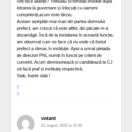
veți face alianțe? Trebuiau schimbați imediat după
intrarea la guvernare și înlocuiți cu oameni
competenți,acum este târziu.
Aveam așteptări mai mari din partea domnului
prefect, am crezut că este altfel, din păcate m-a
dezamăgit. Încă de la instalarea în această funcție,
am observat cum se face că nu vede că fostul
prefect a rămas în instituție. Apoi a urmat pleiada
de directori PNL numiți în funcții pe criterii de
cumetrii. Acum demisionează și candidează la CJ
să facă praf și instituția respectivă.
Slab, foarte slab !
votant
01 august 2020 la 15:46