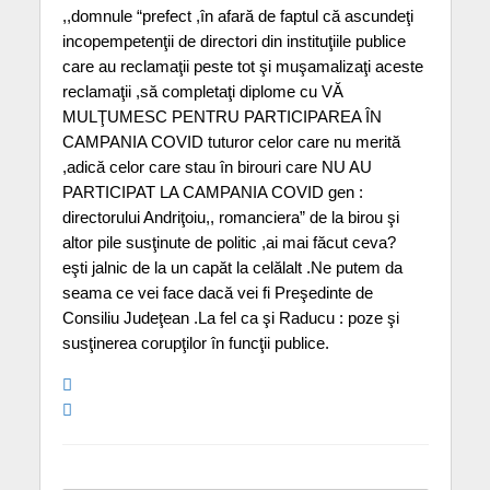
,,domnule “prefect ,în afară de faptul că ascundeţi
incopempetenţii de directori din instituţiile publice
care au reclamaţii peste tot şi muşamalizaţi aceste
reclamaţii ,să completaţi diplome cu VĂ
MULŢUMESC PENTRU PARTICIPAREA ÎN
CAMPANIA COVID tuturor celor care nu merită
,adică celor care stau în birouri care NU AU
PARTICIPAT LA CAMPANIA COVID gen :
directorului Andriţoiu,, romanciera” de la birou şi
altor pile susţinute de politic ,ai mai făcut ceva?
eşti jalnic de la un capăt la celălalt .Ne putem da
seama ce vei face dacă vei fi Preşedinte de
Consiliu Judeţean .La fel ca şi Raducu : poze şi
susţinerea corupţilor în funcţii publice.