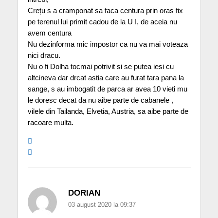
Crețu s a cramponat sa faca centura prin oras fix
pe terenul lui primit cadou de la U I, de aceia nu
avem centura
Nu dezinforma mic impostor ca nu va mai voteaza
nici dracu.
Nu o fi Dolha tocmai potrivit si se putea iesi cu
altcineva dar drcat astia care au furat tara pana la
sange, s au imbogatit de parca ar avea 10 vieti mu
le doresc decat da nu aibe parte de cabanele ,
vilele din Tailanda, Elvetia, Austria, sa aibe parte de
racoare multa.
DORIAN
03 august 2020 la 09:37