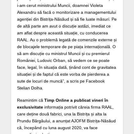
i-am cerut ministrului Muncii, doamnei Violeta
Alexandru să facă o monitorizare a managementului
agenției din Bistrița-Năsăud și să fie luate măsuri. Pe
de altă parte am avut o discuție astăzi, imediat ce
am aflat despre această situație, cu conducerea
RAAL. Au o problemă legată de comenzile externe și
de blocajele temporare de pe piața internațională. O
să am discuție cu ministrul Muncii și cu premierul
României, Ludovic Orban, să vedem ce se poate
face, legal, în situația dată, ținând cont de gravitatea
situației și de faptul că este vorba de pierderea a
sute de locuri de muncă”, a scris pe Facebook
Stelian Dolha.
Reamintim că
Timp Online a publicat vineri în
exclusivitate
informația potrivit căreia firma RAAL,
care deține două fabrici, una la Bistrița și alta la
Prundu Bârgăului, a anunțat AJOFM Bistrița-Năsăud
că, începând cu luna august 2020, va face