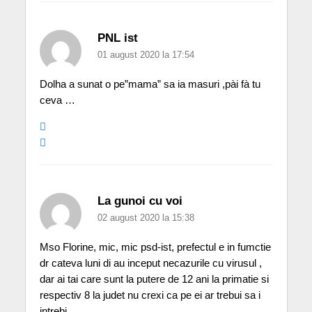
PNL ist
01 august 2020 la 17:54
Dolha a sunat o pe”mama” sa ia masuri ,pài fà tu
ceva …
La gunoi cu voi
02 august 2020 la 15:38
Mso Florine, mic, mic psd-ist, prefectul e in fumctie
dr cateva luni di au inceput necazurile cu virusul ,
dar ai tai care sunt la putere de 12 ani la primatie si
respectiv 8 la judet nu crexi ca pe ei ar trebui sa i
intrebi,