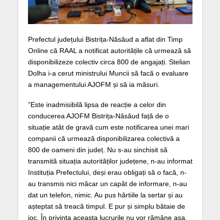
Prefectul județului Bistrița-Năsăud a aflat din Timp
Online că RAAL a notificat autoritățile că urmează să
disponibilizeze colectiv circa 800 de angajați. Stelian
Dolha i-a cerut ministrului Muncii să facă o evaluare
a managementului AJOFM și să ia măsuri.
”Este inadmisibilă lipsa de reacție a celor din
conducerea AJOFM Bistrița-Năsăud față de o
situație atât de gravă cum este notificarea unei mari
companii că urmează disponibilizarea colectivă a
800 de oameni din județ. Nu s-au sinchisit să
transmită situația autorităților județene, n-au informat
Instituția Prefectului, deși erau obligați să o facă, n-
au transmis nici măcar un capăt de informare, n-au
dat un telefon, nimic. Au pus hârtiile la sertar și au
așteptat să treacă timpul. E pur și simplu bătaie de
joc. În privința aceasta lucrurile nu vor rămâne așa,