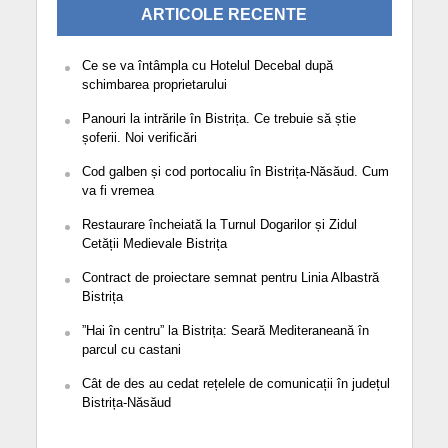
ARTICOLE RECENTE
Ce se va întâmpla cu Hotelul Decebal după
schimbarea proprietarului
Panouri la intrările în Bistrița. Ce trebuie să știe
șoferii. Noi verificări
Cod galben și cod portocaliu în Bistrița-Năsăud. Cum
va fi vremea
Restaurare încheiată la Turnul Dogarilor și Zidul
Cetății Medievale Bistrița
Contract de proiectare semnat pentru Linia Albastră
Bistrița
”Hai în centru” la Bistrița: Seară Mediteraneană în
parcul cu castani
Cât de des au cedat rețelele de comunicații în județul
Bistrița-Năsăud