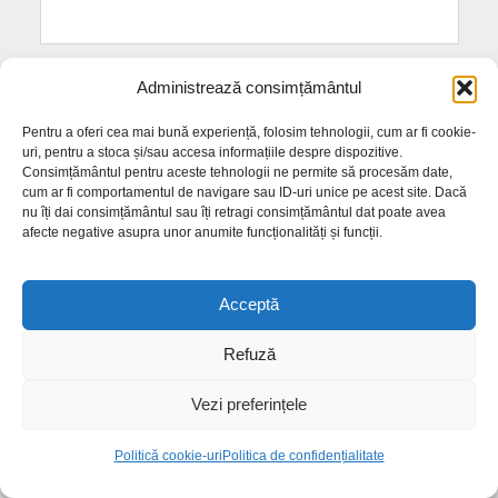
Administrează consimțământul
Pentru a oferi cea mai bună experiență, folosim tehnologii, cum ar fi cookie-
uri, pentru a stoca și/sau accesa informațiile despre dispozitive.
Consimțământul pentru aceste tehnologii ne permite să procesăm date,
cum ar fi comportamentul de navigare sau ID-uri unice pe acest site. Dacă
nu îți dai consimțământul sau îți retragi consimțământul dat poate avea
afecte negative asupra unor anumite funcționalități și funcții.
Acceptă
Refuză
Vezi preferințele
Politică cookie-uri
Politica de confidențialitate