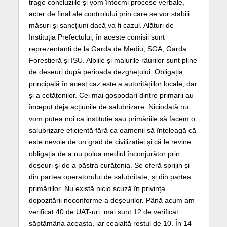
trage concluziile și vom întocmi procese verbale,
acter de final ale controlului prin care se vor stabili
măsuri și sancțiuni dacă va fi cazul. Alături de
Instituția Prefectului, în aceste comisii sunt
reprezentanți de la Garda de Mediu, SGA, Garda
Forestieră și ISU. Albiile și malurile râurilor sunt pline
de deșeuri după perioada dezghețului. Obligația
principală în acest caz este a autoritățiilor locale, dar
și a cetățenilor. Cei mai gospodari dintre primarii au
început deja acțiunile de salubrizare. Niciodată nu
vom putea noi ca instituție sau primăriile să facem o
salubrizare eficientă fără ca oamenii să înțeleagă că
este nevoie de un grad de civilizației și că le revine
obligația de a nu polua mediul înconjurător prin
deșeuri și de a păstra curățenia. Se oferă sprijin și
din partea operatorului de salubritate, și din partea
primăriilor. Nu există nicio scuză în privința
depozitării neconforme a deșeurilor. Până acum am
verificat 40 de UAT-uri, mai sunt 12 de verificat
săptămâna aceasta, iar cealaltă restul de 10. În 14