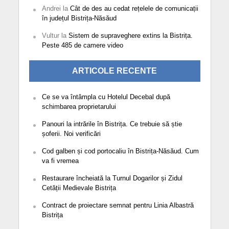
Andrei
la
Cât de des au cedat rețelele de comunicații
în județul Bistrița-Năsăud
Vultur
la
Sistem de supraveghere extins la Bistrița.
Peste 485 de camere video
ARTICOLE RECENTE
Ce se va întâmpla cu Hotelul Decebal după
schimbarea proprietarului
Panouri la intrările în Bistrița. Ce trebuie să știe
șoferii. Noi verificări
Cod galben și cod portocaliu în Bistrița-Năsăud. Cum
va fi vremea
Restaurare încheiată la Turnul Dogarilor și Zidul
Cetății Medievale Bistrița
Contract de proiectare semnat pentru Linia Albastră
Bistrița