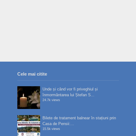
Cele mai citite
Unde și când vor fi priveghiul și
înmormântarea lui Ștefan S...
24.7k views
Bilete de tratament balnear în stațiuni prin
Casa de Pensii:...
15.5k views