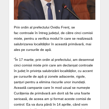
Prin ordin al prefectului Ovidiu Frenț, se
fac controale în întreg județul, de către cinci comisii
mixte, pentru a verifica modul în care se realizează
salubrizarea localităților în această primăvară, mai
ales pe cursurile de apă.
”În 17 martie, prin ordin al prefectului, am desemnat
cinci comisii mixte prin care am declanșat controale
în județ în privința salubrizării localităților, cu accent
pe cursurile de apă și zonele adiacente, rigole,
șanțuri pentru a elimina riscurile unor inundații.
Această campanie care în mod uzual se numește
Curățenia de primăvară am dorit să fie una foarte
serioasă, de aceea am și format aceste comisii de
control. Ea va dura până în 14 aprilie, când vom