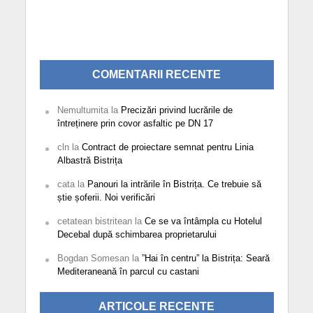
COMENTARII RECENTE
Nemultumita
la
Precizări privind lucrările de
întreținere prin covor asfaltic pe DN 17
cln
la
Contract de proiectare semnat pentru Linia
Albastră Bistrița
cata
la
Panouri la intrările în Bistrița. Ce trebuie să
știe șoferii. Noi verificări
cetatean bistritean
la
Ce se va întâmpla cu Hotelul
Decebal după schimbarea proprietarului
Bogdan Somesan
la
”Hai în centru” la Bistrița: Seară
Mediteraneană în parcul cu castani
ARTICOLE RECENTE