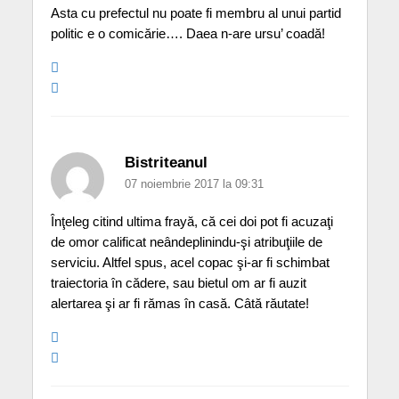
Asta cu prefectul nu poate fi membru al unui partid
politic e o comicărie…. Daea n-are ursu’ coadă!
Bistriteanul
07 noiembrie 2017 la 09:31
Înţeleg citind ultima frayă, că cei doi pot fi acuzaţi
de omor calificat neândeplinindu-şi atribuţiile de
serviciu. Altfel spus, acel copac şi-ar fi schimbat
traiectoria în cădere, sau bietul om ar fi auzit
alertarea şi ar fi rămas în casă. Câtă răutate!