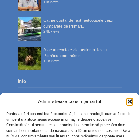
14k views
Cât ne costă, de fapt, autobuzele verzi
cumpărate de Primări...
2.8k views
Atacuri repetate ale urșilor la Telciu.
Primăria cere măsuri...
1.1k views
Info
Despre noi
Administrează consimțământul
Publicitate
Pentru a oferi cea mai bună experiență, folosim tehnologii, cum ar fi cookie-
Contact
uri, pentru a stoca și/sau accesa informațiile despre dispozitive.
Consimțământul pentru aceste tehnologii ne permite să procesăm date,
Politica de confidențialitate
cum ar fi comportamentul de navigare sau ID-uri unice pe acest site. Dacă
nu îți dai consimțământul sau îți retragi consimțământul dat poate avea
Politică cookie-uri (UE)