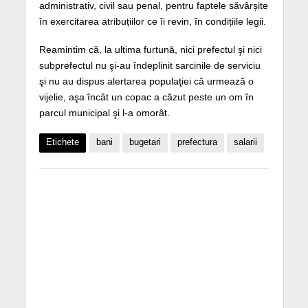
administrativ, civil sau penal, pentru faptele săvârșite
în exercitarea atribuțiilor ce îi revin, în condițiile legii.
Reamintim că, la ultima furtună, nici prefectul şi nici
subprefectul nu şi-au îndeplinit sarcinile de serviciu
şi nu au dispus alertarea populaţiei că urmează o
vijelie, aşa încât un copac a căzut peste un om în
parcul municipal şi l-a omorât.
Etichete
bani
bugetari
prefectura
salarii