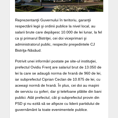
Reprezentanţii Guvernului în teritoriu, garanţii
respectării legii şi ordinii publice la nivel local, au
salarii brute care depăşesc 10.000 de lei lunar, la fel
ca şi primarul Bistriţei, cei doi viceprimari şi
administratorul public, respectiv preşedintele CJ
Bistriţa-Năsăud.
Potrivit unei informări postate pe site-ul instituţiei,
prefectul Ovidiu Frenţ are salariul brut de 13.050 de
lei la care se adaugă norma de hrană de 960 de lei,
iar subprefectul Ciprian Ceclan de 10.875 de lei, cu
aceeaşi normă de hrană. În plus, cei doi au maşini
de serviciu cu şoferi, dar şi telefoane plătite din bani
publici. Atât prefectul, cât şi subprefectul provin din
PSD şi nu ezită să se afişeze cu liderii partidului de
guvernământ la toate evenimentele publice.