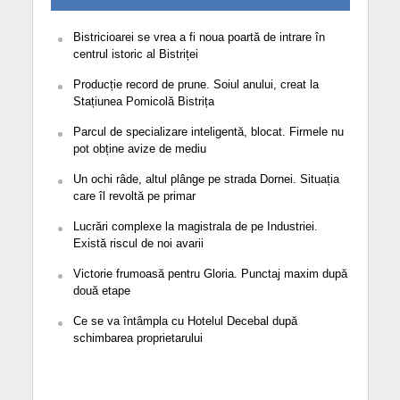
Bistricioarei se vrea a fi noua poartă de intrare în
centrul istoric al Bistriței
Producție record de prune. Soiul anului, creat la
Stațiunea Pomicolă Bistrița
Parcul de specializare inteligentă, blocat. Firmele nu
pot obține avize de mediu
Un ochi râde, altul plânge pe strada Dornei. Situația
care îl revoltă pe primar
Lucrări complexe la magistrala de pe Industriei.
Există riscul de noi avarii
Victorie frumoasă pentru Gloria. Punctaj maxim după
două etape
Ce se va întâmpla cu Hotelul Decebal după
schimbarea proprietarului