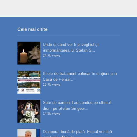
Cele mai citite
Unde și când vor fi priveghiul și
înmormântarea lui Ștefan S...
24.7k views
Bilete de tratament balnear în stațiuni prin
Casa de Pensii:...
15.7k views
Sute de oameni l-au condus pe ultimul
drum pe Ștefan Sîngeor...
14.8k views
Diaspora, bună de plată. Fiscul verifică