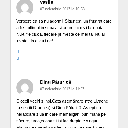
vasile
07 noiembrie 2017 la 10:53
Vorbesti ca sa nu adormi! Sigur esti un frustrat care
a fost ultimul in scoala si acum lucrezi la lopata.
Nu-ti fie ciuda, fiecare primeste ce merita. Nu ai
invatat, la oi cu tine!
Dinu Păturică
07 noiembrie 2017 la 11:27
Ciocoii vechi si noi.Cata asemănare intre Livache
(a se citi Dracnea) si Dinu Păturică. Aștept cu
nerăbdare ziua in care mamaligarii pun mâna pe
săcure,furca,coasa si isi fac dreptate singuri.
Mama ce macel o să fie. Stiu că vă gândiți că-s