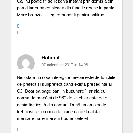
Ca “nu poate fi” se rezolva instant prin demisia din
partid iar dupa ce pleaca din functie revine in partid.
Mare branza… Legi romanesti pentru politruci.
Rabinul
07 noiembrie 2017 la 14:08
Niciodată nu o sa inteleg ce nevoie este de funcțiile
de prefect si subprefect cand există presedinte al
CJ! Doar sa bage bani in buzunare? Iar aia cu
norma de hrană și de 960 de lei chiar este de o
nesimțire ieșită din comun! După un an o sa le
trebuiască si norma de haine ca de la atâta
mâncare nu le mai sunt bune țoalele!