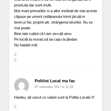
prosti,da dar sunt multi.
Mai marii primariilor si a altor instituții de stat aceste
căpușe pe umerii cetățeanului trimit jăcuții in
teren,si fac propriri ptr. strângerea birurilor. Nu se
mai poate.
Bine taie cuțitul că l-am ascuțit amu
Pe tocilă la morari,să tai capu la jândari
No haidati mă!
Politist Local ma fac
07 noiembrie 2017 la 11:28
Haoleu, ati vazut ce salarii sunt la Politia Locala !!!