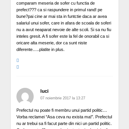
comparam meseria de sofer cu functia de
prefect??? ca si raspundere in primul rand! pe
bune?pai cine ar mai sta in funtctie daca ar avea
salariul unui sofer, care in afara de scoala de soferi
nu a avut neaparat nevoie de alte scoli. Si sa nu fiu
inteles gresit. A fi sofer este la fel de onorabil ca si
oricare alta meserie, dor ca sunt niste
diferente…..platite in plus.
luci
07 noiembrie 2017 la 13:27
Prefectul nu poate fi membru unui partid politic…
Vorba reclamei “Asa ceva nu exista ma!”. Prefectul
nu ar trebui sa fi facut parte din nici un partid politic.