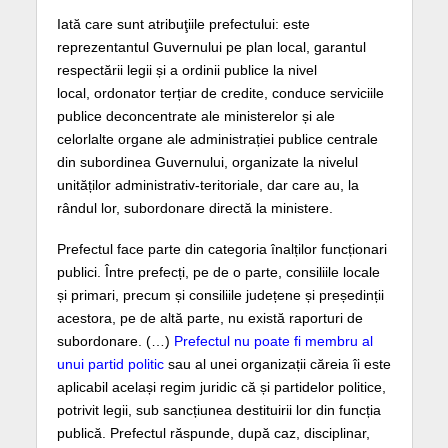
Iată care sunt atribuţiile prefectului: este
reprezentantul Guvernului pe plan local, garantul
respectării legii și a ordinii publice la nivel
local, ordonator terțiar de credite, conduce serviciile
publice deconcentrate ale ministerelor și ale
celorlalte organe ale administrației publice centrale
din subordinea Guvernului, organizate la nivelul
unităților administrativ-teritoriale, dar care au, la
rândul lor, subordonare directă la ministere.
Prefectul face parte din categoria înalților funcționari
publici. Între prefecți, pe de o parte, consiliile locale
și primari, precum și consiliile județene și președinții
acestora, pe de altă parte, nu există raporturi de
subordonare. (…)
Prefectul nu poate fi membru al
unui partid politic
sau al unei organizații căreia îi este
aplicabil același regim juridic că și partidelor politice,
potrivit legii, sub sancțiunea destituirii lor din funcția
publică. Prefectul răspunde, după caz, disciplinar,