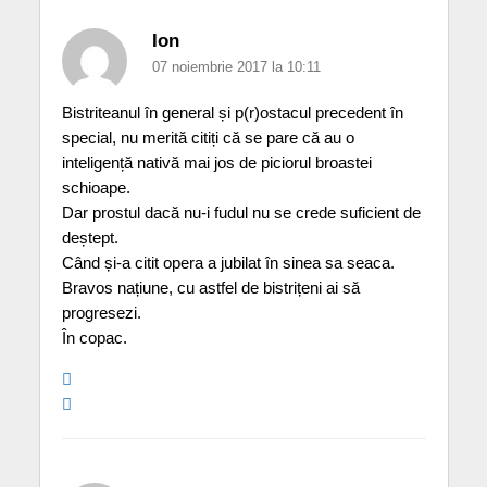
Ion
07 noiembrie 2017 la 10:11
Bistriteanul în general și p(r)ostacul precedent în
special, nu merită citiți că se pare că au o
inteligență nativă mai jos de piciorul broastei
schioape.
Dar prostul dacă nu-i fudul nu se crede suficient de
deștept.
Când și-a citit opera a jubilat în sinea sa seaca.
Bravos națiune, cu astfel de bistrițeni ai să
progresezi.
În copac.