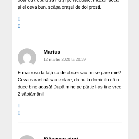
și el ceva bun, scăpa orașul de doi prosti.
Marius
12 martie 2020 la 20:39
E mai roșu la față ca de obicei sau mi se pare mie?
Ceva carantină sau izolare, da nu la domiciliu că o
duce bine acasă! După mine pe pârtie l-aș ține vreo
2 săptămâni!
Silivasan cipri