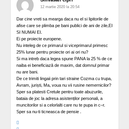
12 martie 2020 la 20:54
Dar cine vreti sa mearga daca nu el si lipitorile de
afise care se plimba pe bani publici de ani de zile,EI
SI NUMAI EI.
Ei pe proiecte europene.
Nu inteleg de ce primarul si viceprimarul primesc
25% lunar pentru proiecte ori ai ori nu?
Si ma intreb daca legea spune PANA la 25 % de ce
naiba ei beneficiază de maxim, dat domnul primar
nu are bani.
De ce trimiti lingaii prin tari straine Cozma cu trupa,
Avram, juriști, Ma, voua nu vii rusine nemernicilor?
Sper sa platesti Cretule pentru toate abuzurile,
bataia de joc la adresa asistenților personali, a
muncitorilor si a celorlalti care nu te pupa in c–r.
Sper sa nu-ti ticneasca de pensie .