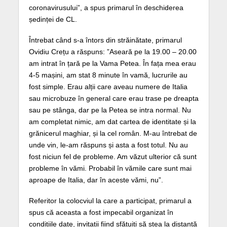
coronavirusului”, a spus primarul în deschiderea
ședinței de CL.
Întrebat când s-a întors din străinătate, primarul
Ovidiu Crețu a răspuns: ”Aseară pe la 19.00 – 20.00
am intrat în țară pe la Vama Petea. În fața mea erau
4-5 mașini, am stat 8 minute în vamă, lucrurile au
fost simple. Erau alții care aveau numere de Italia
sau microbuze în general care erau trase pe dreapta
sau pe stânga, dar pe la Petea se intra normal. Nu
am completat nimic, am dat cartea de identitate și la
grănicerul maghiar, și la cel român. M-au întrebat de
unde vin, le-am răspuns și asta a fost totul. Nu au
fost niciun fel de probleme. Am văzut ulterior că sunt
probleme în vămi. Probabil în vămile care sunt mai
aproape de Italia, dar în aceste vămi, nu”.
Referitor la colocviul la care a participat, primarul a
spus că aceasta a fost impecabil organizat în
condițiile date, invitații fiind sfătuiți să stea la distanță