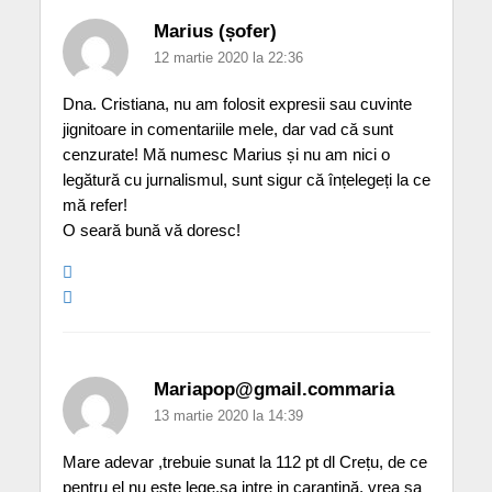
Marius (șofer)
12 martie 2020 la 22:36
Dna. Cristiana, nu am folosit expresii sau cuvinte
jignitoare in comentariile mele, dar vad că sunt
cenzurate! Mă numesc Marius și nu am nici o
legătură cu jurnalismul, sunt sigur că înțelegeți la ce
mă refer!
O seară bună vă doresc!
Mariapop@gmail.commaria
13 martie 2020 la 14:39
Mare adevar ,trebuie sunat la 112 pt dl Crețu, de ce
pentru el nu este lege,sa intre in carantină, vrea sa