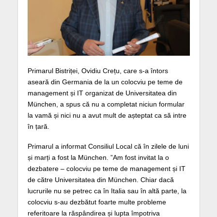
Primarul Bistriței, Ovidiu Crețu, care s-a întors
aseară din Germania de la un colocviu pe teme de
management și IT organizat de Universitatea din
München, a spus că nu a completat niciun formular
la vamă și nici nu a avut mult de așteptat ca să intre
în țară.
Primarul a informat Consiliul Local că în zilele de luni
și marți a fost la München. ”Am fost invitat la o
dezbatere – colocviu pe teme de management și IT
de către Universitatea din München. Chiar dacă
lucrurile nu se petrec ca în Italia sau în altă parte, la
colocviu s-au dezbătut foarte multe probleme
referitoare la răspândirea și lupta împotriva