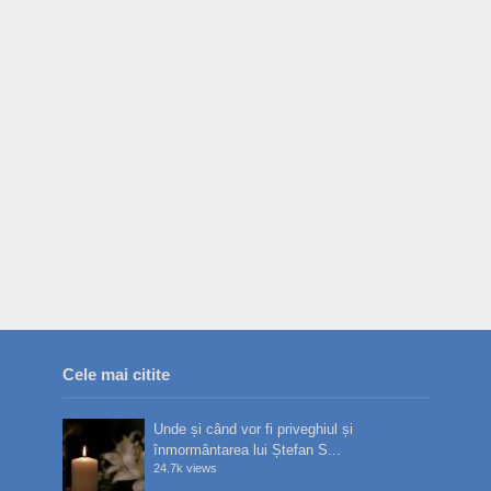
Cele mai citite
Unde și când vor fi priveghiul și
înmormântarea lui Ștefan S...
24.7k views