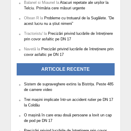
Balanel si Miaunel
la
Atacuri repetate ale urșilor la
Telciu. Primăria cere măsuri urgente
Oltean R
la
Probleme cu trotuarul de la Sugălete. ”De
acest lucru nu a știut nimeni”
Tractoristu'
la
Precizări privind lucrările de întreținere
prin covor asfaltic pe DN 17
Navetă
la
Precizări privind lucrările de întreținere prin
covor asfaltic pe DN 17
ARTICOLE RECENTE
Sistem de supraveghere extins la Bistrița. Peste 485
de camere video
Trei mașini implicate într-un accident rutier pe DN 17
la Coldău
O mașină în care erau două persoane a lovit un cap
de pod pe DN 17
Precizări privind lucrările de întreținere prin covor