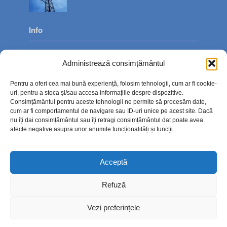
Info
Despre noi
Administrează consimțământul
Publicitate
Pentru a oferi cea mai bună experiență, folosim tehnologii, cum ar fi cookie-
Contact
uri, pentru a stoca și/sau accesa informațiile despre dispozitive.
Consimțământul pentru aceste tehnologii ne permite să procesăm date,
Politica de confidențialitate
cum ar fi comportamentul de navigare sau ID-uri unice pe acest site. Dacă
nu îți dai consimțământul sau îți retragi consimțământul dat poate avea
Politică cookie-uri (UE)
afecte negative asupra unor anumite funcționalități și funcții.
Acceptă
Refuză
Vezi preferințele