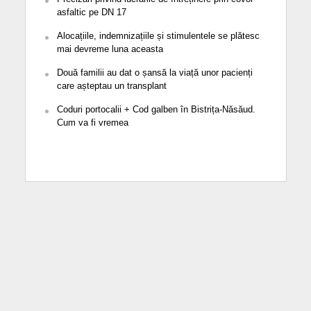
asfaltic pe DN 17
Alocațiile, indemnizațiile și stimulentele se plătesc
mai devreme luna aceasta
Două familii au dat o șansă la viață unor pacienți
care așteptau un transplant
Coduri portocalii + Cod galben în Bistrița-Năsăud.
Cum va fi vremea