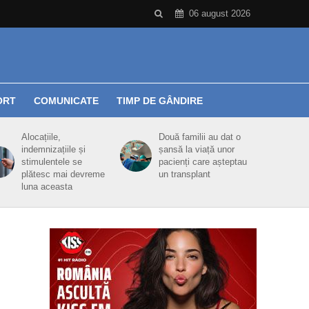
06 august 2026
ORT
COMUNICATE
TIMP DE GÂNDIRE
Alocațiile,
Două familii au dat o
indemnizațiile și
șansă la viață unor
stimulentele se
pacienți care așteptau
plătesc mai devreme
un transplant
luna aceasta