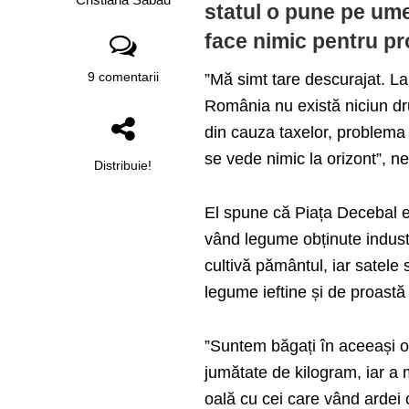
statul o pune pe umer
face nimic pentru pr
9 comentarii
”Mă simt tare descurajat. La
România nu există niciun d
din cauza taxelor, problema
se vede nimic la orizont”, n
Distribuie!
El spune că Piața Decebal e 
vând legume obținute industri
cultivă pământul, iar satele
legume ieftine și de proastă 
”Suntem băgați în aceeași o
jumătate de kilogram, iar a
oală cu cei care vând ardei 