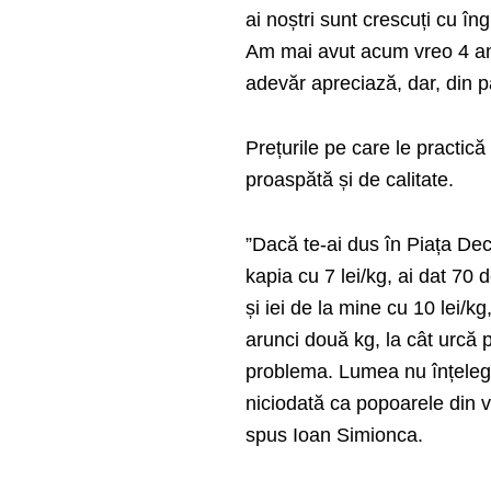
ai noștri sunt crescuți cu în
Am mai avut acum vreo 4 ani 
adevăr apreciază, dar, din pă
Prețurile pe care le practică
proaspătă și de calitate.
”Dacă te-ai dus în Piața Dec
kapia cu 7 lei/kg, ai dat 70 
și iei de la mine cu 10 lei/k
arunci două kg, la cât urcă pr
problema. Lumea nu înțelege
niciodată ca popoarele din
spus Ioan Simionca.