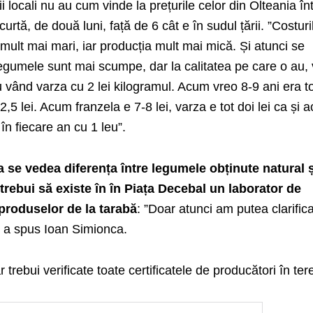
ii locali nu au cum vinde la prețurile celor din Olteania în
urtă, de două luni, față de 6 cât e în sudul țării. ”Costuri
 mult mai mari, iar producția mult mai mică. Și atunci se
 legumele sunt mai scumpe, dar la calitatea pe care o au,
vând varza cu 2 lei kilogramul. Acum vreo 8-9 ani era to
 2,5 lei. Acum franzela e 7-8 lei, varza e tot doi lei ca și
 în fiecare an cu 1 leu”.
a se vedea diferența între legumele obținute natural ș
 trebui să existe în în Piața Decebal un laborator de
 produselor de la tarabă
: ”Doar atunci am putea clarific
”, a spus Ioan Simionca.
rebui verificate toate certificatele de producători în ter