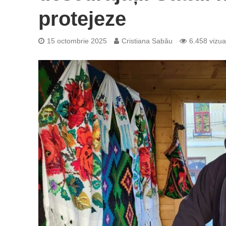
protejeze
15 octombrie 2025
Cristiana Sabău
6.458 vizual