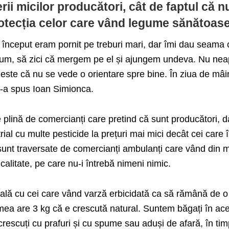
ii micilor producători, cât de faptul că n
otecția celor care vând legume sănătoase
 început eram pornit pe treburi mari, dar îmi dau seama 
rum, să zici că mergem pe el și ajungem undeva. Nu nea
 este că nu se vede o orientare spre bine. În ziua de mâ
e-a spus Ioan Simionca.
plină de comercianți care pretind că sunt producători, d
al cu multe pesticide la prețuri mai mici decât cei care î
 sunt traversate de comercianți ambulanți care vând din 
calitate, pe care nu-i întrebă nimeni nimic.
ală cu cei care vând varză erbicidată ca să rămână de o
 mea are 3 kg că e crescută natural. Suntem băgați în ac
crescuți cu prafuri și cu spume sau aduși de afară, în ti