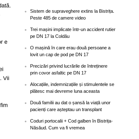
dată.
Sistem de supraveghere extins la Bistrița.
-
Peste 485 de camere video
Trei mașini implicate într-un accident rutier
pe DN 17 la Coldău
or e
O mașină în care erau două persoane a
lovit un cap de pod pe DN 17
Precizări privind lucrările de întreținere
ei
prin covor asfaltic pe DN 17
. Vii
Alocațiile, indemnizațiile și stimulentele se
plătesc mai devreme luna aceasta
Două familii au dat o șansă la viață unor
 fim
pacienți care așteptau un transplant
a
Coduri portocalii + Cod galben în Bistrița-
Năsăud. Cum va fi vremea