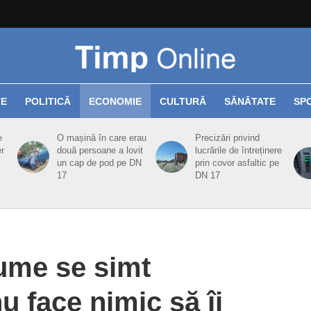
TE
POLITICĂ
ECONOMIE
CULTURĂ
SĂNĂTATE
SP
e
O mașină în care erau
Precizări privind
er
două persoane a lovit
lucrările de întreținere
un cap de pod pe DN
prin covor asfaltic pe
17
DN 17
gume se simt
nu face nimic să îi