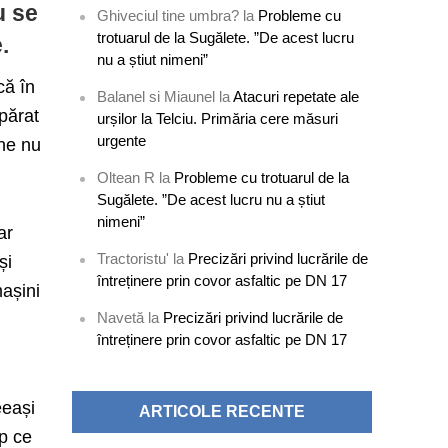
u se
Ghiveciul tine umbra?
la
Probleme cu
trotuarul de la Sugălete. ”De acest lucru
.
nu a știut nimeni”
că în
Balanel si Miaunel
la
Atacuri repetate ale
părat
urșilor la Telciu. Primăria cere măsuri
urgente
ine nu
Oltean R
la
Probleme cu trotuarul de la
Sugălete. ”De acest lucru nu a știut
nimeni”
ar
Tractoristu'
la
Precizări privind lucrările de
și
întreținere prin covor asfaltic pe DN 17
mașini
Navetă
la
Precizări privind lucrările de
întreținere prin covor asfaltic pe DN 17
eeași
ARTICOLE RECENTE
mp ce