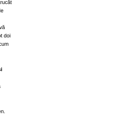
trucât
le
 vă
t doi
 acum
i
a
en.