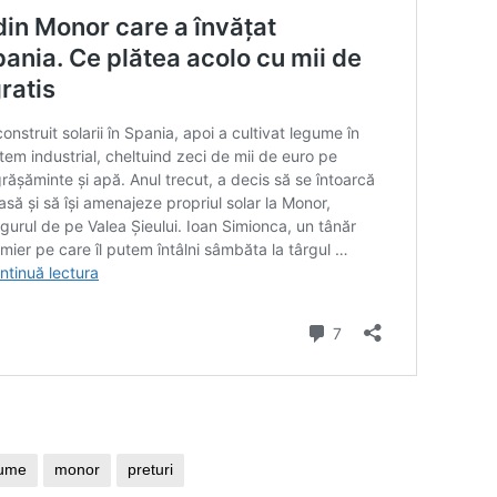
gume
monor
preturi