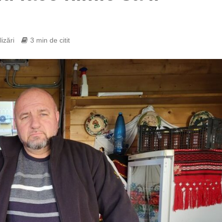
izări
3 min de citit