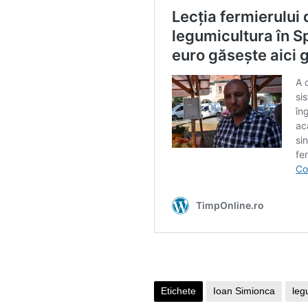
Etichete
Ioan Simionca
le