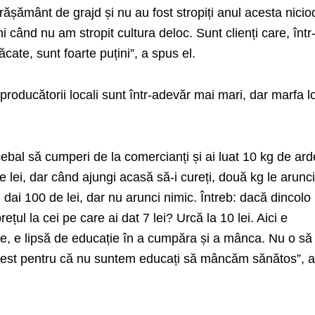
grășământ de grajd și nu au fost stropiți anul acesta nicio
când nu am stropit cultura deloc. Sunt clienți care, într
cate, sunt foarte puțini”, a spus el.
 producătorii locali sunt într-adevăr mai mari, dar marfa l
ebal să cumperi de la comercianți și ai luat 10 kg de ard
de lei, dar când ajungi acasă să-i cureți, două kg le arunci
g, dai 100 de lei, dar nu arunci nimic. Întreb: dacă dincolo
ețul la cei pe care ai dat 7 lei? Urcă la 10 lei. Aici e
, e lipsă de educație în a cumpăra și a mânca. Nu o să
 vest pentru că nu suntem educați să mâncăm sănătos”, 