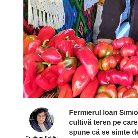
Fermierul Ioan Simi
cultivă teren pe car
spune că se simte de
Cristiana Sabău