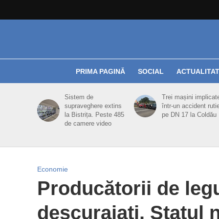
PRIMA PAGINĂ
SOCIAL
ACTUALITA
Sistem de
Trei mașini implicat
supraveghere extins
într-un accident ruti
la Bistrița. Peste 485
pe DN 17 la Coldău
de camere video
Economie
Producătorii de le
descurajați. Statul 