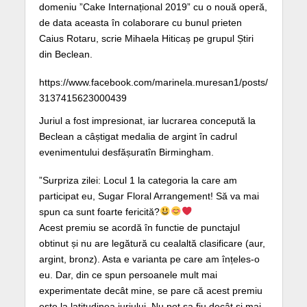
domeniu ”Cake Internațional 2019” cu o nouă operă,
de data aceasta în colaborare cu bunul prieten
Caius Rotaru, scrie Mihaela Hiticaș pe grupul Știri
din Beclean.
https://www.facebook.com/marinela.muresan1/posts/
3137415623000439
Juriul a fost impresionat, iar lucrarea concepută la
Beclean a câștigat medalia de argint în cadrul
evenimentului desfășuratîn Birmingham.
”Surpriza zilei: Locul 1 la categoria la care am
participat eu, Sugar Floral Arrangement! Să va mai
spun ca sunt foarte fericită?
Acest premiu se acordă în functie de punctajul
obtinut și nu are legătură cu cealaltă clasificare (aur,
argint, bronz). Asta e varianta pe care am înțeles-o
eu. Dar, din ce spun persoanele mult mai
experimentate decât mine, se pare că acest premiu
este la latitudinea juriului. Nu pot sa fiu decât si mai