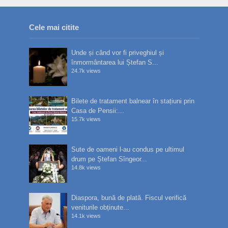
Cele mai citite
Unde și când vor fi priveghiul și
înmormântarea lui Ștefan S...
24.7k views
Bilete de tratament balnear în stațiuni prin
Casa de Pensii:...
15.7k views
Sute de oameni l-au condus pe ultimul
drum pe Ștefan Sîngeor...
14.8k views
Diaspora, bună de plată. Fiscul verifică
veniturile obținute...
14.1k views