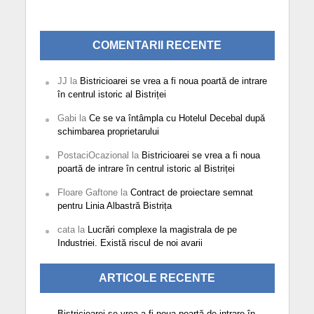
COMENTARII RECENTE
JJ
la
Bistricioarei se vrea a fi noua poartă de intrare
în centrul istoric al Bistriței
Gabi
la
Ce se va întâmpla cu Hotelul Decebal după
schimbarea proprietarului
PostaciOcazional
la
Bistricioarei se vrea a fi noua
poartă de intrare în centrul istoric al Bistriței
Floare Gaftone
la
Contract de proiectare semnat
pentru Linia Albastră Bistrița
cata
la
Lucrări complexe la magistrala de pe
Industriei. Există riscul de noi avarii
ARTICOLE RECENTE
Bistricioarei se vrea a fi noua poartă de intrare în