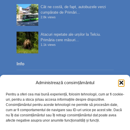
Cât ne costă, de fapt, autobuzele verzi
cumpărate de Primări...
2.8k views
Atacuri repetate ale urșilor la Telciu.
Primăria cere măsuri...
1.1k views
Info
Despre noi
Administrează consimțământul
Publicitate
Pentru a oferi cea mai bună experiență, folosim tehnologii, cum ar fi cookie-
Contact
uri, pentru a stoca și/sau accesa informațiile despre dispozitive.
Consimțământul pentru aceste tehnologii ne permite să procesăm date,
Politica de confidențialitate
cum ar fi comportamentul de navigare sau ID-uri unice pe acest site. Dacă
nu îți dai consimțământul sau îți retragi consimțământul dat poate avea
Politică cookie-uri (UE)
afecte negative asupra unor anumite funcționalități și funcții.