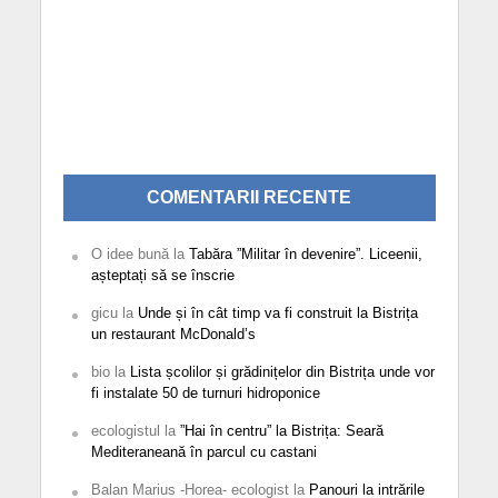
COMENTARII RECENTE
O idee bună
la
Tabăra ”Militar în devenire”. Liceenii,
așteptați să se înscrie
gicu
la
Unde și în cât timp va fi construit la Bistrița
un restaurant McDonald’s
bio
la
Lista școlilor și grădinițelor din Bistrița unde vor
fi instalate 50 de turnuri hidroponice
ecologistul
la
”Hai în centru” la Bistrița: Seară
Mediteraneană în parcul cu castani
Balan Marius -Horea- ecologist
la
Panouri la intrările