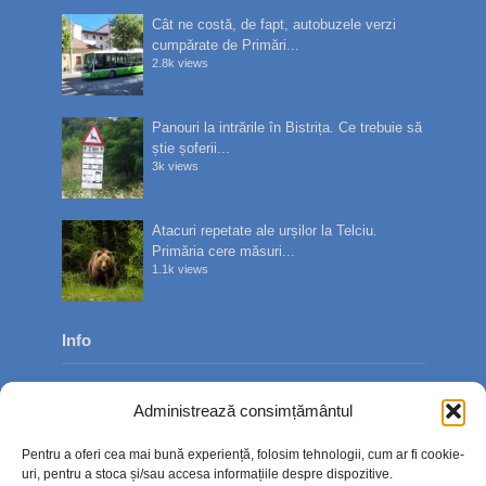
Cât ne costă, de fapt, autobuzele verzi
cumpărate de Primări...
2.8k views
Panouri la intrările în Bistrița. Ce trebuie să
știe șoferii...
3k views
Atacuri repetate ale urșilor la Telciu.
Primăria cere măsuri...
1.1k views
Info
Despre noi
Administrează consimțământul
Publicitate
Pentru a oferi cea mai bună experiență, folosim tehnologii, cum ar fi cookie-
Contact
uri, pentru a stoca și/sau accesa informațiile despre dispozitive.