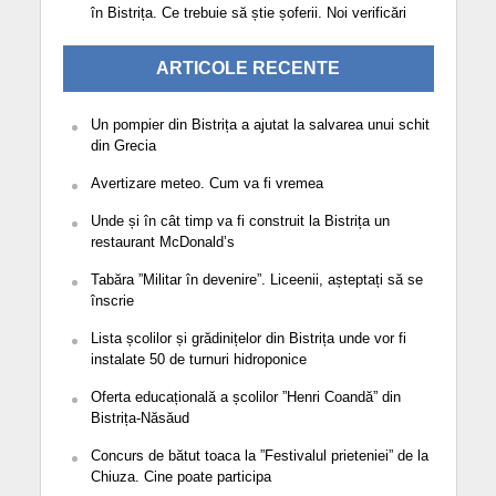
în Bistrița. Ce trebuie să știe șoferii. Noi verificări
ARTICOLE RECENTE
Un pompier din Bistrița a ajutat la salvarea unui schit
din Grecia
Avertizare meteo. Cum va fi vremea
Unde și în cât timp va fi construit la Bistrița un
restaurant McDonald’s
Tabăra ”Militar în devenire”. Liceenii, așteptați să se
înscrie
Lista școlilor și grădinițelor din Bistrița unde vor fi
instalate 50 de turnuri hidroponice
Oferta educațională a școlilor ”Henri Coandă” din
Bistrița-Năsăud
Concurs de bătut toaca la ”Festivalul prieteniei” de la
Chiuza. Cine poate participa