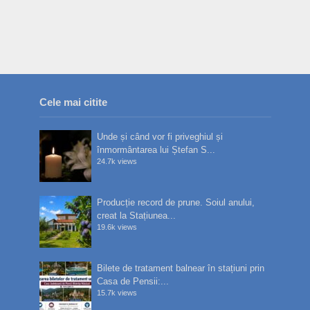
Cele mai citite
Unde și când vor fi priveghiul și
înmormântarea lui Ștefan S...
24.7k views
Producție record de prune. Soiul anului,
creat la Stațiunea...
19.6k views
Bilete de tratament balnear în stațiuni prin
Casa de Pensii:...
15.7k views