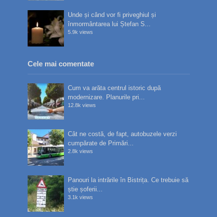
Unde și când vor fi priveghiul și
înmormântarea lui Ștefan S...
5.9k views
Cele mai comentate
Cum va arăta centrul istoric după
modernizare. Planurile pri...
12.8k views
Cât ne costă, de fapt, autobuzele verzi
cumpărate de Primări...
2.8k views
Panouri la intrările în Bistrița. Ce trebuie să
știe șoferii...
3.1k views