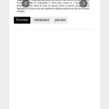
Etichete
năsăudului
parcare