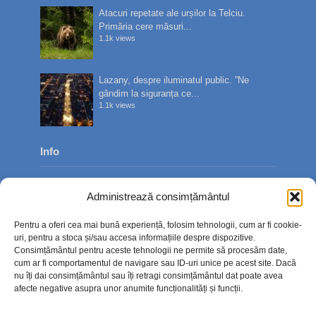
Atacuri repetate ale urșilor la Telciu.
Primăria cere măsuri...
1.1k views
Lazany, despre iluminatul public. ”Ne
gândim la siguranța ce...
1.1k views
Info
Despre noi
Administrează consimțământul
Publicitate
Pentru a oferi cea mai bună experiență, folosim tehnologii, cum ar fi cookie-
Contact
uri, pentru a stoca și/sau accesa informațiile despre dispozitive.
Consimțământul pentru aceste tehnologii ne permite să procesăm date,
Politica de confidențialitate
cum ar fi comportamentul de navigare sau ID-uri unice pe acest site. Dacă
nu îți dai consimțământul sau îți retragi consimțământul dat poate avea
Politică cookie-uri (UE)
afecte negative asupra unor anumite funcționalități și funcții.