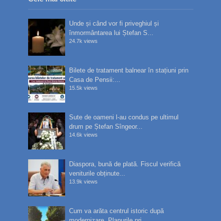
Unde și când vor fi priveghiul și
înmormântarea lui Ștefan S...
24.7k views
Bilete de tratament balnear în stațiuni prin
Casa de Pensii:...
15.5k views
Sute de oameni l-au condus pe ultimul
drum pe Ștefan Sîngeor...
14.6k views
Diaspora, bună de plată. Fiscul verifică
veniturile obținute...
13.9k views
Cum va arăta centrul istoric după
modernizare. Planurile pri...