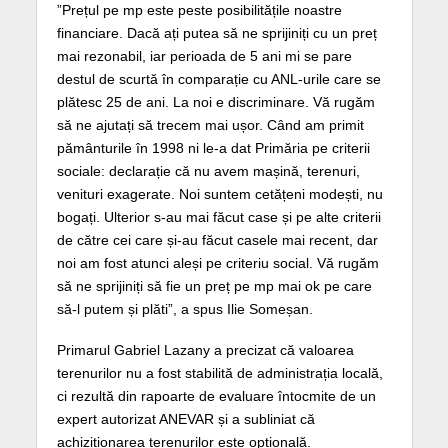
”Prețul pe mp este peste posibilitățile noastre
financiare. Dacă ați putea să ne sprijiniți cu un preț
mai rezonabil, iar perioada de 5 ani mi se pare
destul de scurtă în comparație cu ANL-urile care se
plătesc 25 de ani. La noi e discriminare. Vă rugăm
să ne ajutați să trecem mai ușor. Când am primit
pământurile în 1998 ni le-a dat Primăria pe criterii
sociale: declarație că nu avem mașină, terenuri,
venituri exagerate. Noi suntem cetățeni modești, nu
bogați. Ulterior s-au mai făcut case și pe alte criterii
de către cei care și-au făcut casele mai recent, dar
noi am fost atunci aleși pe criteriu social. Vă rugăm
să ne sprijiniți să fie un preț pe mp mai ok pe care
să-l putem și plăti”, a spus Ilie Someșan.
Primarul Gabriel Lazany a precizat că valoarea
terenurilor nu a fost stabilită de administrația locală,
ci rezultă din rapoarte de evaluare întocmite de un
expert autorizat ANEVAR și a subliniat că
achiziționarea terenurilor este opțională.