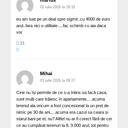
marius
02 iulie 2026 la 18:33
eu am luat pe un deal spre sigmir..cu 4000 de euro
arul..fara nici o utilitate….fac schimb cu aia daca
vor
21
Mihai
03 iulie 2026 la 09:27
Cine nu își permite de ce s-a întins sa facă casa,
sunt mulți care trăiesc în apartamente….acuma
terenul ala oricum a fost concesionat la un preț de
nimic pe 30 de ani….acuma era cazul sa ceara și
starul bani pe el, nu? Altfel nu ar fi corect fără de cei
ce au cumpărat terenuri la 8, 9.000 arul, tot pentru