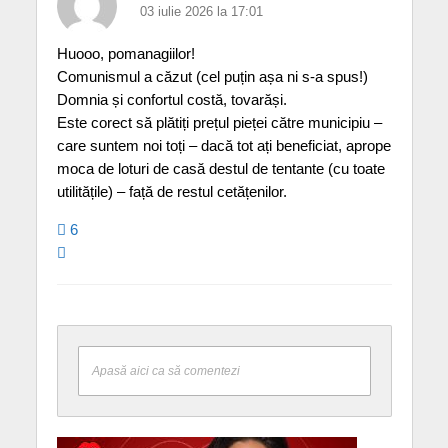
03 iulie 2026 la 17:01
Huooo, pomanagiilor!
Comunismul a căzut (cel puțin așa ni s-a spus!)
Domnia și confortul costă, tovarăși.
Este corect să plătiți prețul pieței către municipiu –
care suntem noi toți – dacă tot ați beneficiat, aprope
moca de loturi de casă destul de tentante (cu toate
utilitățile) – față de restul cetățenilor.
6
Apasă aici ca să comentezi