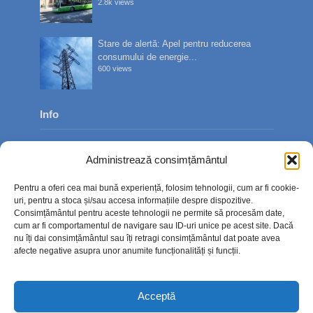
2.8k views
Stare de alertă: Apel pentru reducerea
consumului de energie...
600 views
Info
Despre noi
Administrează consimțământul
Publicitate
Pentru a oferi cea mai bună experiență, folosim tehnologii, cum ar fi cookie-
Contact
uri, pentru a stoca și/sau accesa informațiile despre dispozitive.
Consimțământul pentru aceste tehnologii ne permite să procesăm date,
Politica de confidențialitate
cum ar fi comportamentul de navigare sau ID-uri unice pe acest site. Dacă
nu îți dai consimțământul sau îți retragi consimțământul dat poate avea
Politică cookie-uri (UE)
afecte negative asupra unor anumite funcționalități și funcții.
Acceptă