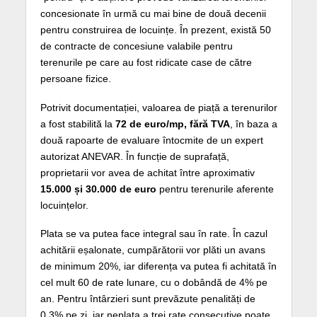
concesionate în urmă cu mai bine de două decenii
pentru construirea de locuințe. În prezent, există 50
de contracte de concesiune valabile pentru
terenurile pe care au fost ridicate case de către
persoane fizice.
Potrivit documentației, valoarea de piață a terenurilor
a fost stabilită la
72 de euro/mp, fără TVA
, în baza a
două rapoarte de evaluare întocmite de un expert
autorizat ANEVAR. În funcție de suprafață,
proprietarii vor avea de achitat între aproximativ
15.000 și 30.000 de euro
pentru terenurile aferente
locuințelor.
Plata se va putea face integral sau în rate. În cazul
achitării eșalonate, cumpărătorii vor plăti un avans
de minimum 20%, iar diferența va putea fi achitată în
cel mult 60 de rate lunare, cu o dobândă de 4% pe
an. Pentru întârzieri sunt prevăzute penalități de
0,3% pe zi, iar neplata a trei rate consecutive poate