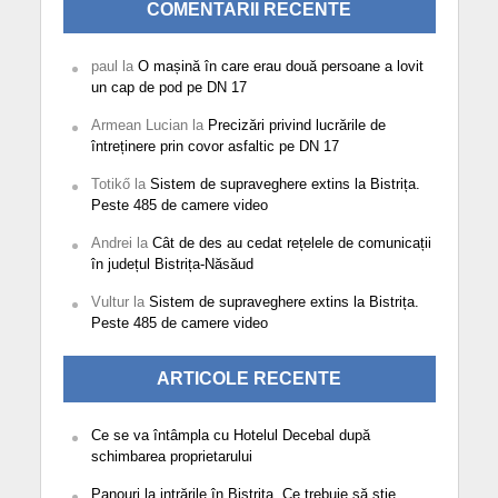
COMENTARII RECENTE
paul
la
O mașină în care erau două persoane a lovit
un cap de pod pe DN 17
Armean Lucian
la
Precizări privind lucrările de
întreținere prin covor asfaltic pe DN 17
Totikő
la
Sistem de supraveghere extins la Bistrița.
Peste 485 de camere video
Andrei
la
Cât de des au cedat rețelele de comunicații
în județul Bistrița-Năsăud
Vultur
la
Sistem de supraveghere extins la Bistrița.
Peste 485 de camere video
ARTICOLE RECENTE
Ce se va întâmpla cu Hotelul Decebal după
schimbarea proprietarului
Panouri la intrările în Bistrița. Ce trebuie să știe