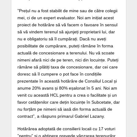
”Prețul nu a fost stabilit de mine sau de către colegii
mei, ci de un expert evaluator. Noi am inițiat acest
proiect de hotărâre să vă facem o favoare în sensul
să vă vindem terenul să ajunjeți proprietarii lui, dar
nu e obligatoriu să îl cumpărați. Dacă nu aveți
posibilitate de cumpărare, puteți rămâne în forma
actuală de concesionare a terenului. Nu vă scoate
nimeni afară nici de pe teren, nici din locuințe. Puteți
rămâne să plătiți taxa de concesionare, dar cei care
doresc să îl cumpere o pot face în condițiile
prezentate în această hotărâre de Consiliul Local și
anume 20% avans și 80% eșalonat în 5 ani. Noi am
venit cu această HCL pentru a crea o facilitate și un
favor cetățenilor care dețin locuințe în Subcetate, dar
nu forțăm pe nimeni să iasă din forma actuală de
contract”, a răspuns primarul Gabriel Lazany.
Hotărârea adoptată de consilierii locali cu 17 voturi
”pentru” și o abținere prevede vânzarea terenurilor