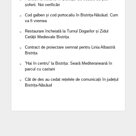
șoferii. Noi verificări
Cod galben și cod portocaliu în Bistrița-Năsăud. Cum
va fi vremea
Restaurare încheiată la Turnul Dogarilor și Zidul
Cetății Medievale Bistrița
Contract de proiectare semnat pentru Linia Albastră
Bistrița
”Hai în centru” la Bistrița: Seară Mediteraneană în
parcul cu castani
Cât de des au cedat rețelele de comunicații în județul
Bistrița-Năsăud