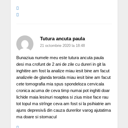
Tutura ancuta paula
21 octombrie 2020 la 18:48
Bunaziua numele meu este tutura ancuta paula
desi ma crofunt de 2 ani de zile cu dureri in git la
inghitire am fost la analize miau iesit bine am facut
analizele de glanda teroida miau iesit bine am facut
cete tomografia mia spus spondeloza cervicala
cronica acuma de ceva timp numai pot inghiti doar
lichide maia lesinuri noaptea si ziua mise face rau
tot topul ma strînge ceva am fost si la psihiatrie am
ajuns depresivă din cauza durerilor varog ajutatima
ma doare si stomacul