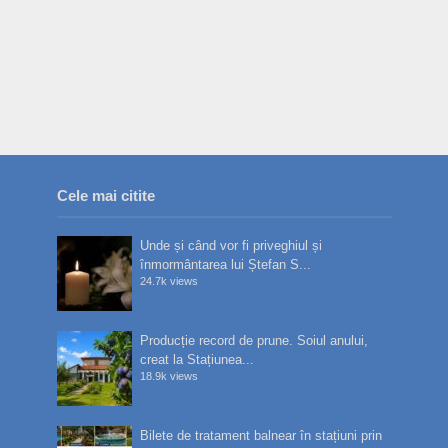
Cele mai citite
Unde și când vor fi priveghiul și
înmormântarea lui Ștefan S...
24.7k views
Producție record de prune. Soiul anului,
creat la Stațiunea...
18.9k views
Bilete de tratament balnear în stațiuni prin