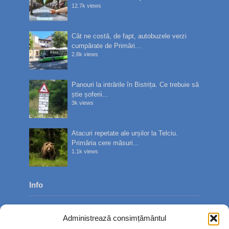
12.7k views
Cât ne costă, de fapt, autobuzele verzi
cumpărate de Primări...
2.8k views
Panouri la intrările în Bistrița. Ce trebuie să
știe șoferii...
3k views
Atacuri repetate ale urșilor la Telciu.
Primăria cere măsuri...
1.1k views
Info
Despre noi
Administrează consimțământul
Publicitate