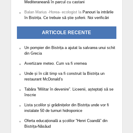
Mediteraneană în parcul cu castani
Balan Marius -Horea- ecologist
la
Panouri la intrările
în Bistrița. Ce trebuie să știe șoferii. Noi verificări
ARTICOLE RECENTE
Un pompier din Bistrița a ajutat la salvarea unui schit
din Grecia
Avertizare meteo. Cum va fi vremea
Unde și în cât timp va fi construit la Bistrița un
restaurant McDonald’s
Tabăra ”Militar în devenire”. Liceenii, așteptați să se
înscrie
Lista școlilor și grădinițelor din Bistrița unde vor fi
instalate 50 de turnuri hidroponice
Oferta educațională a școlilor ”Henri Coandă” din
Bistrița-Năsăud