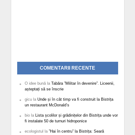
COMENTARII RECENTE
O idee bună
la
Tabăra ”Militar în devenire”. Liceenii,
așteptați să se înscrie
gicu
la
Unde și în cât timp va fi construit la Bistrița
un restaurant McDonald’s
bio
la
Lista școlilor și grădinițelor din Bistrița unde vor
fi instalate 50 de turnuri hidroponice
ecologistul
la
”Hai în centru” la Bistrița: Seară