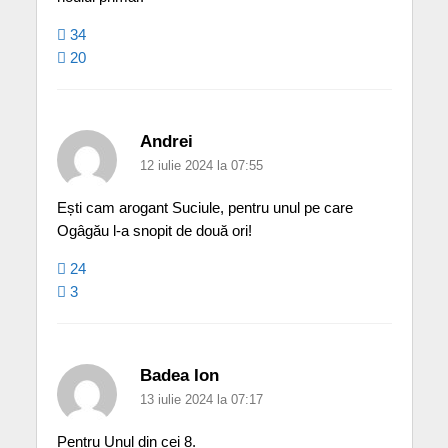
34
20
Andrei
12 iulie 2024 la 07:55
Ești cam arogant Suciule, pentru unul pe care
Ogâgău l-a snopit de două ori!
24
3
Badea Ion
13 iulie 2024 la 07:17
Pentru Unul din cei 8.