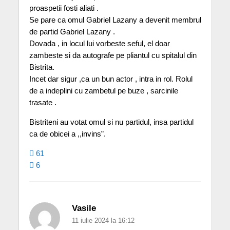
proaspetii fosti aliati .
Se pare ca omul Gabriel Lazany a devenit membrul
de partid Gabriel Lazany .
Dovada , in locul lui vorbeste seful, el doar
zambeste si da autografe pe pliantul cu spitalul din
Bistrita.
Incet dar sigur ,ca un bun actor , intra in rol. Rolul
de a indeplini cu zambetul pe buze , sarcinile
trasate .
Bistriteni au votat omul si nu partidul, insa partidul
ca de obicei a ,,invins”.
61
6
Vasile
11 iulie 2024 la 16:12