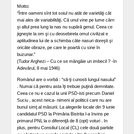
Motto:
“Între oameni sînt tot soiul nu atât de varietăţi cât
mai ales de variabilităţi. Că unul vine pe lume cârn
şi altul prea lung la nas nu supără genul. Ceea ce
jigneşte la om şi cu deosebirela omul civilizat e
aptitudinea lui de a schimba câte nasuri doreşti şi
oricâte obraze, pe care le poartă cu sine în
buzunar.”
(Tudor Arghezi – Cu ce se mângâie un imbecil ? -în
Adevărul, 8 mai 1946)
Românul are o vorbă : “să-ţi cunosti lungul nasului”
. Numai că pentru asta îţi trebuie puţină demnitate.
Ceea ce nu e cazul la unii PSD-isti precum Daniel
Suciu , acest neica- nimeni al politicii care nu are
bunul simţ al măsurii. La alegerile locale din 9 iunie
candidatul PSD la Primăria Bistrita l-a învins pe
primarul PNL la o diferenţă de 8 (opt) voturi . In
plus, pentru Consiliul Local (CL) cele două partide