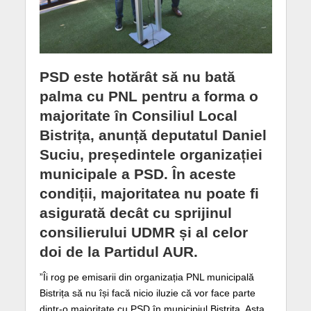
PSD este hotărât să nu bată
palma cu PNL pentru a forma o
majoritate în Consiliul Local
Bistrița, anunță deputatul Daniel
Suciu, președintele organizației
municipale a PSD. În aceste
condiții, majoritatea nu poate fi
asigurată decât cu sprijinul
consilierului UDMR și al celor
doi de la Partidul AUR.
”Îi rog pe emisarii din organizația PNL municipală
Bistrița să nu își facă nicio iluzie că vor face parte
dintr-o majoritate cu PSD în municipiul Bistrița. Asta