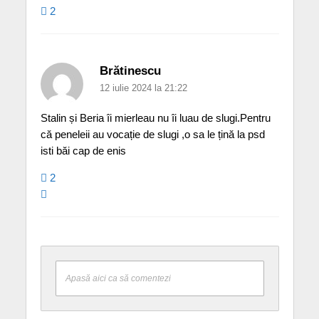
2
Brătinescu
12 iulie 2024 la 21:22
Stalin și Beria îi mierleau nu îi luau de slugi.Pentru
că peneleii au vocație de slugi ,o sa le țină la psd
isti băi cap de enis
2
Apasă aici ca să comentezi