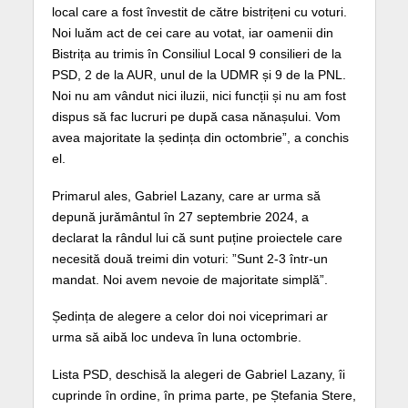
local care a fost învestit de către bistrițeni cu voturi.
Noi luăm act de cei care au votat, iar oamenii din
Bistrița au trimis în Consiliul Local 9 consilieri de la
PSD, 2 de la AUR, unul de la UDMR și 9 de la PNL.
Noi nu am vândut nici iluzii, nici funcții și nu am fost
dispus să fac lucruri pe după casa nănașului. Vom
avea majoritate la ședința din octombrie”, a conchis
el.
Primarul ales, Gabriel Lazany, care ar urma să
depună jurământul în 27 septembrie 2024, a
declarat la rândul lui că sunt puține proiectele care
necesită două treimi din voturi: ”Sunt 2-3 într-un
mandat. Noi avem nevoie de majoritate simplă”.
Ședința de alegere a celor doi noi viceprimari ar
urma să aibă loc undeva în luna octombrie.
Lista PSD, deschisă la alegeri de Gabriel Lazany, îi
cuprinde în ordine, în prima parte, pe Ștefania Stere,