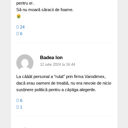
pentru ei .
Să nu moară săracii de foame.
24
6
Badea Ion
12 iulie 2024 la 16:44
La cââât personal a “rulat” prin firma Varodimex,
dacă erau oameni de treabă, nu era nevoie de nicio
susținere politică pentru a câștiga alegerile.
6
1