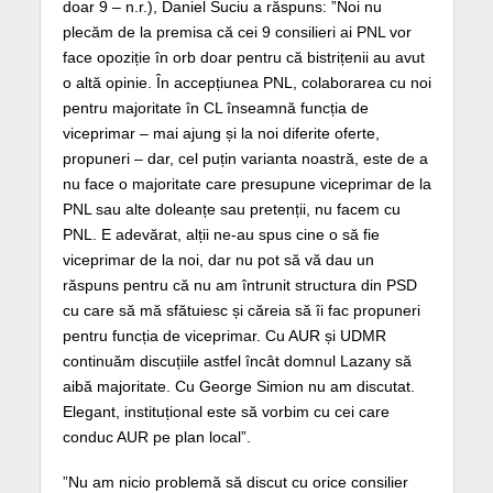
doar 9 – n.r.), Daniel Suciu a răspuns: ”Noi nu
plecăm de la premisa că cei 9 consilieri ai PNL vor
face opoziție în orb doar pentru că bistrițenii au avut
o altă opinie. În accepțiunea PNL, colaborarea cu noi
pentru majoritate în CL înseamnă funcția de
viceprimar – mai ajung și la noi diferite oferte,
propuneri – dar, cel puțin varianta noastră, este de a
nu face o majoritate care presupune viceprimar de la
PNL sau alte doleanțe sau pretenții, nu facem cu
PNL. E adevărat, alții ne-au spus cine o să fie
viceprimar de la noi, dar nu pot să vă dau un
răspuns pentru că nu am întrunit structura din PSD
cu care să mă sfătuiesc și căreia să îi fac propuneri
pentru funcția de viceprimar. Cu AUR și UDMR
continuăm discuțiile astfel încât domnul Lazany să
aibă majoritate. Cu George Simion nu am discutat.
Elegant, instituțional este să vorbim cu cei care
conduc AUR pe plan local”.
”Nu am nicio problemă să discut cu orice consilier