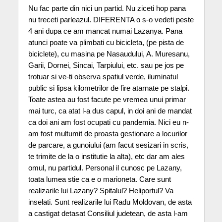
Nu fac parte din nici un partid. Nu ziceti hop pana
nu treceti parleazul. DIFERENTA o s-o vedeti peste
4 ani dupa ce am mancat numai Lazanya. Pana
atunci poate va plimbati cu bicicleta, (pe pista de
biciclete), cu masina pe Nasaudului, A. Muresanu,
Garii, Dornei, Sincai, Tarpiului, etc. sau pe jos pe
trotuar si ve-ti observa spatiul verde, iluminatul
public si lipsa kilometrilor de fire atarnate pe stalpi.
Toate astea au fost facute pe vremea unui primar
mai turc, ca atat l-a dus capul, in doi ani de mandat
ca doi ani am fost ocupati cu pandemia. Nici eu n-
am fost multumit de proasta gestionare a locurilor
de parcare, a gunoiului (am facut sesizari in scris,
te trimite de la o institutie la alta), etc dar am ales
omul, nu partidul. Personal il cunosc pe Lazany,
toata lumea stie ca e o marioneta. Care sunt
realizarile lui Lazany? Spitalul? Heliportul? Va
inselati. Sunt realizarile lui Radu Moldovan, de asta
a castigat detasat Consiliul judetean, de asta l-am