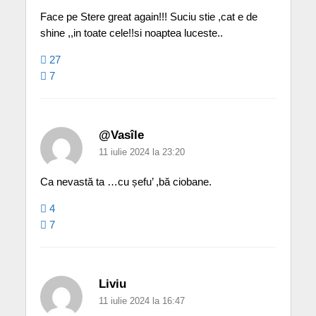
Face pe Stere great again!!! Suciu stie ,cat e de
shine ,,in toate cele!!si noaptea luceste..
27
7
@Vasîle
11 iulie 2024 la 23:20
Ca nevastă ta …cu șefu’ ,bă ciobane.
4
7
Liviu
11 iulie 2024 la 16:47