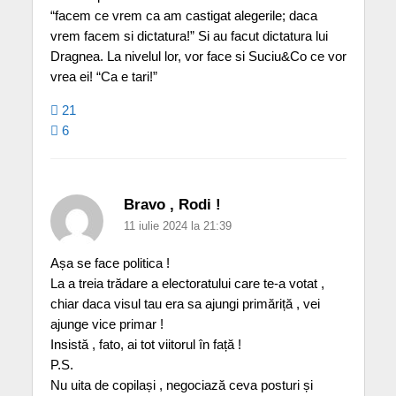
“facem ce vrem ca am castigat alegerile; daca
vrem facem si dictatura!” Si au facut dictatura lui
Dragnea. La nivelul lor, vor face si Suciu&Co ce vor
vrea ei! “Ca e tari!”
21
6
Bravo , Rodi !
11 iulie 2024 la 21:39
Așa se face politica !
La a treia trădare a electoratului care te-a votat ,
chiar daca visul tau era sa ajungi primăriță , vei
ajunge vice primar !
Insistă , fato, ai tot viitorul în față !
P.S.
Nu uita de copilași , negociază ceva posturi și