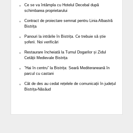
Ce se va întâmpla cu Hotelul Decebal după
schimbarea proprietarului
Contract de proiectare semnat pentru Linia Albastră
Bistrița
Panouri la intrările în Bistrița. Ce trebuie să știe
șoferii. Noi verificări
Restaurare încheiată la Turnul Dogarilor și Zidul
Cetății Medievale Bistrița
”Hai în centru” la Bistrița: Seară Mediteraneană în
parcul cu castani
Cât de des au cedat rețelele de comunicații în județul
Bistrița-Năsăud