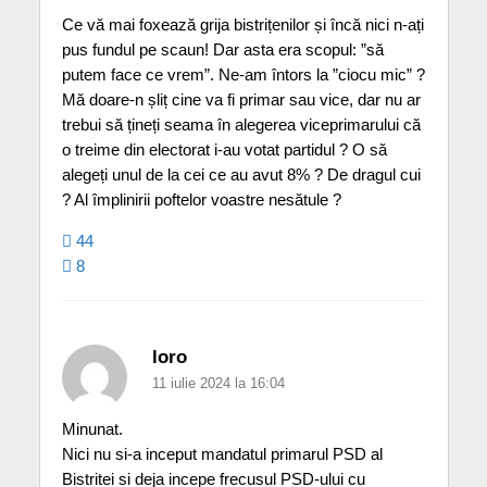
Ce vă mai foxează grija bistrițenilor și încă nici n-ați
pus fundul pe scaun! Dar asta era scopul: ”să
putem face ce vrem”. Ne-am întors la ”ciocu mic” ?
Mă doare-n șliț cine va fi primar sau vice, dar nu ar
trebui să țineți seama în alegerea viceprimarului că
o treime din electorat i-au votat partidul ? O să
alegeți unul de la cei ce au avut 8% ? De dragul cui
? Al împlinirii poftelor voastre nesătule ?
44
8
loro
11 iulie 2024 la 16:04
Minunat.
Nici nu si-a inceput mandatul primarul PSD al
Bistritei si deja incepe frecusul PSD-ului cu