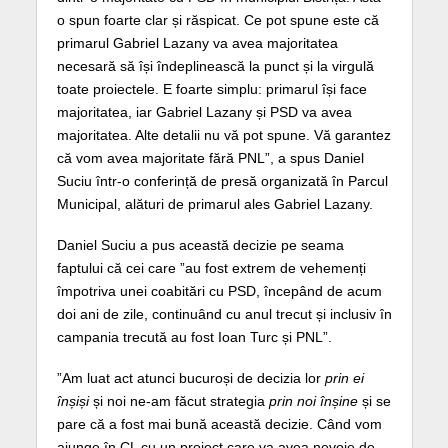
o spun foarte clar și răspicat. Ce pot spune este că
primarul Gabriel Lazany va avea majoritatea
necesară să își îndeplinească la punct și la virgulă
toate proiectele. E foarte simplu: primarul își face
majoritatea, iar Gabriel Lazany și PSD va avea
majoritatea. Alte detalii nu vă pot spune. Vă garantez
că vom avea majoritate fără PNL”, a spus Daniel
Suciu într-o conferință de presă organizată în Parcul
Municipal, alături de primarul ales Gabriel Lazany.
Daniel Suciu a pus această decizie pe seama
faptului că cei care ”au fost extrem de vehemenți
împotriva unei coabitări cu PSD, începând de acum
doi ani de zile, continuând cu anul trecut și inclusiv în
campania trecută au fost Ioan Turc și PNL”.
”Am luat act atunci bucuroși de decizia lor
prin ei
înșiși
și noi ne-am făcut strategia
prin noi înșine
și se
pare că a fost mai bună această decizie. Când vom
ajunge în CL cu un proiect care va avea nevoie de