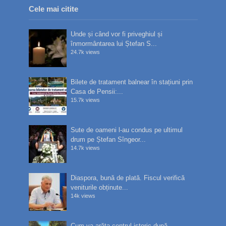
Cele mai citite
Unde și când vor fi priveghiul și
înmormântarea lui Ștefan S...
24.7k views
Bilete de tratament balnear în stațiuni prin
Casa de Pensii:...
15.7k views
Sute de oameni l-au condus pe ultimul
drum pe Ștefan Sîngeor...
14.7k views
Diaspora, bună de plată. Fiscul verifică
veniturile obținute...
14k views
Cum va arăta centrul istoric după