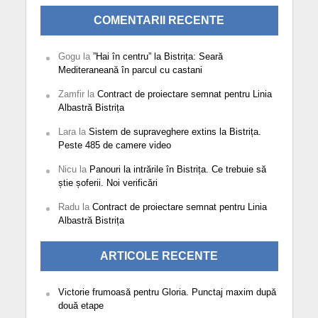
COMENTARII RECENTE
Gogu
la
”Hai în centru” la Bistrița: Seară
Mediteraneană în parcul cu castani
Zamfir
la
Contract de proiectare semnat pentru Linia
Albastră Bistrița
Lara
la
Sistem de supraveghere extins la Bistrița.
Peste 485 de camere video
Nicu
la
Panouri la intrările în Bistrița. Ce trebuie să
știe șoferii. Noi verificări
Radu
la
Contract de proiectare semnat pentru Linia
Albastră Bistrița
ARTICOLE RECENTE
Victorie frumoasă pentru Gloria. Punctaj maxim după
două etape