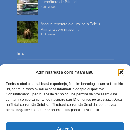
cumpărate de Primări...
2.8k views
Atacuri repetate ale urșilor la Telciu.
Primăria cere măsuri...
1.1k views
Info
Despre noi
Administrează consimțământul
Publicitate
Pentru a oferi cea mai bună experiență, folosim tehnologii, cum ar fi cookie-
Contact
uri, pentru a stoca și/sau accesa informațiile despre dispozitive.
Consimțământul pentru aceste tehnologii ne permite să procesăm date,
Politica de confidențialitate
cum ar fi comportamentul de navigare sau ID-uri unice pe acest site. Dacă
nu îți dai consimțământul sau îți retragi consimțământul dat poate avea
Politică cookie-uri (UE)
afecte negative asupra unor anumite funcționalități și funcții.
Acceptă