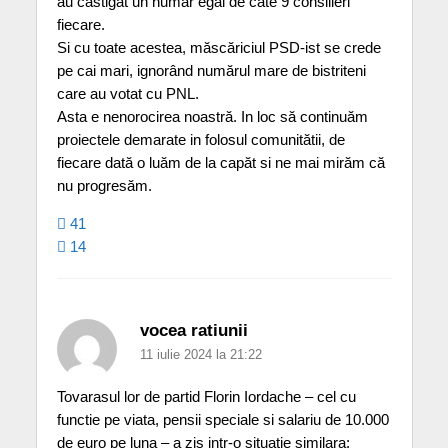
au câstigat un număr egal de câte 9 consilieri
fiecare.
Si cu toate acestea, măscăriciul PSD-ist se crede
pe cai mari, ignorând numărul mare de bistriteni
care au votat cu PNL.
Asta e nenorocirea noastră. In loc să continuăm
proiectele demarate in folosul comunitătii, de
fiecare dată o luăm de la capăt si ne mai mirăm că
nu progresăm.
41
14
vocea ratiunii
11 iulie 2024 la 21:22
Tovarasul lor de partid Florin Iordache – cel cu
functie pe viata, pensii speciale si salariu de 10.000
de euro pe luna – a zis intr-o situatie similara: