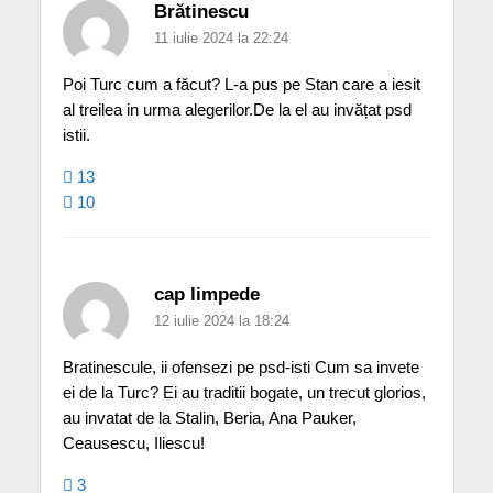
Brătinescu
11 iulie 2024 la 22:24
Poi Turc cum a făcut? L-a pus pe Stan care a iesit
al treilea in urma alegerilor.De la el au invățat psd
istii.
13
10
cap limpede
12 iulie 2024 la 18:24
Bratinescule, ii ofensezi pe psd-isti Cum sa invete
ei de la Turc? Ei au traditii bogate, un trecut glorios,
au invatat de la Stalin, Beria, Ana Pauker,
Ceausescu, Iliescu!
3