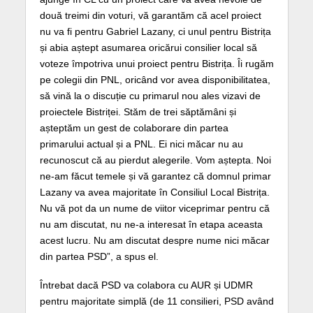
două treimi din voturi, vă garantăm că acel proiect
nu va fi pentru Gabriel Lazany, ci unul pentru Bistrița
și abia aștept asumarea oricărui consilier local să
voteze împotriva unui proiect pentru Bistrița. Îi rugăm
pe colegii din PNL, oricând vor avea disponibilitatea,
să vină la o discuție cu primarul nou ales vizavi de
proiectele Bistriței. Stăm de trei săptămâni și
așteptăm un gest de colaborare din partea
primarului actual și a PNL. Ei nici măcar nu au
recunoscut că au pierdut alegerile. Vom aștepta. Noi
ne-am făcut temele și vă garantez că domnul primar
Lazany va avea majoritate în Consiliul Local Bistrița.
Nu vă pot da un nume de viitor viceprimar pentru că
nu am discutat, nu ne-a interesat în etapa aceasta
acest lucru. Nu am discutat despre nume nici măcar
din partea PSD”, a spus el.
Întrebat dacă PSD va colabora cu AUR și UDMR
pentru majoritate simplă (de 11 consilieri, PSD având