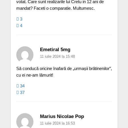
votat. Care sunt realizarile lui Cretu in 12 ani de
mandat? Faceti o comparatie. Multumesc.
3
4
Emetiral 5mg
11 iulie 2024 la 15:48
Să conducă oricine înafară de „urmașii brătinenilor”,
cu ei ne-am lămurit!
34
37
Marius Nicolae Pop
11 iulie 2024 la 16:53