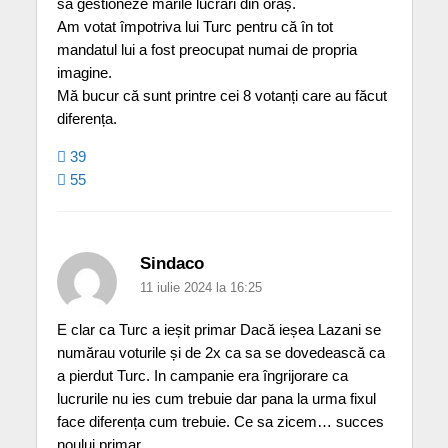
să gestioneze marile lucrări din oraș.
Am votat împotriva lui Turc pentru că în tot
mandatul lui a fost preocupat numai de propria
imagine.
Mă bucur că sunt printre cei 8 votanți care au făcut
diferența.
39
55
Sindaco
11 iulie 2024 la 16:25
E clar ca Turc a ieșit primar Dacă ieșea Lazani se
numărau voturile și de 2x ca sa se dovedească ca
a pierdut Turc. In campanie era îngrijorare ca
lucrurile nu ies cum trebuie dar pana la urma fixul
face diferența cum trebuie. Ce sa zicem… succes
noului primar.