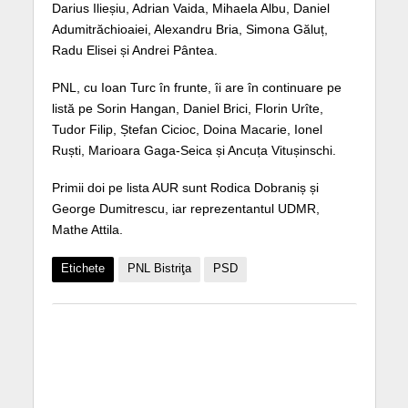
Darius Ilieșiu, Adrian Vaida, Mihaela Albu, Daniel
Adumitrăchioaiei, Alexandru Bria, Simona Găluț,
Radu Elisei și Andrei Pântea.
PNL, cu Ioan Turc în frunte, îi are în continuare pe
listă pe Sorin Hangan, Daniel Brici, Florin Urîte,
Tudor Filip, Ștefan Cicioc, Doina Macarie, Ionel
Ruști, Marioara Gaga-Seica și Ancuța Vitușinschi.
Primii doi pe lista AUR sunt Rodica Dobraniș și
George Dumitrescu, iar reprezentantul UDMR,
Mathe Attila.
Etichete
PNL Bistriţa
PSD