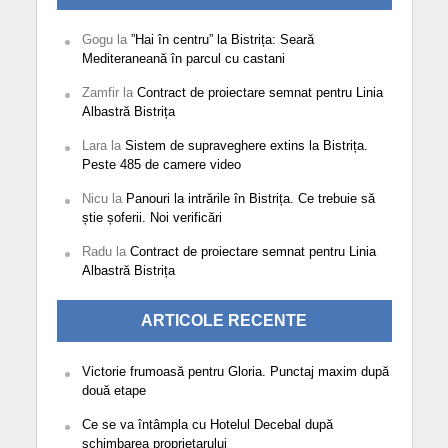
Gogu
la
”Hai în centru” la Bistrița: Seară
Mediteraneană în parcul cu castani
Zamfir
la
Contract de proiectare semnat pentru Linia
Albastră Bistrița
Lara
la
Sistem de supraveghere extins la Bistrița.
Peste 485 de camere video
Nicu
la
Panouri la intrările în Bistrița. Ce trebuie să
știe șoferii. Noi verificări
Radu
la
Contract de proiectare semnat pentru Linia
Albastră Bistrița
ARTICOLE RECENTE
Victorie frumoasă pentru Gloria. Punctaj maxim după
două etape
Ce se va întâmpla cu Hotelul Decebal după
schimbarea proprietarului