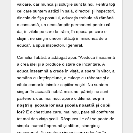
valoare, dar munca şi soluţiile sunt la noi. Pentru toţi
cei care suntem astăzi în sală, directori şi inspectori,
dincolo de fişa postului, educaţia trebuie să rămână
o constantă, un neastâmpăr permanent pentru că,
da, în zilele pe care le trăim, în epoca pe care o
slujim, ne simţim uneori rătăciţi în misiunea de a
educa”, a spus inspectorul general.
Camelia Tabără a adăugat apoi: “A educa înseamnă
a crea idei şi a produce o stare de încântare. A
educa înseamnă a crede în viaţă, a spera în viitor, a
semăna cu înţelepciune, a culege cu răbdare şi a
căuta comorile inimilor copiilor noştri. Nu suntem
singuri în această nobilă misiune, părinţii ne sunt
parteneri, dar, mai nou, apare o dilemă:
copiii
noştri şi şcoala lor sau şcoala noastră şi copiii
lor?
E o chestiune care, mai nou, pare să confrunte
tot mai des viaţa şcolii. Răspunsul e cât se poate de
simplu: numai împreună şi alături, sinergic şi
convergent. Nu suntem singurii care educăm în