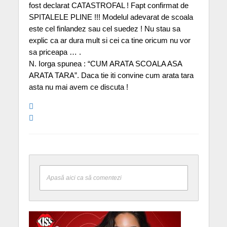
fost declarat CATASTROFAL ! Fapt confirmat de
SPITALELE PLINE !!! Modelul adevarat de scoala
este cel finlandez sau cel suedez ! Nu stau sa
explic ca ar dura mult si cei ca tine oricum nu vor
sa priceapa … .
N. Iorga spunea : “CUM ARATA SCOALA ASA
ARATA TARA”. Daca tie iti convine cum arata tara
asta nu mai avem ce discuta !
Apasă aici ca să comentezi