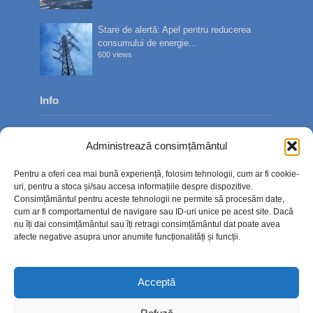
Stare de alertă: Apel pentru reducerea
consumului de energie...
600 views
Info
Despre noi
Administrează consimțământul
Publicitate
Pentru a oferi cea mai bună experiență, folosim tehnologii, cum ar fi cookie-
Contact
uri, pentru a stoca și/sau accesa informațiile despre dispozitive.
Consimțământul pentru aceste tehnologii ne permite să procesăm date,
Politica de confidențialitate
cum ar fi comportamentul de navigare sau ID-uri unice pe acest site. Dacă
nu îți dai consimțământul sau îți retragi consimțământul dat poate avea
Politică cookie-uri (UE)
afecte negative asupra unor anumite funcționalități și funcții.
Acceptă