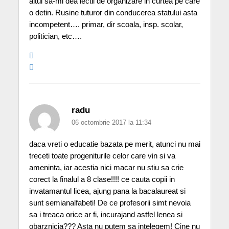
altul sa-mi dea lectii de organizare in curtea pe care
o detin. Rusine tuturor din conducerea statului asta
incompetent…. primar, dir scoala, insp. scolar,
politician, etc….
radu
06 octombrie 2017 la 11:34
daca vreti o educatie bazata pe merit, atunci nu mai
treceti toate progeniturile celor care vin si va
ameninta, iar acestia nici macar nu stiu sa crie
corect la finalul a 8 clase!!!! ce cauta copii in
invatamantul licea, ajung pana la bacalaureat si
sunt semianalfabeti! De ce profesorii simt nevoia
sa i treaca orice ar fi, incurajand astfel lenea si
obarznicia??? Asta nu putem sa intelegem! Cine nu