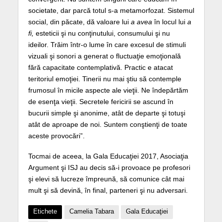
societate, dar parcă totul s-a metamorfozat. Sistemul
social, din păcate, dă valoare lui
a avea
în locul lui
a
fi,
esteticii şi nu conţinutului, consumului şi nu
ideilor. Trăim într-o lume în care excesul de stimuli
vizuali şi sonori a generat o fluctuaţie emoţională
fără capacitate contemplativă. Practic e atacat
teritoriul emoţiei. Tinerii nu mai ştiu să contemple
frumosul în micile aspecte ale vieţii. Ne îndepărtăm
de esenţa vieţii. Secretele fericirii se ascund în
bucurii simple şi anonime, atât de departe şi totuşi
atât de aproape de noi. Suntem conştienţi de toate
aceste provocări”.
Tocmai de aceea, la Gala Educaţiei 2017, Asociaţia
Argument şi ISJ au decis să-i provoace pe profesori
şi elevi să lucreze împreună, să comunice cât mai
mult şi să devină, în final, parteneri şi nu adversari.
Etichete
Camelia Tabara
Gala Educaţiei