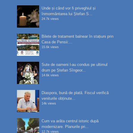
Unde și când vor fi priveghiul și
înmormântarea lui Ștefan S...
24.7k views
Bilete de tratament balnear în stațiuni prin
Casa de Pensii:...
15.6k views
Sute de oameni l-au condus pe ultimul
drum pe Ștefan Sîngeor...
14.6k views
Diaspora, bună de plată. Fiscul verifică
veniturile obținute...
14k views
Cum va arăta centrul istoric după
modernizare. Planurile pri...
12.7k views