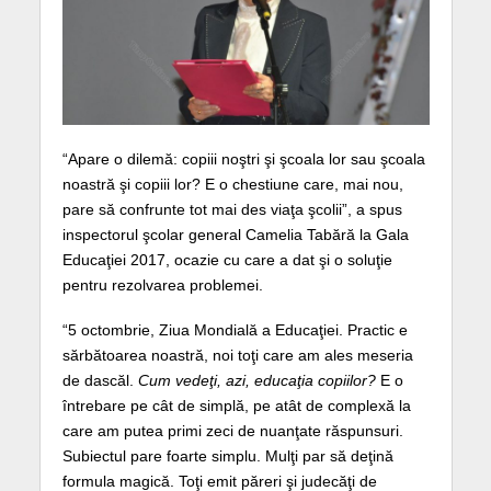
“Apare o dilemă: copiii noştri şi şcoala lor sau şcoala
noastră şi copiii lor? E o chestiune care, mai nou,
pare să confrunte tot mai des viaţa şcolii”, a spus
inspectorul şcolar general Camelia Tabără la Gala
Educaţiei 2017, ocazie cu care a dat şi o soluţie
pentru rezolvarea problemei.
“5 octombrie, Ziua Mondială a Educaţiei. Practic e
sărbătoarea noastră, noi toţi care am ales meseria
de dascăl.
Cum vedeţi, azi, educaţia copiilor?
E o
întrebare pe cât de simplă, pe atât de complexă la
care am putea primi zeci de nuanţate răspunsuri.
Subiectul pare foarte simplu. Mulţi par să deţină
formula magică. Toţi emit păreri şi judecăţi de