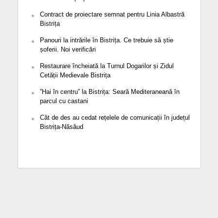
Contract de proiectare semnat pentru Linia Albastră
Bistrița
Panouri la intrările în Bistrița. Ce trebuie să știe
șoferii. Noi verificări
Restaurare încheiată la Turnul Dogarilor și Zidul
Cetății Medievale Bistrița
”Hai în centru” la Bistrița: Seară Mediteraneană în
parcul cu castani
Cât de des au cedat rețelele de comunicații în județul
Bistrița-Năsăud